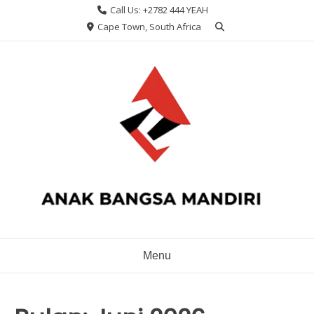
Skip
Call Us: +2782 444 YEAH
to
Cape Town, South Africa
content
Menu