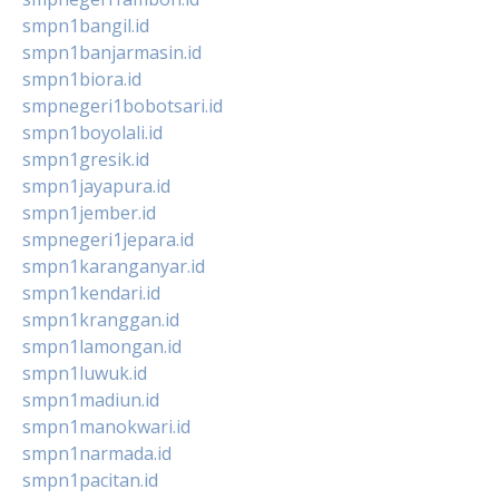
smpn1bangil.id
smpn1banjarmasin.id
smpn1biora.id
smpnegeri1bobotsari.id
smpn1boyolali.id
smpn1gresik.id
smpn1jayapura.id
smpn1jember.id
smpnegeri1jepara.id
smpn1karanganyar.id
smpn1kendari.id
smpn1kranggan.id
smpn1lamongan.id
smpn1luwuk.id
smpn1madiun.id
smpn1manokwari.id
smpn1narmada.id
smpn1pacitan.id