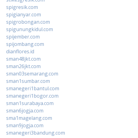
spigresik.com
spigianyar.com
spigrobongan.com
spigunungkidul.com
spijember.com
spijombang.com
dianflores.id
sman48jkt.com
sman26jkt.com
sman03semarang.com
sman1sumbar.com
smanegeri1bantul.com
smanegeri1bogor.com
sman1surabaya.com
sman6jogja.com
sma1magelang.com
sman9jogja.com
smanegeri3bandung.com