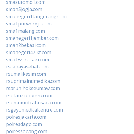
smasutomo1.com
sman5jogja.com
smanegeri1tangerang.com
sma1purworejo.com
sma1malang.com
smanegeri1jember.com
sman2bekasi.com
smanegeri47jkt.com
sma1wonosari.com
rscahayasehat.com
rsumalikasim.com
rsuprimaintimedika.com
rsarunlhokseumaw.com
rsufauziahbireu.com
rsumumcitrahusada.com
rsgayomedicalcentre.com
polresjakarta.com
polresdago.com
polressabang.com