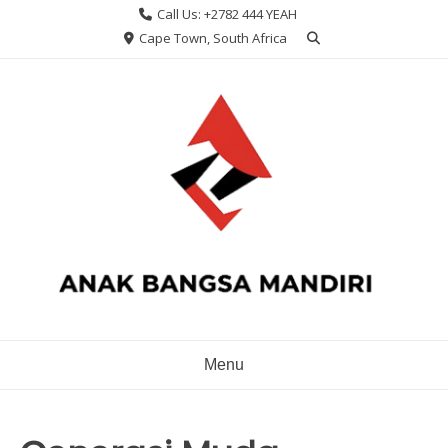
Skip
Call Us: +2782 444 YEAH
to
Cape Town, South Africa
content
Menu