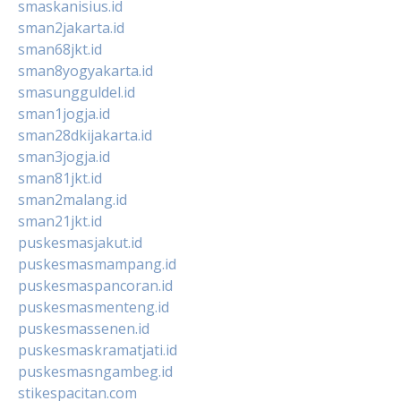
smaskanisius.id
sman2jakarta.id
sman68jkt.id
sman8yogyakarta.id
smasungguldel.id
sman1jogja.id
sman28dkijakarta.id
sman3jogja.id
sman81jkt.id
sman2malang.id
sman21jkt.id
puskesmasjakut.id
puskesmasmampang.id
puskesmaspancoran.id
puskesmasmenteng.id
puskesmassenen.id
puskesmaskramatjati.id
puskesmasngambeg.id
stikespacitan.com