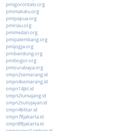
pmigorontalo.org
pmimaluku.org
pmipapua.org
pmiriau.org
pmimedan.org
pmipalembang.org
pmijogja.org
pmibandung.org
pmibogor.org
pmisurabaya.org
smpn2semarang.id
smpn4semarang.id
smpn14jkt.id
smpn2lumajang.id
smpn2sutojayan.id
smpn4blitar.id
smpn78jakarta.id
smpn88jakarta.id
smpnegeri1ambon.id