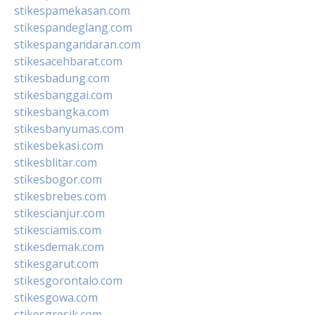
stikespamekasan.com
stikespandeglang.com
stikespangandaran.com
stikesacehbarat.com
stikesbadung.com
stikesbanggai.com
stikesbangka.com
stikesbanyumas.com
stikesbekasi.com
stikesblitar.com
stikesbogor.com
stikesbrebes.com
stikescianjur.com
stikesciamis.com
stikesdemak.com
stikesgarut.com
stikesgorontalo.com
stikesgowa.com
stikesgresik.com