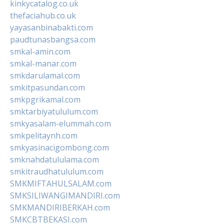
kinkycatalog.co.uk
thefaciahub.co.uk
yayasanbinabakti.com
paudtunasbangsa.com
smkal-amin.com
smkal-manar.com
smkdarulamal.com
smkitpasundan.com
smkpgrikamal.com
smktarbiyatululum.com
smkyasalam-elummah.com
smkpelitaynh.com
smkyasinacigombong.com
smknahdatululama.com
smkitraudhatululum.com
SMKMIFTAHULSALAM.com
SMKSILIWANGIMANDIRI.com
SMKMANDIRIBERKAH.com
SMKCBTBEKASI.com