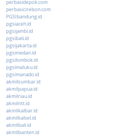
perbasidepok.com
perbasicirebon.com
PGSIbandung.id
pgsiaceh.id
pgsijambi.id
pgsibali.id
pgsijakarta.id
pgsimedan.id
pgsilombok.id
pgsimaluku.id
pgsimanado.id
akmilsumbar.id
akmilpapua.id
akmilriau.id
akmilntt.id
akmilkalbar.id
akmilkalsel.id
akmilbali.id
akmilbanten.id