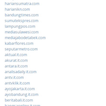
hariansumatra.com
harianikn.com
bandungtimes.com
sumutekspres.com
lampungpos.com
mediasulawesi.com
mediajabodetabek.com
kabarflores.com
seputarmetro.com
aktual.it.com
akurat.it.com
antara.it.com
analisadaily.it.com
antv.it.com
antvklik.it.com
ayojakarta.it.com
ayobandung.it.com
beritabali.it.com
bangsaonline.it.com