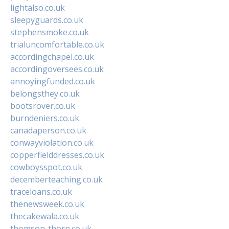
lightalso.co.uk
sleepyguards.co.uk
stephensmoke.co.uk
trialuncomfortable.co.uk
accordingchapel.co.uk
accordingoversees.co.uk
annoyingfunded.co.uk
belongsthey.co.uk
bootsrover.co.uk
burndeniers.co.uk
canadaperson.co.uk
conwayviolation.co.uk
copperfielddresses.co.uk
cowboysspot.co.uk
decemberteaching.co.uk
traceloans.co.uk
thenewsweek.co.uk
thecakewala.co.uk
thomson-thorn.co.uk