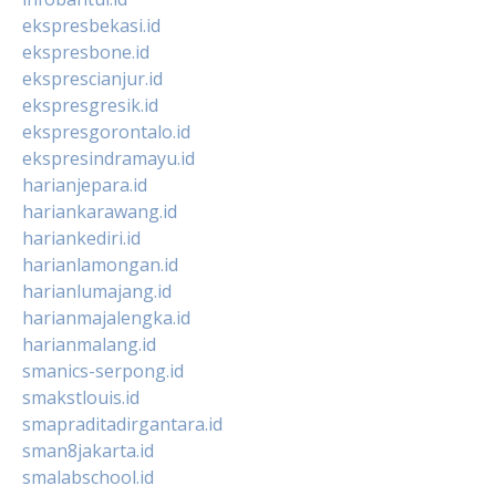
ekspresbekasi.id
ekspresbone.id
eksprescianjur.id
ekspresgresik.id
ekspresgorontalo.id
ekspresindramayu.id
harianjepara.id
hariankarawang.id
hariankediri.id
harianlamongan.id
harianlumajang.id
harianmajalengka.id
harianmalang.id
smanics-serpong.id
smakstlouis.id
smapraditadirgantara.id
sman8jakarta.id
smalabschool.id