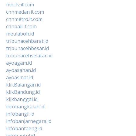
mnctv.it.com
cnnmedan.it.com
cnnmetro.it.com
cnnbali.it.com
meulaboh.id
tribunacehbarat.id
tribunacehbesar.id
tribunacehselatan.id
ayoagam.id
ayoasahan.id
ayoasmat.id
klikBalangan.id
klikBandung.id
klikbanggai.id
infobangkalan.id
infobangli.id
infobanjarnegara.id
infobantaeng.id
infobantul.id