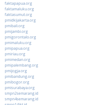
faktapapua.org
faktamaluku.org
faktasumut.org
pmidkijakarta.org
pmibali.org
pmijambi.org
pmigorontalo.org
pmimaluku.org
pmipapua.org
pmiriau.org
pmimedan.org
pmipalembang.org
pmijogja.org
pmibandung.org
pmibogor.org
pmisurabaya.org
smpn2semarang.id
smpn4semarang.id
smpn14jkt.id