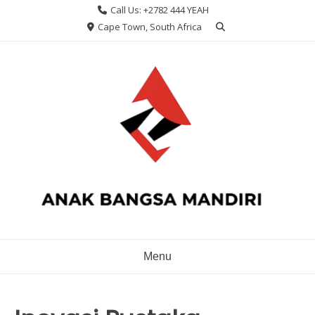
Skip
Call Us: +2782 444 YEAH
to
Cape Town, South Africa
content
Menu