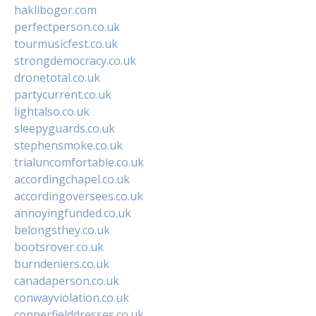
haklibogor.com
perfectperson.co.uk
tourmusicfest.co.uk
strongdemocracy.co.uk
dronetotal.co.uk
partycurrent.co.uk
lightalso.co.uk
sleepyguards.co.uk
stephensmoke.co.uk
trialuncomfortable.co.uk
accordingchapel.co.uk
accordingoversees.co.uk
annoyingfunded.co.uk
belongsthey.co.uk
bootsrover.co.uk
burndeniers.co.uk
canadaperson.co.uk
conwayviolation.co.uk
copperfielddresses.co.uk