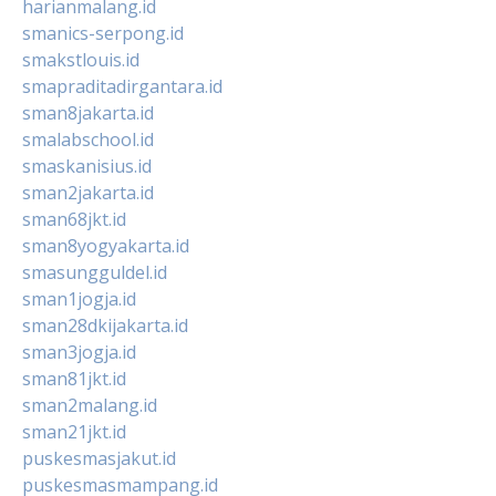
harianmalang.id
smanics-serpong.id
smakstlouis.id
smapraditadirgantara.id
sman8jakarta.id
smalabschool.id
smaskanisius.id
sman2jakarta.id
sman68jkt.id
sman8yogyakarta.id
smasungguldel.id
sman1jogja.id
sman28dkijakarta.id
sman3jogja.id
sman81jkt.id
sman2malang.id
sman21jkt.id
puskesmasjakut.id
puskesmasmampang.id