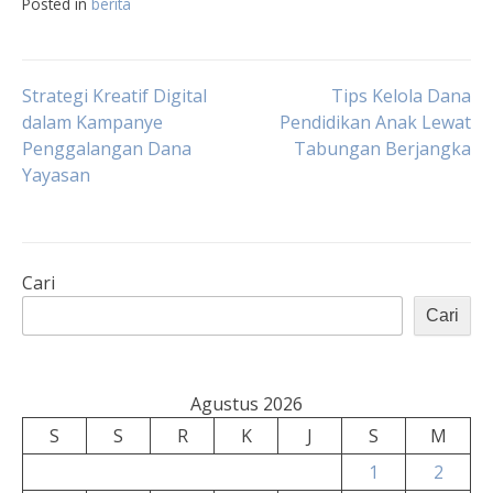
Posted in
berita
Navigasi
Strategi Kreatif Digital
Tips Kelola Dana
dalam Kampanye
Pendidikan Anak Lewat
Penggalangan Dana
Tabungan Berjangka
pos
Yayasan
Cari
Cari
Agustus 2026
S
S
R
K
J
S
M
1
2