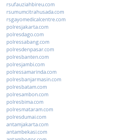
rsufauziahbireu.com
rsumumcitrahusada.com
rsgayomedicalcentre.com
polresjakarta.com
polresdago.com
polressabang.com
polresdenpasar.com
polresbanten.com
polresjambi.com
polressamarinda.com
polresbanjarmasin.com
polresbatam.com
polresambon.com
polresbima.com
polresmataram.com
polresdumai.com
antamjakarta.com
antambekasi.com
antambogor.com