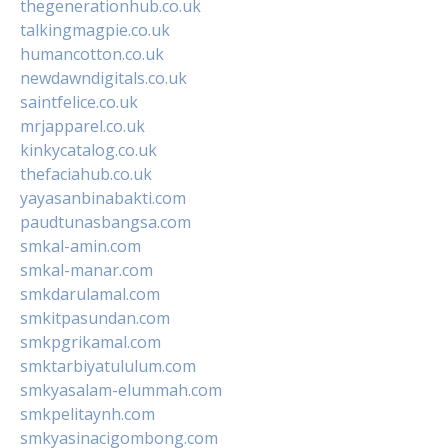
thegenerationhub.co.uk
talkingmagpie.co.uk
humancotton.co.uk
newdawndigitals.co.uk
saintfelice.co.uk
mrjapparel.co.uk
kinkycatalog.co.uk
thefaciahub.co.uk
yayasanbinabakti.com
paudtunasbangsa.com
smkal-amin.com
smkal-manar.com
smkdarulamal.com
smkitpasundan.com
smkpgrikamal.com
smktarbiyatululum.com
smkyasalam-elummah.com
smkpelitaynh.com
smkyasinacigombong.com