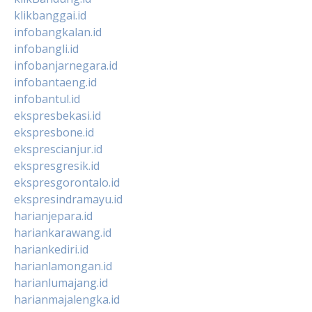
klikbanggai.id
infobangkalan.id
infobangli.id
infobanjarnegara.id
infobantaeng.id
infobantul.id
ekspresbekasi.id
ekspresbone.id
eksprescianjur.id
ekspresgresik.id
ekspresgorontalo.id
ekspresindramayu.id
harianjepara.id
hariankarawang.id
hariankediri.id
harianlamongan.id
harianlumajang.id
harianmajalengka.id