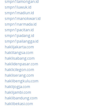
smpn1lamongan.id
smpn1luwuk.id
smpn1madiun.id
smpn1manokwari.id
smpn1narmada.id
smpn1pacitan.id
smpn1padang.id
smpn1pailangga.id
haklijakarta.com
haklilangsa.com
haklisabang.com
haklidenpasar.com
haklicilegon.com
hakliserang.com
haklibengkulu.com
haklijogja.com
haklijambi.com
haklibandung.com
haklibekasi.com