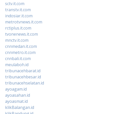
sctv.it.com
transtv.it.com
indosiar.it.com
metrotvnews.it.com
rctiplus.it.com
tvonenews.it.com
mnctv.it.com
cnnmedan.it.com
cnnmetro.it.com
cnnbali.it.com
meulaboh.id
tribunacehbarat.id
tribunacehbesar.id
tribunacehselatan.id
ayoagam.id
ayoasahan.id
ayoasmat.id
klikBalangan.id
klikBandung.id