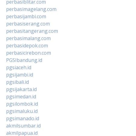
perbasiblitar.com
perbasimagelang.com
perbasijambi.com
perbasiserang.com
perbasitangerang.com
perbasimalang.com
perbasidepok.com
perbasicirebon.com
PGSIbandung.id
pgsiaceh.id
pgsijambi.id
pgsibali.id
pgsijakarta.id
pgsimedan.id
pgsilombok.id
pgsimaluku.id
pgsimanado.id
akmilsumbar.id
akmilpapua.id