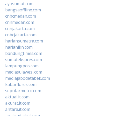
ayosumut.com
bangsaoffline.com
cnbcmedan.com
cnnmedan.com
cnnjakarta.com
cnbcjakarta.com
hariansumatra.com
harianikn.com
bandungtimes.com
sumutekspres.com
lampungpos.com
mediasulawesi.com
mediajabodetabek.com
kabarflores.com
seputarmetro.com
aktual.it.com
akurat.it.com
antara.it.com
analisadaily.it.com