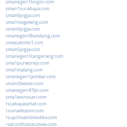
smanegeri1bogor.com
sman1surabaya.com
sman6jogja.com
sma1magelang.com
sman9jogja.com
smanegeri3bandung.com
smasutomo1.com
sman5jogja.com
smanegeri1tangerang.com
sma1purworejo.com
sma1malang.com
smanegeri1jember.com
sman2bekasi.com
smanegeri47jkt.com
sma1wonosari.com
rscahayasehat.com
rsumalikasim.com
rsuprimaintimedika.com
rsarunlhokseumaw.com