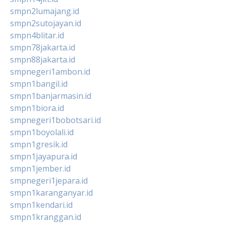
smpn2lumajang.id
smpn2sutojayan.id
smpn4blitar.id
smpn78jakarta.id
smpn88jakarta.id
smpnegeri1ambon.id
smpn1bangil.id
smpn1banjarmasin.id
smpn1biora.id
smpnegeri1bobotsari.id
smpn1boyolali.id
smpn1gresik.id
smpn1jayapura.id
smpn1jember.id
smpnegeri1jepara.id
smpn1karanganyar.id
smpn1kendari.id
smpn1kranggan.id