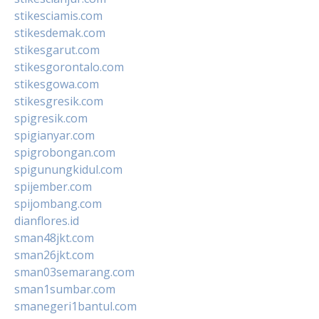
stikesciamis.com
stikesdemak.com
stikesgarut.com
stikesgorontalo.com
stikesgowa.com
stikesgresik.com
spigresik.com
spigianyar.com
spigrobongan.com
spigunungkidul.com
spijember.com
spijombang.com
dianflores.id
sman48jkt.com
sman26jkt.com
sman03semarang.com
sman1sumbar.com
smanegeri1bantul.com