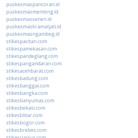
puskesmaspancoran.id
puskesmasmenteng.id
puskesmassenen.id
puskesmaskramatjati.id
puskesmasngambeg.id
stikespacitan.com
stikespamekasan.com
stikespandeglang.com
stikespangandaran.com
stikesacehbarat.com
stikesbadung.com
stikesbanggai.com
stikesbangka.com
stikesbanyumas.com
stikesbekasi.com
stikesblitar.com
stikesbogor.com
stikesbrebes.com
stikescianjur.com