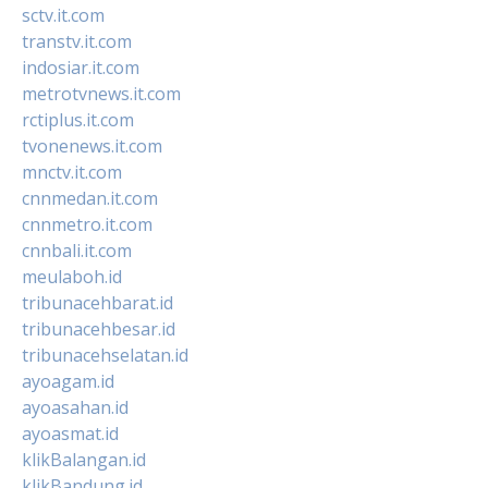
sctv.it.com
transtv.it.com
indosiar.it.com
metrotvnews.it.com
rctiplus.it.com
tvonenews.it.com
mnctv.it.com
cnnmedan.it.com
cnnmetro.it.com
cnnbali.it.com
meulaboh.id
tribunacehbarat.id
tribunacehbesar.id
tribunacehselatan.id
ayoagam.id
ayoasahan.id
ayoasmat.id
klikBalangan.id
klikBandung.id