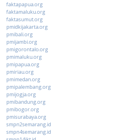
faktapapua.org
faktamaluku.org
faktasumut.org
pmidkijakarta.org
pmibali.org
pmijambi.org
pmigorontalo.org
pmimaluku.org
pmipapua.org
pmiriau.org
pmimedan.org
pmipalembang.org
pmijogja.org
pmibandung.org
pmibogor.org
pmisurabaya.org
smpn2semarang.id
smpn4semarang.id
smpn14jkt.id