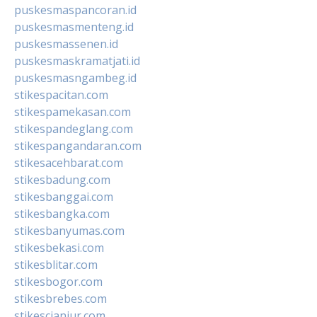
puskesmaspancoran.id
puskesmasmenteng.id
puskesmassenen.id
puskesmaskramatjati.id
puskesmasngambeg.id
stikespacitan.com
stikespamekasan.com
stikespandeglang.com
stikespangandaran.com
stikesacehbarat.com
stikesbadung.com
stikesbanggai.com
stikesbangka.com
stikesbanyumas.com
stikesbekasi.com
stikesblitar.com
stikesbogor.com
stikesbrebes.com
stikescianjur.com