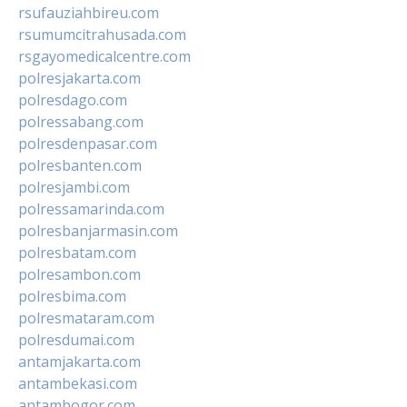
rsufauziahbireu.com
rsumumcitrahusada.com
rsgayomedicalcentre.com
polresjakarta.com
polresdago.com
polressabang.com
polresdenpasar.com
polresbanten.com
polresjambi.com
polressamarinda.com
polresbanjarmasin.com
polresbatam.com
polresambon.com
polresbima.com
polresmataram.com
polresdumai.com
antamjakarta.com
antambekasi.com
antambogor.com