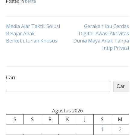
Posted in
berita
Navigasi
Media Ajar Taktil: Solusi
Gerakan Ibu Cerdas
Belajar Anak
Digital: Awasi Aktivitas
Berkebutuhan Khusus
Dunia Maya Anak Tanpa
pos
Intip Privasi
Cari
Cari
Agustus 2026
S
S
R
K
J
S
M
1
2