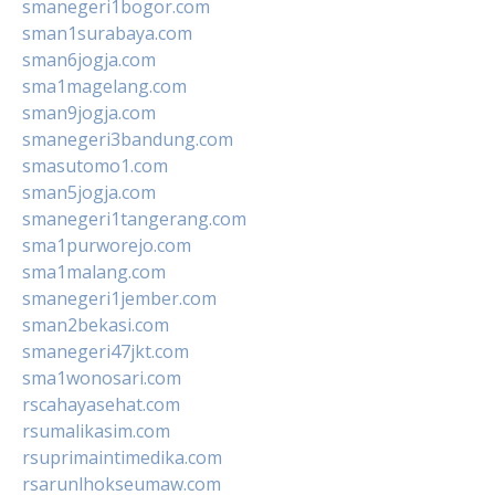
smanegeri1bogor.com
sman1surabaya.com
sman6jogja.com
sma1magelang.com
sman9jogja.com
smanegeri3bandung.com
smasutomo1.com
sman5jogja.com
smanegeri1tangerang.com
sma1purworejo.com
sma1malang.com
smanegeri1jember.com
sman2bekasi.com
smanegeri47jkt.com
sma1wonosari.com
rscahayasehat.com
rsumalikasim.com
rsuprimaintimedika.com
rsarunlhokseumaw.com