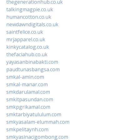
thegenerationhub.co.uk
talkingmagpie.co.uk
humancotton.co.uk
newdawndigitals.co.uk
saintfelice.co.uk
mrjapparel.co.uk
kinkycatalog.co.uk
thefaciahub.co.uk
yayasanbinabakti.com
paudtunasbangsa.com
smkal-amin.com
smkal-manar.com
smkdarulamal.com
smkitpasundan.com
smkpgrikamal.com
smktarbiyatululum.com
smkyasalam-elummah.com
smkpelitaynh.com
smkyasinacigombong.com