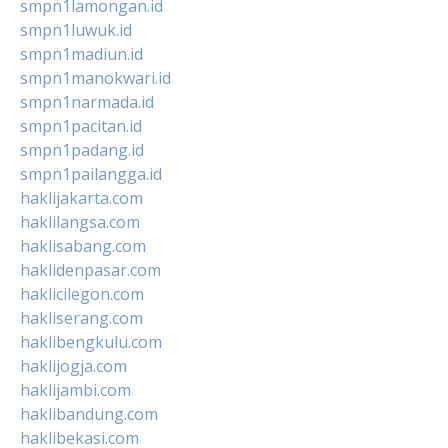
smpn1lamongan.id
smpn1luwuk.id
smpn1madiun.id
smpn1manokwari.id
smpn1narmada.id
smpn1pacitan.id
smpn1padang.id
smpn1pailangga.id
haklijakarta.com
haklilangsa.com
haklisabang.com
haklidenpasar.com
haklicilegon.com
hakliserang.com
haklibengkulu.com
haklijogja.com
haklijambi.com
haklibandung.com
haklibekasi.com