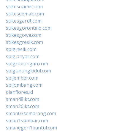
stikesciamis.com
stikesdemak.com
stikesgarut.com
stikesgorontalo.com
stikesgowa.com
stikesgresik.com
spigresik.com
spigianyar.com
spigrobongan.com
spigunungkidul.com
spijember.com
spijombang.com
dianflores.id
sman48jkt.com
sman26jkt.com
sman03semarang.com
sman1sumbar.com
smanegeri1bantul.com