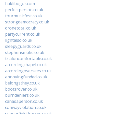
haklibogor.com
perfectperson.co.uk
tourmusicfest.co.uk
strongdemocracy.co.uk
dronetotal.co.uk
partycurrent.co.uk
lightalso.co.uk
sleepyguards.co.uk
stephensmoke.co.uk
trialuncomfortable.co.uk
accordingchapel.co.uk
accordingoversees.co.uk
annoyingfunded.co.uk
belongsthey.co.uk
bootsrover.co.uk
burndeniers.co.uk
canadaperson.co.uk
conwayviolation.co.uk
copperfielddresses.co.uk