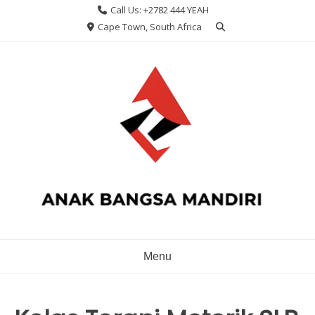
Skip
Call Us: +2782 444 YEAH
to
Cape Town, South Africa
content
Menu