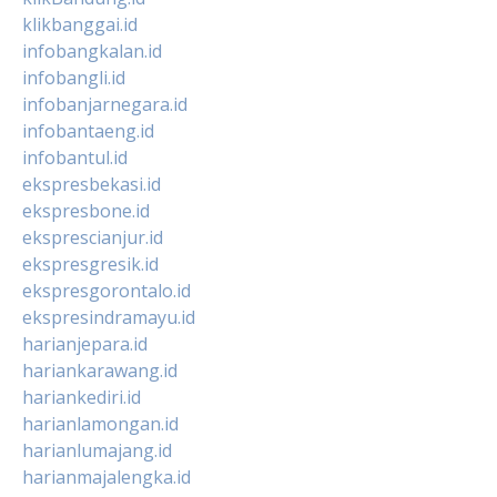
klikbanggai.id
infobangkalan.id
infobangli.id
infobanjarnegara.id
infobantaeng.id
infobantul.id
ekspresbekasi.id
ekspresbone.id
eksprescianjur.id
ekspresgresik.id
ekspresgorontalo.id
ekspresindramayu.id
harianjepara.id
hariankarawang.id
hariankediri.id
harianlamongan.id
harianlumajang.id
harianmajalengka.id