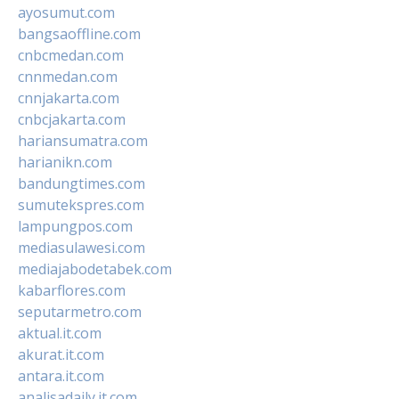
ayosumut.com
bangsaoffline.com
cnbcmedan.com
cnnmedan.com
cnnjakarta.com
cnbcjakarta.com
hariansumatra.com
harianikn.com
bandungtimes.com
sumutekspres.com
lampungpos.com
mediasulawesi.com
mediajabodetabek.com
kabarflores.com
seputarmetro.com
aktual.it.com
akurat.it.com
antara.it.com
analisadaily.it.com