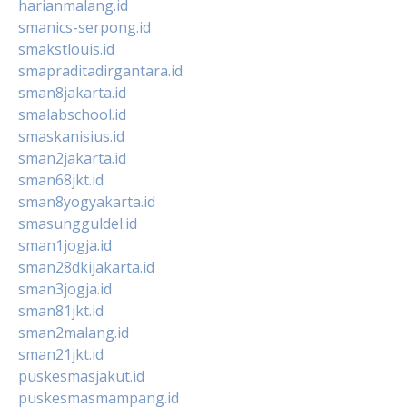
harianmalang.id
smanics-serpong.id
smakstlouis.id
smapraditadirgantara.id
sman8jakarta.id
smalabschool.id
smaskanisius.id
sman2jakarta.id
sman68jkt.id
sman8yogyakarta.id
smasungguldel.id
sman1jogja.id
sman28dkijakarta.id
sman3jogja.id
sman81jkt.id
sman2malang.id
sman21jkt.id
puskesmasjakut.id
puskesmasmampang.id