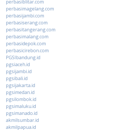
perbasiblitar.com
perbasimagelang.com
perbasijambi.com
perbasiserang.com
perbasitangerang.com
perbasimalang.com
perbasidepok.com
perbasicirebon.com
PGSIbandung.id
pgsiaceh.id
pgsijambi.id
pgsibali.id
pgsijakarta.id
pgsimedan.id
pgsilombok.id
pgsimaluku.id
pgsimanado.id
akmilsumbar.id
akmilpapua.id