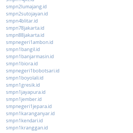
smpn2lumajang.id
smpn2sutojayan.id
smpn4blitar.id
smpn78jakarta.id
smpn88jakarta.id
smpnegeri1ambon.id
smpn1bangil.id
smpn1banjarmasin.id
smpn1biora.id
smpnegeri1bobotsari.id
smpn1boyolali.id
smpn1gresik.id
smpn1jayapura.id
smpn1jember.id
smpnegeri1jepara.id
smpn1karanganyar.id
smpn1kendari.id
smpn1kranggan.id