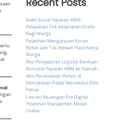
Recent Posts
asaan
n
Bakti Sosial Yayasan ABM:
Pelayanan Cek Kesehatan Gratis
Bagi Warga
Pelatihan Menganyam Koran
perlu
Bekas Jadi Tas Mewah Hasil Karya
ang,
Warga
al
Aksi Penyaluran Logistik Bantuan
Bencana Yayasan ABM ke Daerah
Aksi Penanaman Pohon di
Pemukiman Padat Mereduksi Efek
nal
Panas
ungan
Literasi Keuangan Era Digital:
a
Pelatihan Manajemen Modal
Usaha