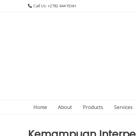
Skip
Call Us: +2782 444 YEAH
to
content
Home
About
Products
Services
Kemampuan Interper