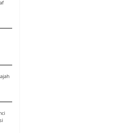
af
wajah
nci
si