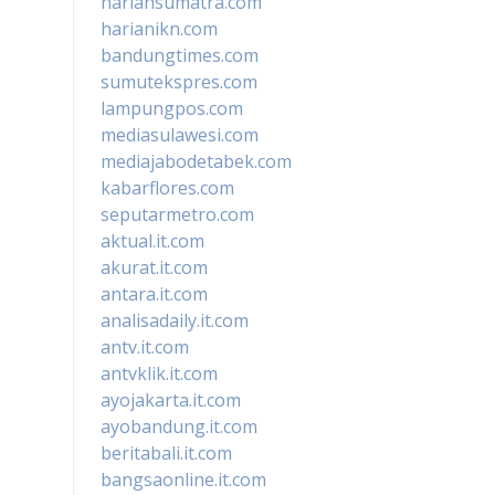
hariansumatra.com
harianikn.com
bandungtimes.com
sumutekspres.com
lampungpos.com
mediasulawesi.com
mediajabodetabek.com
kabarflores.com
seputarmetro.com
aktual.it.com
akurat.it.com
antara.it.com
analisadaily.it.com
antv.it.com
antvklik.it.com
ayojakarta.it.com
ayobandung.it.com
beritabali.it.com
bangsaonline.it.com