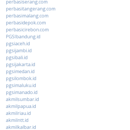
perbasiserang.com
perbasitangerang.com
perbasimalang.com
perbasidepok.com
perbasicirebon.com
PGSIbandung.id
pgsiaceh.id
pgsijambi.id
pgsibali.id
pgsijakarta.id
pgsimedan.id
pgsilombok.id
pgsimaluku.id
pgsimanado.id
akmilsumbar.id
akmilpapua.id
akmilriau.id
akmilntt.id
akmilkalbar.id