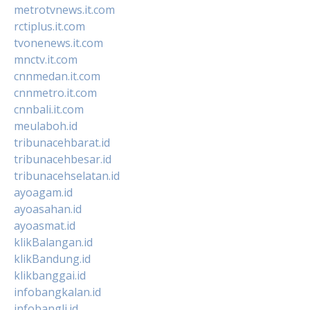
metrotvnews.it.com
rctiplus.it.com
tvonenews.it.com
mnctv.it.com
cnnmedan.it.com
cnnmetro.it.com
cnnbali.it.com
meulaboh.id
tribunacehbarat.id
tribunacehbesar.id
tribunacehselatan.id
ayoagam.id
ayoasahan.id
ayoasmat.id
klikBalangan.id
klikBandung.id
klikbanggai.id
infobangkalan.id
infobangli.id