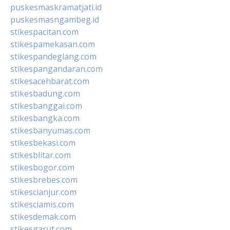
puskesmaskramatjati.id
puskesmasngambeg.id
stikespacitan.com
stikespamekasan.com
stikespandeglang.com
stikespangandaran.com
stikesacehbarat.com
stikesbadung.com
stikesbanggai.com
stikesbangka.com
stikesbanyumas.com
stikesbekasi.com
stikesblitar.com
stikesbogor.com
stikesbrebes.com
stikescianjur.com
stikesciamis.com
stikesdemak.com
stikesgarut.com