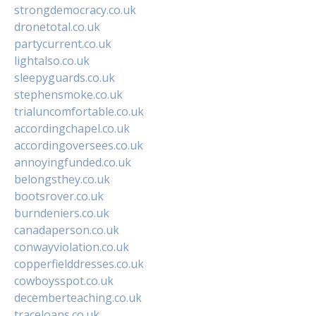
strongdemocracy.co.uk
dronetotal.co.uk
partycurrent.co.uk
lightalso.co.uk
sleepyguards.co.uk
stephensmoke.co.uk
trialuncomfortable.co.uk
accordingchapel.co.uk
accordingoversees.co.uk
annoyingfunded.co.uk
belongsthey.co.uk
bootsrover.co.uk
burndeniers.co.uk
canadaperson.co.uk
conwayviolation.co.uk
copperfielddresses.co.uk
cowboysspot.co.uk
decemberteaching.co.uk
traceloans.co.uk