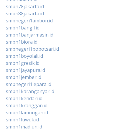
smpn78jakarta.id
smpn88jakarta.id
smpnegeri1ambon.id
smpn1bangil.id
smpn1banjarmasin.id
smpn1biora.id
smpnegeri1bobotsari.id
smpn1boyolali.id
smpn1gresik.id
smpn1jayapura.id
smpn1jember.id
smpnegeri1jepara.id
smpn1karanganyar.id
smpn1kendari.id
smpn1kranggan.id
smpn1lamongan.id
smpn1luwuk.id
smpn1madiun.id