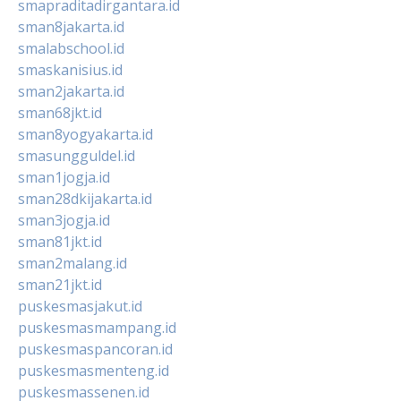
smapraditadirgantara.id
sman8jakarta.id
smalabschool.id
smaskanisius.id
sman2jakarta.id
sman68jkt.id
sman8yogyakarta.id
smasungguldel.id
sman1jogja.id
sman28dkijakarta.id
sman3jogja.id
sman81jkt.id
sman2malang.id
sman21jkt.id
puskesmasjakut.id
puskesmasmampang.id
puskesmaspancoran.id
puskesmasmenteng.id
puskesmassenen.id