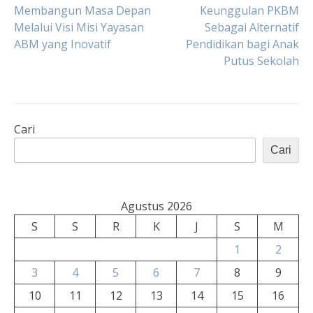
Navigasi
Membangun Masa Depan
Keunggulan PKBM
Melalui Visi Misi Yayasan
Sebagai Alternatif
ABM yang Inovatif
Pendidikan bagi Anak
pos
Putus Sekolah
Cari
Cari
Agustus 2026
S
S
R
K
J
S
M
1
2
3
4
5
6
7
8
9
10
11
12
13
14
15
16