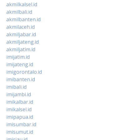
akmilkalsel.id
akmilbali.id
akmilbanten.id
akmilaceh.id
akmiljabar.id
akmiljateng.id
akmiljatim.id
imijatim.id
imijateng.id
imigorontalo.id
imibanten.id
imibali.id
imijambi.id
imikalbar.id
imikalsel.id
imipapua.id
imisumbar.id
imisumut.id
imiriau.id