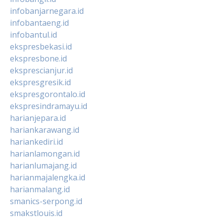
infobanjarnegara.id
infobantaeng.id
infobantul.id
ekspresbekasi.id
ekspresbone.id
eksprescianjur.id
ekspresgresik.id
ekspresgorontalo.id
ekspresindramayu.id
harianjepara.id
hariankarawang.id
hariankediri.id
harianlamongan.id
harianlumajang.id
harianmajalengka.id
harianmalang.id
smanics-serpong.id
smakstlouis.id