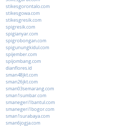
stikesgorontalo.com
stikesgowa.com
stikesgresik.com
spigresik.com
spigianyar.com
spigrobongan.com
spigunungkidul.com
spijember.com
spijombang.com
dianflores.id
sman48jkt.com
sman26jkt.com
sman03semarang.com
sman1sumbar.com
smanegeri1bantul.com
smanegeri1bogor.com
sman1surabaya.com
sman6jogja.com