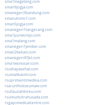
sma1magelang.com
sman9jogja.com
smanegeri3bandung.com
smasutomo1.com
sman5jogja.com
smanegeri1tangerang.com
sma1purworejo.com
sma1malang.com
smanegeri1jember.com
sman2bekasi.com
smanegeri47jkt.com
sma1wonosari.com
rscahayasehat.com
rsumalikasim.com
rsuprimaintimedika.com
rsarunlhokseumaw.com
rsufauziahbireu.com
rsumumcitrahusada.com
rsgayomedicalcentre.com