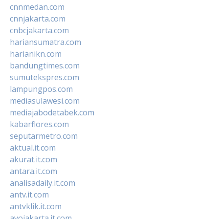
cnnmedan.com
cnnjakarta.com
cnbcjakarta.com
hariansumatra.com
harianikn.com
bandungtimes.com
sumutekspres.com
lampungpos.com
mediasulawesi.com
mediajabodetabek.com
kabarflores.com
seputarmetro.com
aktual.it.com
akurat.it.com
antara.it.com
analisadaily.it.com
antv.it.com
antvklik.it.com
ayojakarta.it.com