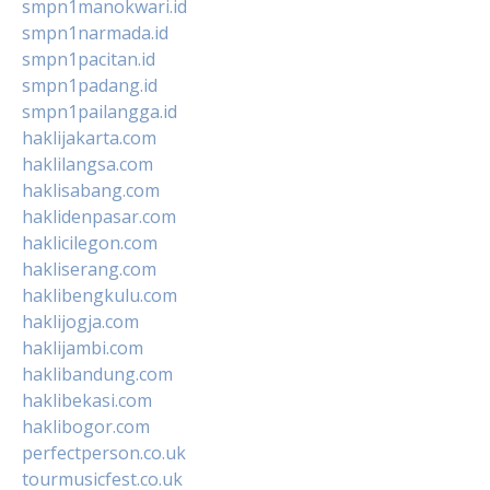
smpn1manokwari.id
smpn1narmada.id
smpn1pacitan.id
smpn1padang.id
smpn1pailangga.id
haklijakarta.com
haklilangsa.com
haklisabang.com
haklidenpasar.com
haklicilegon.com
hakliserang.com
haklibengkulu.com
haklijogja.com
haklijambi.com
haklibandung.com
haklibekasi.com
haklibogor.com
perfectperson.co.uk
tourmusicfest.co.uk