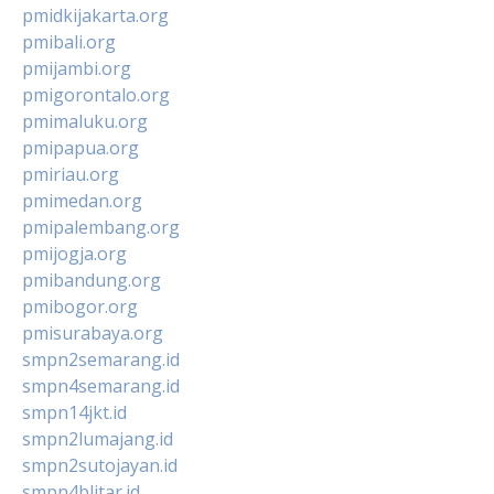
pmidkijakarta.org
pmibali.org
pmijambi.org
pmigorontalo.org
pmimaluku.org
pmipapua.org
pmiriau.org
pmimedan.org
pmipalembang.org
pmijogja.org
pmibandung.org
pmibogor.org
pmisurabaya.org
smpn2semarang.id
smpn4semarang.id
smpn14jkt.id
smpn2lumajang.id
smpn2sutojayan.id
smpn4blitar.id