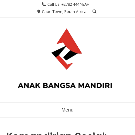
Skip
Call Us: +2782 444 YEAH
to
Cape Town, South Africa
content
Menu