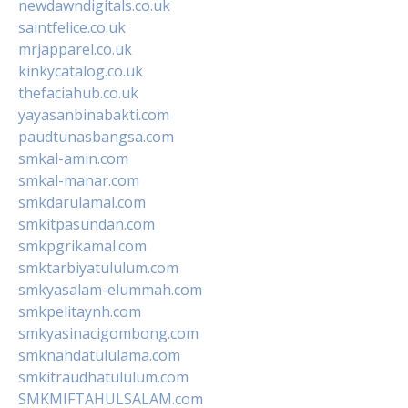
newdawndigitals.co.uk
saintfelice.co.uk
mrjapparel.co.uk
kinkycatalog.co.uk
thefaciahub.co.uk
yayasanbinabakti.com
paudtunasbangsa.com
smkal-amin.com
smkal-manar.com
smkdarulamal.com
smkitpasundan.com
smkpgrikamal.com
smktarbiyatululum.com
smkyasalam-elummah.com
smkpelitaynh.com
smkyasinacigombong.com
smknahdatululama.com
smkitraudhatululum.com
SMKMIFTAHULSALAM.com