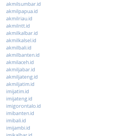
akmilsumbar.id
akmilpapua.id
akmilriau.id
akmilntt.id
akmilkalbar.id
akmilkalsel.id
akmilbali.id
akmilbanten.id
akmilaceh.id
akmiljabar.id
akmiljateng.id
akmiljatim.id
imijatim.id
imijateng.id
imigorontalo.id
imibanten.id
imibali.id
imijambi.id
imikalbar.id