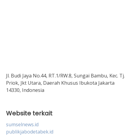
Jl. Budi Jaya No.44, RT.1/RW.8, Sungai Bambu, Kec. Tj.
Priok, Jkt Utara, Daerah Khusus Ibukota Jakarta
14330, Indonesia
Website terkait
sumselnews.id
publikjabodetabek.id