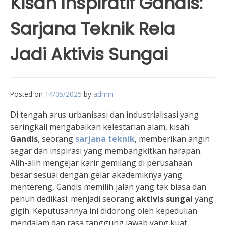
Kisah Inspiratif Gandis:
Sarjana Teknik Rela
Jadi Aktivis Sungai
Posted on
14/05/2025
by
admin
Di tengah arus urbanisasi dan industrialisasi yang
seringkali mengabaikan kelestarian alam, kisah
Gandis
, seorang
sarjana teknik
, memberikan angin
segar dan inspirasi yang membangkitkan harapan.
Alih-alih mengejar karir gemilang di perusahaan
besar sesuai dengan gelar akademiknya yang
mentereng, Gandis memilih jalan yang tak biasa dan
penuh dedikasi: menjadi seorang
aktivis sungai
yang
gigih. Keputusannya ini didorong oleh kepedulian
mendalam dan rasa tanggung jawab yang kuat