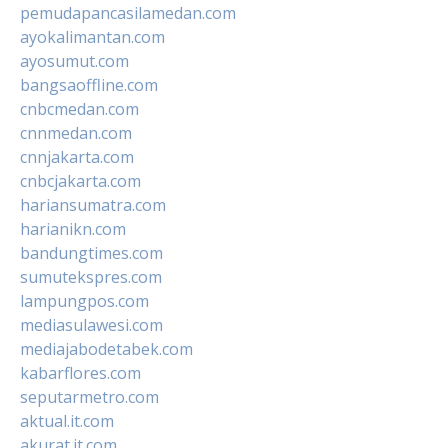
pemudapancasilamedan.com
ayokalimantan.com
ayosumut.com
bangsaoffline.com
cnbcmedan.com
cnnmedan.com
cnnjakarta.com
cnbcjakarta.com
hariansumatra.com
harianikn.com
bandungtimes.com
sumutekspres.com
lampungpos.com
mediasulawesi.com
mediajabodetabek.com
kabarflores.com
seputarmetro.com
aktual.it.com
akurat.it.com