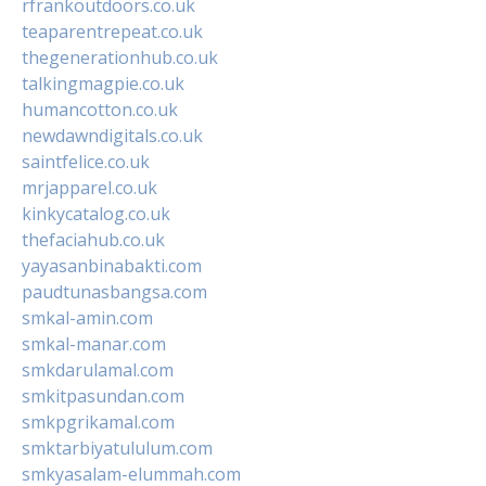
rfrankoutdoors.co.uk
teaparentrepeat.co.uk
thegenerationhub.co.uk
talkingmagpie.co.uk
humancotton.co.uk
newdawndigitals.co.uk
saintfelice.co.uk
mrjapparel.co.uk
kinkycatalog.co.uk
thefaciahub.co.uk
yayasanbinabakti.com
paudtunasbangsa.com
smkal-amin.com
smkal-manar.com
smkdarulamal.com
smkitpasundan.com
smkpgrikamal.com
smktarbiyatululum.com
smkyasalam-elummah.com