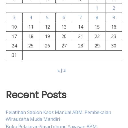
1
2
3
4
5
6
7
8
9
10
11
12
13
14
15
16
17
18
19
20
21
22
23
24
25
26
27
28
29
30
31
« Jul
Recent Posts
Pelatihan Sablon Kaos Manual ABM: Pembekalan
Wirausaha Muda Mandiri
Buku Pelajaran Smartphone Yayasan ABM: