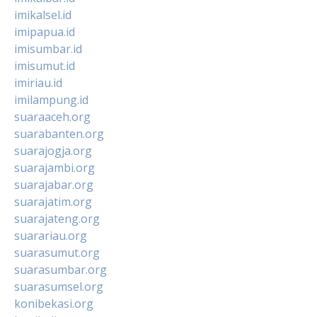
imikalsel.id
imipapua.id
imisumbar.id
imisumut.id
imiriau.id
imilampung.id
suaraaceh.org
suarabanten.org
suarajogja.org
suarajambi.org
suarajabar.org
suarajatim.org
suarajateng.org
suarariau.org
suarasumut.org
suarasumbar.org
suarasumsel.org
konibekasi.org