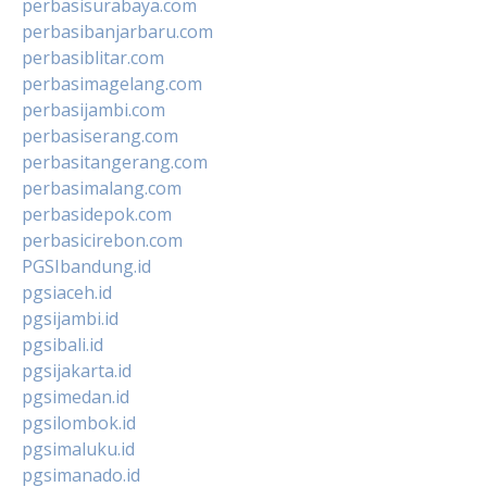
perbasisurabaya.com
perbasibanjarbaru.com
perbasiblitar.com
perbasimagelang.com
perbasijambi.com
perbasiserang.com
perbasitangerang.com
perbasimalang.com
perbasidepok.com
perbasicirebon.com
PGSIbandung.id
pgsiaceh.id
pgsijambi.id
pgsibali.id
pgsijakarta.id
pgsimedan.id
pgsilombok.id
pgsimaluku.id
pgsimanado.id