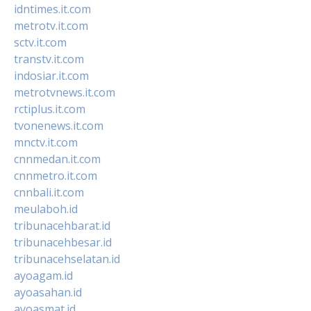
idntimes.it.com
metrotv.it.com
sctv.it.com
transtv.it.com
indosiar.it.com
metrotvnews.it.com
rctiplus.it.com
tvonenews.it.com
mnctv.it.com
cnnmedan.it.com
cnnmetro.it.com
cnnbali.it.com
meulaboh.id
tribunacehbarat.id
tribunacehbesar.id
tribunacehselatan.id
ayoagam.id
ayoasahan.id
ayoasmat.id