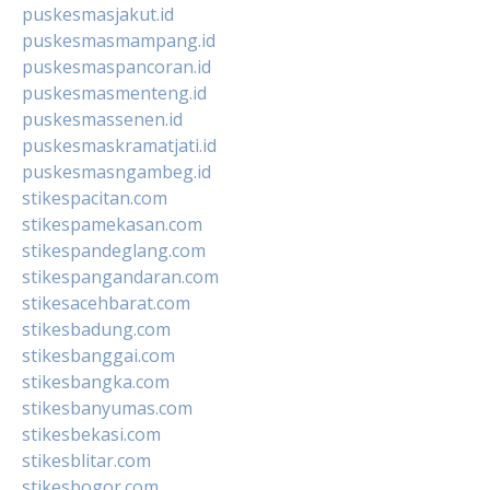
puskesmasjakut.id
puskesmasmampang.id
puskesmaspancoran.id
puskesmasmenteng.id
puskesmassenen.id
puskesmaskramatjati.id
puskesmasngambeg.id
stikespacitan.com
stikespamekasan.com
stikespandeglang.com
stikespangandaran.com
stikesacehbarat.com
stikesbadung.com
stikesbanggai.com
stikesbangka.com
stikesbanyumas.com
stikesbekasi.com
stikesblitar.com
stikesbogor.com