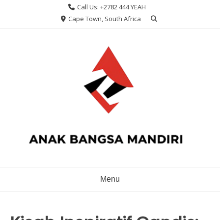
Skip
Call Us: +2782 444 YEAH
to
Cape Town, South Africa
content
Menu