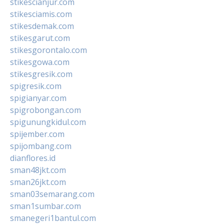
stikescianjur.com
stikesciamis.com
stikesdemak.com
stikesgarut.com
stikesgorontalo.com
stikesgowa.com
stikesgresik.com
spigresik.com
spigianyar.com
spigrobongan.com
spigunungkidul.com
spijember.com
spijombang.com
dianflores.id
sman48jkt.com
sman26jkt.com
sman03semarang.com
sman1sumbar.com
smanegeri1bantul.com