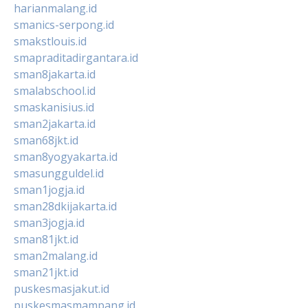
harianmalang.id
smanics-serpong.id
smakstlouis.id
smapraditadirgantara.id
sman8jakarta.id
smalabschool.id
smaskanisius.id
sman2jakarta.id
sman68jkt.id
sman8yogyakarta.id
smasungguldel.id
sman1jogja.id
sman28dkijakarta.id
sman3jogja.id
sman81jkt.id
sman2malang.id
sman21jkt.id
puskesmasjakut.id
puskesmasmampang.id