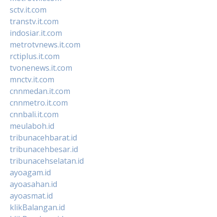
sctv.it.com
transtv.it.com
indosiar.it.com
metrotvnews.it.com
rctiplus.it.com
tvonenews.it.com
mnctv.it.com
cnnmedan.it.com
cnnmetro.it.com
cnnbali.it.com
meulaboh.id
tribunacehbarat.id
tribunacehbesar.id
tribunacehselatan.id
ayoagam.id
ayoasahan.id
ayoasmat.id
klikBalangan.id