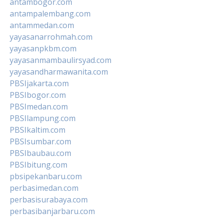
antambogor.com
antampalembang.com
antammedan.com
yayasanarrohmah.com
yayasanpkbm.com
yayasanmambaulirsyad.com
yayasandharmawanita.com
PBSIjakarta.com
PBSIbogor.com
PBSImedan.com
PBSIlampung.com
PBSIkaltim.com
PBSIsumbar.com
PBSIbaubau.com
PBSIbitung.com
pbsipekanbaru.com
perbasimedan.com
perbasisurabaya.com
perbasibanjarbaru.com