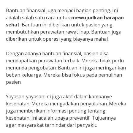
Bantuan finansial juga menjadi bagian penting. Ini
adalah salah satu cara untuk
mewujudkan harapan
sehat
. Bantuan ini diberikan untuk pasien yang
membutuhkan perawatan rawat inap. Bantuan juga
diberikan untuk operasi yang biayanya mahal.
Dengan adanya bantuan finansial, pasien bisa
mendapatkan perawatan terbaik. Mereka tidak perlu
menunda pengobatan. Bantuan ini juga meringankan
beban keluarga. Mereka bisa fokus pada pemulihan
pasien.
Yayasan-yayasan ini juga aktif dalam kampanye
kesehatan. Mereka mengadakan penyuluhan. Mereka
juga memberikan informasi penting tentang
kesehatan. Ini adalah upaya preventif. Tujuannya
agar masyarakat terhindar dari penyakit.