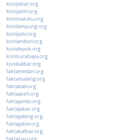
konijabar.org
konijatim.org
konimaluku.org
konilampung.org
konipalu.org
koniambon.org
konidepok.org
konisurabaya.org
konikalbar.org
faktamedan.org
faktamalang.org
faktabali.org
faktaaceh.org
faktajambi.org
faktajabar.org
faktajateng.org
faktajatim.org
faktakalbar.org
faktariau.org