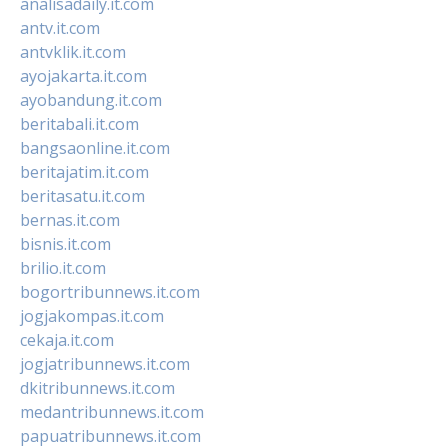
analisadaily.it.com
antv.it.com
antvklik.it.com
ayojakarta.it.com
ayobandung.it.com
beritabali.it.com
bangsaonline.it.com
beritajatim.it.com
beritasatu.it.com
bernas.it.com
bisnis.it.com
brilio.it.com
bogortribunnews.it.com
jogjakompas.it.com
cekaja.it.com
jogjatribunnews.it.com
dkitribunnews.it.com
medantribunnews.it.com
papuatribunnews.it.com