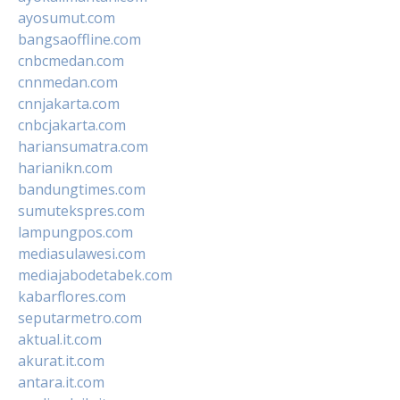
ayosumut.com
bangsaoffline.com
cnbcmedan.com
cnnmedan.com
cnnjakarta.com
cnbcjakarta.com
hariansumatra.com
harianikn.com
bandungtimes.com
sumutekspres.com
lampungpos.com
mediasulawesi.com
mediajabodetabek.com
kabarflores.com
seputarmetro.com
aktual.it.com
akurat.it.com
antara.it.com