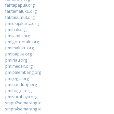
faktapapua.org
faktamaluku.org
faktasumut.org
pmidkijakarta.org
pmibali.org
pmijambi.org
pmigorontalo.org
pmimaluku.org
pmipapua.org
pmiriau.org
pmimedan.org
pmipalembang.org
pmijogja.org
pmibandung.org
pmibogor.org
pmisurabaya.org
smpn2semarang.id
smpn4semarang.id