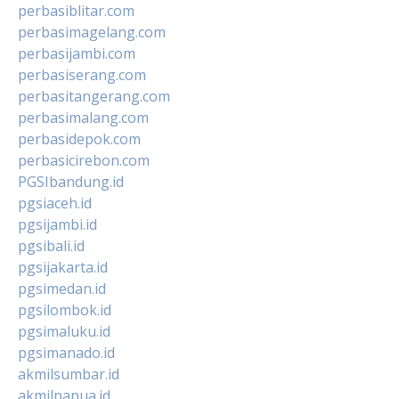
perbasiblitar.com
perbasimagelang.com
perbasijambi.com
perbasiserang.com
perbasitangerang.com
perbasimalang.com
perbasidepok.com
perbasicirebon.com
PGSIbandung.id
pgsiaceh.id
pgsijambi.id
pgsibali.id
pgsijakarta.id
pgsimedan.id
pgsilombok.id
pgsimaluku.id
pgsimanado.id
akmilsumbar.id
akmilpapua.id