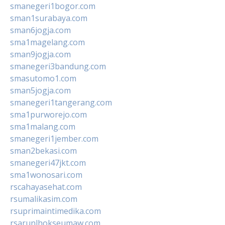
smanegeri1bogor.com
sman1surabaya.com
sman6jogja.com
sma1magelang.com
sman9jogja.com
smanegeri3bandung.com
smasutomo1.com
sman5jogja.com
smanegeri1tangerang.com
sma1purworejo.com
sma1malang.com
smanegeri1jember.com
sman2bekasi.com
smanegeri47jkt.com
sma1wonosari.com
rscahayasehat.com
rsumalikasim.com
rsuprimaintimedika.com
rsarunlhokseumaw.com