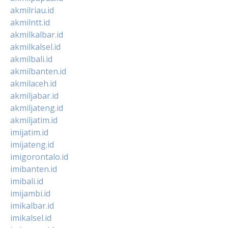
akmilriau.id
akmilntt.id
akmilkalbar.id
akmilkalsel.id
akmilbali.id
akmilbanten.id
akmilaceh.id
akmiljabar.id
akmiljateng.id
akmiljatim.id
imijatim.id
imijateng.id
imigorontalo.id
imibanten.id
imibali.id
imijambi.id
imikalbar.id
imikalsel.id