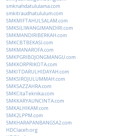
smknahdatululama.com
smkitraudhatululum.com
SMKMIFTAHULSALAM.com
SMKSILIWANGIMANDIRI.com
SMKMANDIRIBERKAH.com
SMKCBTBEKASI.com
SMKMANAROFA.com
SMKPGRIBOJONGMANGU.com
SMKKORPRIKOTA.com
SMKITDARULHIDAYAH.com
SMKSIROJULUMMAH.com
SMKSAZZAHRA.com
SMKCitaTeknika.com
SMKKARYAUNCINTA.com
SMKALHIKAM.com
SMK2LPPM.com
SMKHARAPANBANGSA2.com
HDCIaceh.org