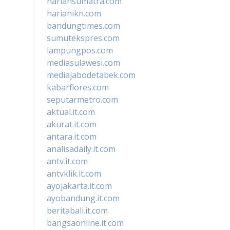
hariansumatra.com
harianikn.com
bandungtimes.com
sumutekspres.com
lampungpos.com
mediasulawesi.com
mediajabodetabek.com
kabarflores.com
seputarmetro.com
aktual.it.com
akurat.it.com
antara.it.com
analisadaily.it.com
antv.it.com
antvklik.it.com
ayojakarta.it.com
ayobandung.it.com
beritabali.it.com
bangsaonline.it.com