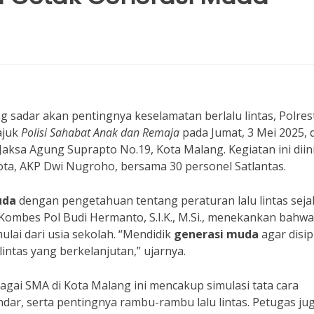
g sadar akan pentingnya keselamatan berlalu lintas, Polres
ajuk
Polisi Sahabat Anak dan Remaja
pada Jumat, 3 Mei 2025, d
aksa Agung Suprapto No.19, Kota Malang. Kegiatan ini diini
ota, AKP Dwi Nugroho, bersama 30 personel Satlantas.
uda
dengan pengetahuan tentang peraturan lalu lintas sejak
ombes Pol Budi Hermanto, S.I.K., M.Si., menekankan bahwa
lai dari usia sekolah. “Mendidik
generasi muda
agar disipl
lintas yang berkelanjutan,” ujarnya.
rbagai SMA di Kota Malang ini mencakup simulasi tata cara
ar, serta pentingnya rambu-rambu lalu lintas. Petugas ju