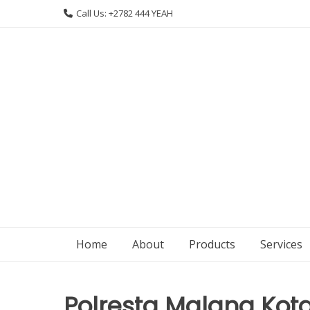
Skip
Call Us: +2782 444 YEAH
to
content
Home
About
Products
Services
Polresta Malang Kot