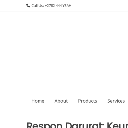
Skip
Call Us: +2782 444 YEAH
to
content
Home
About
Products
Services
Respon Darurat: Keu