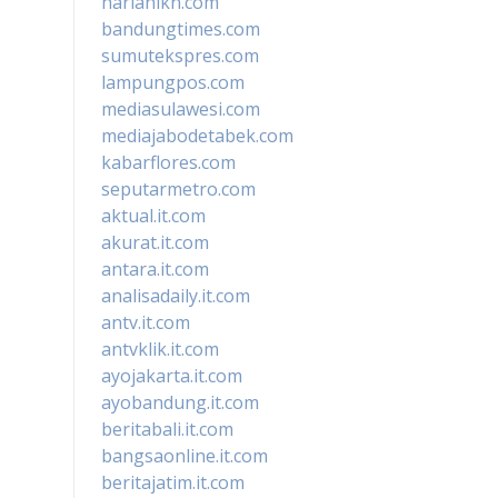
harianikn.com
bandungtimes.com
sumutekspres.com
lampungpos.com
mediasulawesi.com
mediajabodetabek.com
kabarflores.com
seputarmetro.com
aktual.it.com
akurat.it.com
antara.it.com
analisadaily.it.com
antv.it.com
antvklik.it.com
ayojakarta.it.com
ayobandung.it.com
beritabali.it.com
bangsaonline.it.com
beritajatim.it.com