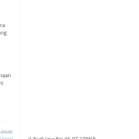
ra
ang
unaan
ni
 Jawab
Jl. Budi Jaya No.44, RT.1/RW.8,