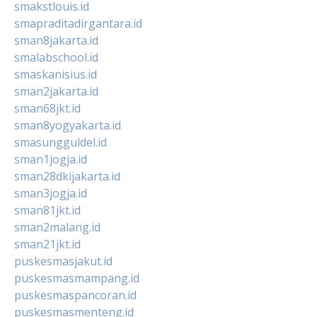
smakstlouis.id
smapraditadirgantara.id
sman8jakarta.id
smalabschool.id
smaskanisius.id
sman2jakarta.id
sman68jkt.id
sman8yogyakarta.id
smasungguldel.id
sman1jogja.id
sman28dkijakarta.id
sman3jogja.id
sman81jkt.id
sman2malang.id
sman21jkt.id
puskesmasjakut.id
puskesmasmampang.id
puskesmaspancoran.id
puskesmasmenteng.id