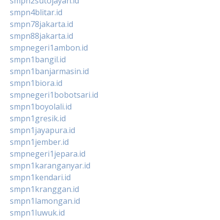
smpn2sutojayan.id
smpn4blitar.id
smpn78jakarta.id
smpn88jakarta.id
smpnegeri1ambon.id
smpn1bangil.id
smpn1banjarmasin.id
smpn1biora.id
smpnegeri1bobotsari.id
smpn1boyolali.id
smpn1gresik.id
smpn1jayapura.id
smpn1jember.id
smpnegeri1jepara.id
smpn1karanganyar.id
smpn1kendari.id
smpn1kranggan.id
smpn1lamongan.id
smpn1luwuk.id