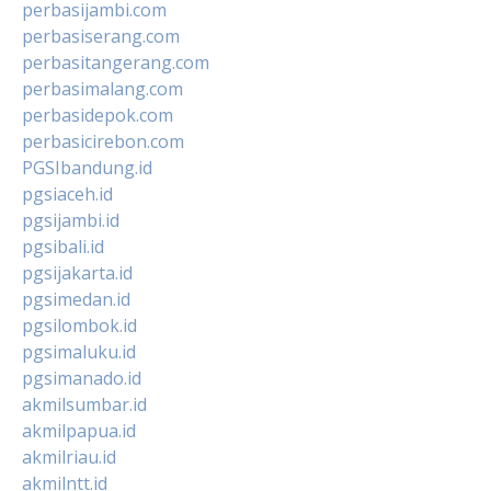
perbasijambi.com
perbasiserang.com
perbasitangerang.com
perbasimalang.com
perbasidepok.com
perbasicirebon.com
PGSIbandung.id
pgsiaceh.id
pgsijambi.id
pgsibali.id
pgsijakarta.id
pgsimedan.id
pgsilombok.id
pgsimaluku.id
pgsimanado.id
akmilsumbar.id
akmilpapua.id
akmilriau.id
akmilntt.id