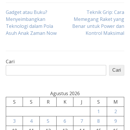
Navigasi
Gadget atau Buku?
Teknik Grip: Cara
Menyeimbangkan
Memegang Raket yang
Teknologi dalam Pola
Benar untuk Power dan
pos
Asuh Anak Zaman Now
Kontrol Maksimal
Cari
Cari
Agustus 2026
S
S
R
K
J
S
M
1
2
3
4
5
6
7
8
9