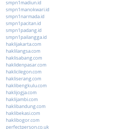
smpn1madiun.id
smpn1manokwari.id
smpn1narmada.id
smpn1pacitan.id
smpn1padang.id
smpn1pailangga.id
haklijakarta.com
haklilangsa.com
haklisabang.com
haklidenpasar.com
haklicilegon.com
hakliserang.com
haklibengkulu.com
haklijogja.com
haklijambi.com
haklibandung.com
haklibekasi.com
haklibogor.com
perfectperson.co.uk