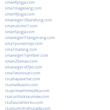
sman6jogja.com
sma1magelang.com
sman9jogja.com
smanegeri3bandung.com
smasutomo1.com
sman5jogja.com
smanegeri1tangerang.com
sma1purworejo.com
sma1malang.com
smanegeri1jember.com
sman2bekasi.com
smanegeri47jkt.com
sma1wonosari.com
rscahayasehat.com
rsumalikasim.com
rsuprimaintimedika.com
rsarunlhokseumaw.com
rsufauziahbireu.com
rsumumcitrahusada.com