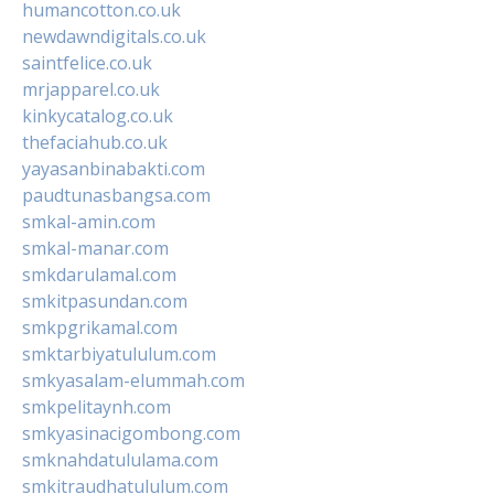
humancotton.co.uk
newdawndigitals.co.uk
saintfelice.co.uk
mrjapparel.co.uk
kinkycatalog.co.uk
thefaciahub.co.uk
yayasanbinabakti.com
paudtunasbangsa.com
smkal-amin.com
smkal-manar.com
smkdarulamal.com
smkitpasundan.com
smkpgrikamal.com
smktarbiyatululum.com
smkyasalam-elummah.com
smkpelitaynh.com
smkyasinacigombong.com
smknahdatululama.com
smkitraudhatululum.com