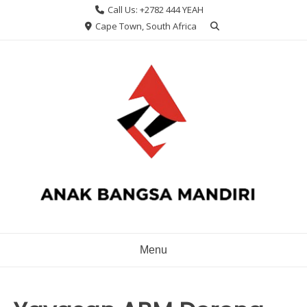
Skip
Call Us: +2782 444 YEAH
to
Cape Town, South Africa
content
Menu