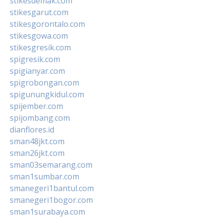
stikesdemak.com
stikesgarut.com
stikesgorontalo.com
stikesgowa.com
stikesgresik.com
spigresik.com
spigianyar.com
spigrobongan.com
spigunungkidul.com
spijember.com
spijombang.com
dianflores.id
sman48jkt.com
sman26jkt.com
sman03semarang.com
sman1sumbar.com
smanegeri1bantul.com
smanegeri1bogor.com
sman1surabaya.com