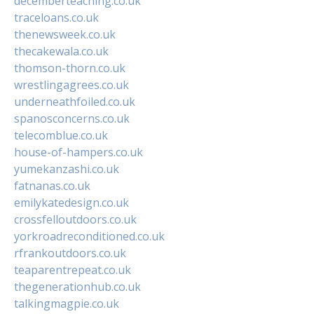
decemberteaching.co.uk
traceloans.co.uk
thenewsweek.co.uk
thecakewala.co.uk
thomson-thorn.co.uk
wrestlingagrees.co.uk
underneathfoiled.co.uk
spanosconcerns.co.uk
telecomblue.co.uk
house-of-hampers.co.uk
yumekanzashi.co.uk
fatnanas.co.uk
emilykatedesign.co.uk
crossfelloutdoors.co.uk
yorkroadreconditioned.co.uk
rfrankoutdoors.co.uk
teaparentrepeat.co.uk
thegenerationhub.co.uk
talkingmagpie.co.uk