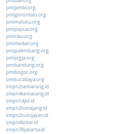
pmibali.org
pmijambi.org
pmigorontalo.org
pmimaluku.org
pmipapua.org
pmiriau.org
pmimedan.org
pmipalembang.org
pmijogja.org
pmibandung.org
pmibogor.org
pmisurabaya.org
smpn2semarang.id
smpn4semarang.id
smpn14jkt.id
smpn2lumajang.id
smpn2sutojayan.id
smpn4blitar.id
smpn78jakarta.id