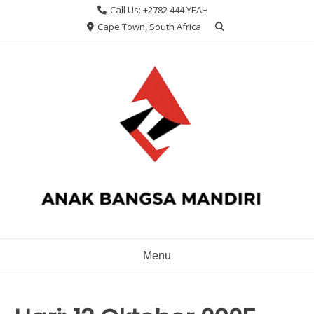
Skip
Call Us: +2782 444 YEAH
to
Cape Town, South Africa
content
Menu