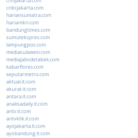
cnnjakarta.com
cnbcjakarta.com
hariansumatra.com
harianikn.com
bandungtimes.com
sumutekspres.com
lampungpos.com
mediasulawesi.com
mediajabodetabek.com
kabarflores.com
seputarmetro.com
aktual.it.com
akurat.it.com
antara.it.com
analisadaily.it.com
antv.it.com
antvklik.it.com
ayojakarta.it.com
ayobandung.it.com