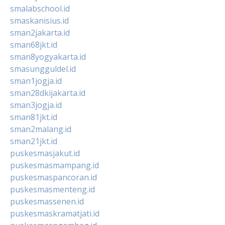
smalabschool.id
smaskanisius.id
sman2jakarta.id
sman68jkt.id
sman8yogyakarta.id
smasungguldel.id
sman1jogja.id
sman28dkijakarta.id
sman3jogja.id
sman81jkt.id
sman2malang.id
sman21jkt.id
puskesmasjakut.id
puskesmasmampang.id
puskesmaspancoran.id
puskesmasmenteng.id
puskesmassenen.id
puskesmaskramatjati.id