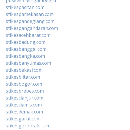
puskesmasngambeg.id
stikespacitan.com
stikespamekasan.com
stikespandeglang.com
stikespangandaran.com
stikesacehbarat.com
stikesbadung.com
stikesbanggai.com
stikesbangka.com
stikesbanyumas.com
stikesbekasi.com
stikesblitar.com
stikesbogor.com
stikesbrebes.com
stikescianjur.com
stikesciamis.com
stikesdemak.com
stikesgarut.com
stikesgorontalo.com