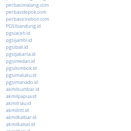
perbasimalang.com
perbasidepok.com
perbasicirebon.com
PGSIbandung.id
pgsiaceh.id
pgsijambi.id
pgsibali.id
pgsijakarta.id
pgsimedan.id
pgsilombok.id
pgsimaluku.id
pgsimanado.id
akmilsumbar.id
akmilpapua.id
akmilriau.id
akmilntt.id
akmilkalbar.id
akmilkalsel.id