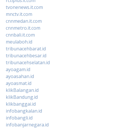
rctiplus.it.com
tvonenews.it.com
mnctv.it.com
cnnmedan.it.com
cnnmetro.it.com
cnnbali.it.com
meulaboh.id
tribunacehbarat.id
tribunacehbesar.id
tribunacehselatan.id
ayoagam.id
ayoasahan.id
ayoasmat.id
klikBalangan.id
klikBandung.id
klikbanggai.id
infobangkalan.id
infobangli.id
infobanjarnegara.id