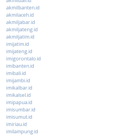
akmilbali.id
akmilbanten.id
akmilaceh.id
akmiljabar.id
akmiljateng.id
akmiljatim.id
imijatim.id
imijateng.id
imigorontalo.id
imibanten.id
imibali.id
imijambi.id
imikalbar.id
imikalsel.id
imipapua.id
imisumbar.id
imisumut.id
imiriau.id
imilampung.id