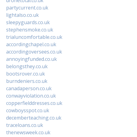
dronetotal.co.uk
partycurrent.co.uk
lightalso.co.uk
sleepyguards.co.uk
stephensmoke.co.uk
trialuncomfortable.co.uk
accordingchapel.co.uk
accordingoversees.co.uk
annoyingfunded.co.uk
belongsthey.co.uk
bootsrover.co.uk
burndeniers.co.uk
canadaperson.co.uk
conwayviolation.co.uk
copperfielddresses.co.uk
cowboysspot.co.uk
decemberteaching.co.uk
traceloans.co.uk
thenewsweek.co.uk