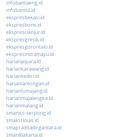
infobantaeng.id
infobantul.id
ekspresbekasi.id
ekspresbone.id
eksprescianjur.id
ekspresgresik.id
ekspresgorontalo.id
ekspresindramayu.id
harianjepara.id
hariankarawang.id
hariankediri.id
harianlamongan.id
harianlumajang.id
harianmajalengka.id
harianmalang.id
smanics-serpong.id
smakstlouis.id
smapraditadirgantara.id
sman8jakarta.id