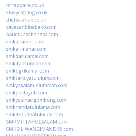
mrjapparel.co.uk
kinkycatalog.co.uk
thefaciahub.co.uk
yayasanbinabakti.com
paudtunasbangsa.com
smkal-amin.com
smkal-manar.com
smkdarulamal.com
smkitpasundan.com
smkpgrikamal.com
smktarbiyatululum.com
smkyasalam-elummah.com
smkpelitaynh.com
smkyasinacigombong.com
smknahdatululama.com
smkitraudhatululum.com
SMKMIFTAHULSALAM.com
SMKSILIWANGIMANDIRI.com