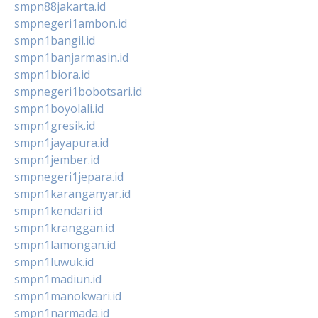
smpn88jakarta.id
smpnegeri1ambon.id
smpn1bangil.id
smpn1banjarmasin.id
smpn1biora.id
smpnegeri1bobotsari.id
smpn1boyolali.id
smpn1gresik.id
smpn1jayapura.id
smpn1jember.id
smpnegeri1jepara.id
smpn1karanganyar.id
smpn1kendari.id
smpn1kranggan.id
smpn1lamongan.id
smpn1luwuk.id
smpn1madiun.id
smpn1manokwari.id
smpn1narmada.id