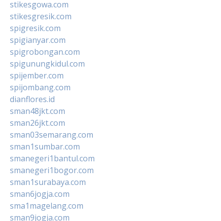
stikesgowa.com
stikesgresik.com
spigresik.com
spigianyar.com
spigrobongan.com
spigunungkidul.com
spijember.com
spijombang.com
dianflores.id
sman48jkt.com
sman26jkt.com
sman03semarang.com
sman1sumbar.com
smanegeri1bantul.com
smanegeri1bogor.com
sman1surabaya.com
sman6jogja.com
sma1magelang.com
sman9jogja.com