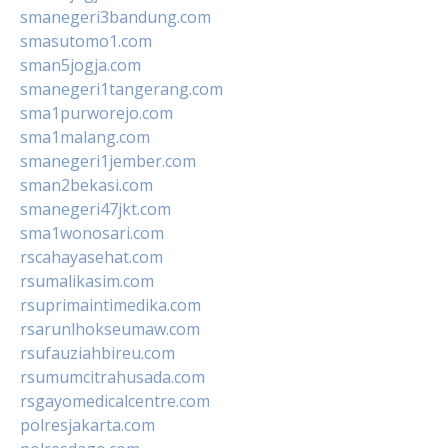
smanegeri3bandung.com
smasutomo1.com
sman5jogja.com
smanegeri1tangerang.com
sma1purworejo.com
sma1malang.com
smanegeri1jember.com
sman2bekasi.com
smanegeri47jkt.com
sma1wonosari.com
rscahayasehat.com
rsumalikasim.com
rsuprimaintimedika.com
rsarunlhokseumaw.com
rsufauziahbireu.com
rsumumcitrahusada.com
rsgayomedicalcentre.com
polresjakarta.com