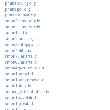
pmibandung.org
pmibogor.org
pmisurabaya.org
smpn2semarang.id
smpn4semarang.id
smpn14jkt.id
smpn2lumajang.id
smpn2sutojayan.id
smpn4blitar.id
smpn78jakarta.id
smpn88jakarta.id
smpnegeri1ambon.id
smpn1bangil.id
smpn1banjarmasin.id
smpn1biora.id
smpnegeri1bobotsari.id
smpn1boyolali.id
smpn1gresik.id
smpn1jayapura.id