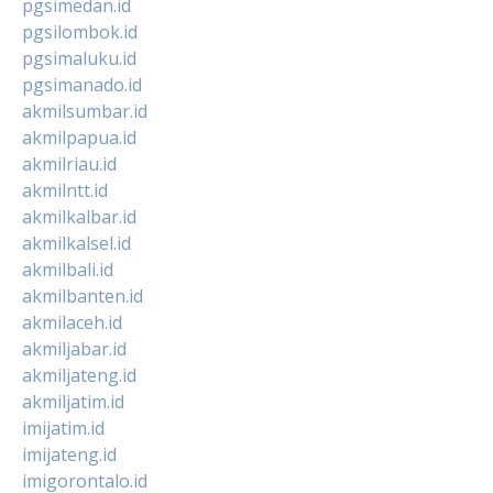
pgsimedan.id
pgsilombok.id
pgsimaluku.id
pgsimanado.id
akmilsumbar.id
akmilpapua.id
akmilriau.id
akmilntt.id
akmilkalbar.id
akmilkalsel.id
akmilbali.id
akmilbanten.id
akmilaceh.id
akmiljabar.id
akmiljateng.id
akmiljatim.id
imijatim.id
imijateng.id
imigorontalo.id