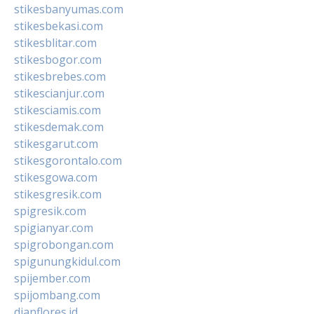
stikesbanyumas.com
stikesbekasi.com
stikesblitar.com
stikesbogor.com
stikesbrebes.com
stikescianjur.com
stikesciamis.com
stikesdemak.com
stikesgarut.com
stikesgorontalo.com
stikesgowa.com
stikesgresik.com
spigresik.com
spigianyar.com
spigrobongan.com
spigunungkidul.com
spijember.com
spijombang.com
dianflores.id