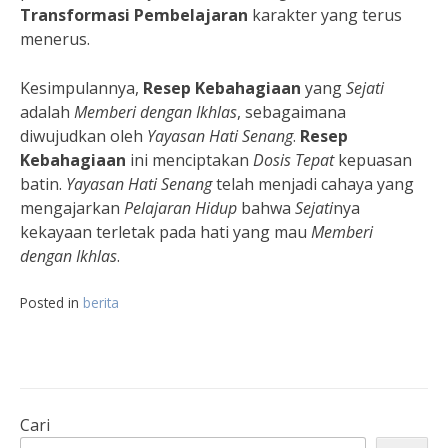
Transformasi Pembelajaran
karakter yang terus
menerus.
Kesimpulannya,
Resep Kebahagiaan
yang
Sejati
adalah
Memberi dengan Ikhlas
, sebagaimana
diwujudkan oleh
Yayasan Hati Senang
.
Resep
Kebahagiaan
ini menciptakan
Dosis Tepat
kepuasan
batin.
Yayasan Hati Senang
telah menjadi cahaya yang
mengajarkan
Pelajaran Hidup
bahwa
Sejati
nya
kekayaan terletak pada hati yang mau
Memberi
dengan Ikhlas
.
Posted in
berita
Cari