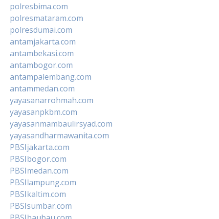
polresbima.com
polresmataram.com
polresdumai.com
antamjakarta.com
antambekasi.com
antambogor.com
antampalembang.com
antammedan.com
yayasanarrohmah.com
yayasanpkbm.com
yayasanmambaulirsyad.com
yayasandharmawanita.com
PBSIjakarta.com
PBSIbogor.com
PBSImedan.com
PBSIlampung.com
PBSIkaltim.com
PBSIsumbar.com
PBSIbaubau.com