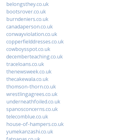
belongsthey.co.uk
bootsrover.co.uk
burndeniers.co.uk
canadaperson.co.uk
conwayviolation.co.uk
copperfielddresses.co.uk
cowboysspot.co.uk
decemberteaching.co.uk
traceloans.co.uk
thenewsweek.co.uk
thecakewala.co.uk
thomson-thorn.co.uk
wrestlingagrees.co.uk
underneathfoiled.co.uk
spanosconcerns.co.uk
telecomblue.co.uk
house-of-hampers.co.uk
yumekanzashi.co.uk
fatnanas.co.uk