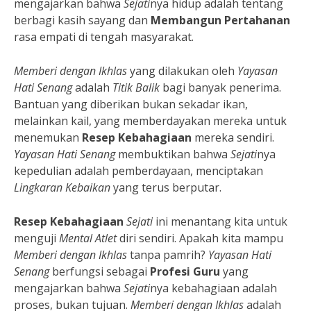
mengajarkan bahwa
Sejati
nya hidup adalah tentang
berbagi kasih sayang dan
Membangun Pertahanan
rasa empati di tengah masyarakat.
Memberi dengan Ikhlas
yang dilakukan oleh
Yayasan
Hati Senang
adalah
Titik Balik
bagi banyak penerima.
Bantuan yang diberikan bukan sekadar ikan,
melainkan kail, yang memberdayakan mereka untuk
menemukan
Resep Kebahagiaan
mereka sendiri.
Yayasan Hati Senang
membuktikan bahwa
Sejati
nya
kepedulian adalah pemberdayaan, menciptakan
Lingkaran Kebaikan
yang terus berputar.
Resep Kebahagiaan
Sejati
ini menantang kita untuk
menguji
Mental Atlet
diri sendiri. Apakah kita mampu
Memberi dengan Ikhlas
tanpa pamrih?
Yayasan Hati
Senang
berfungsi sebagai
Profesi Guru
yang
mengajarkan bahwa
Sejati
nya kebahagiaan adalah
proses, bukan tujuan.
Memberi dengan Ikhlas
adalah