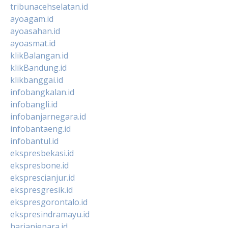
tribunacehselatan.id
ayoagam.id
ayoasahan.id
ayoasmat.id
klikBalangan.id
klikBandung.id
klikbanggai.id
infobangkalan.id
infobangli.id
infobanjarnegara.id
infobantaeng.id
infobantul.id
ekspresbekasi.id
ekspresbone.id
eksprescianjur.id
ekspresgresik.id
ekspresgorontalo.id
ekspresindramayu.id
harianjepara.id