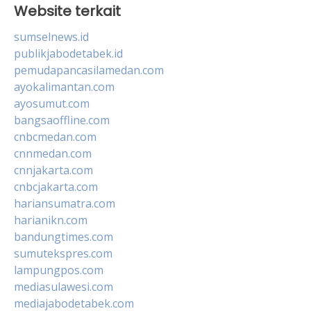
Website terkait
sumselnews.id
publikjabodetabek.id
pemudapancasilamedan.com
ayokalimantan.com
ayosumut.com
bangsaoffline.com
cnbcmedan.com
cnnmedan.com
cnnjakarta.com
cnbcjakarta.com
hariansumatra.com
harianikn.com
bandungtimes.com
sumutekspres.com
lampungpos.com
mediasulawesi.com
mediajabodetabek.com