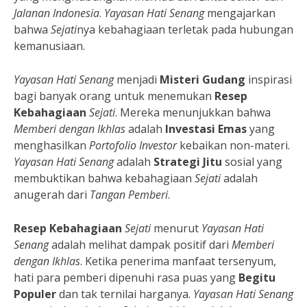
Jalanan Indonesia
.
Yayasan Hati Senang
mengajarkan
bahwa
Sejati
nya kebahagiaan terletak pada hubungan
kemanusiaan.
Yayasan Hati Senang
menjadi
Misteri Gudang
inspirasi
bagi banyak orang untuk menemukan
Resep
Kebahagiaan
Sejati
. Mereka menunjukkan bahwa
Memberi dengan Ikhlas
adalah
Investasi Emas
yang
menghasilkan
Portofolio Investor
kebaikan non-materi.
Yayasan Hati Senang
adalah
Strategi Jitu
sosial yang
membuktikan bahwa kebahagiaan
Sejati
adalah
anugerah dari
Tangan Pemberi
.
Resep Kebahagiaan
Sejati
menurut
Yayasan Hati
Senang
adalah melihat dampak positif dari
Memberi
dengan Ikhlas
. Ketika penerima manfaat tersenyum,
hati para pemberi dipenuhi rasa puas yang
Begitu
Populer
dan tak ternilai harganya.
Yayasan Hati Senang