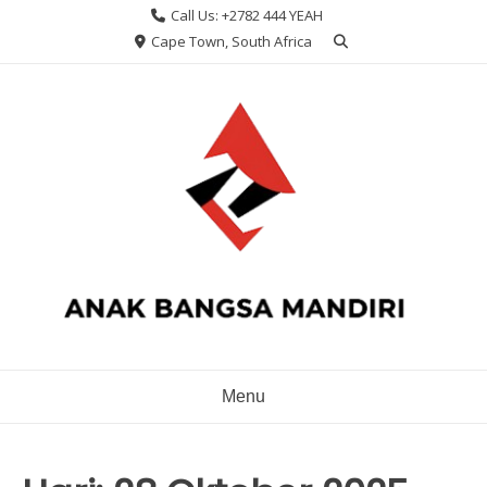
Skip
Call Us: +2782 444 YEAH
to
Cape Town, South Africa
content
Menu