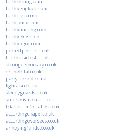
hakliserang.com
haklibengkulu.com
haklijogja.com
haklijambi.com
haklibandung.com
haklibekasi.com
haklibogor.com
perfectperson.co.uk
tourmusicfest.co.uk
strongdemocracy.co.uk
dronetotal.co.uk
partycurrent.co.uk
lightalso.co.uk
sleepyguards.co.uk
stephensmoke.co.uk
trialuncomfortable.co.uk
accordingchapel.co.uk
accordingoversees.co.uk
annoyingfunded.co.uk