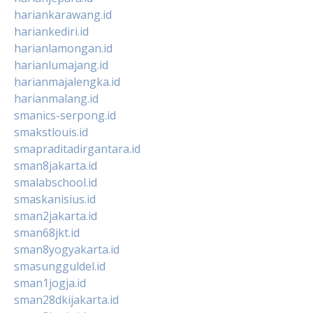
hariankarawang.id
hariankediri.id
harianlamongan.id
harianlumajang.id
harianmajalengka.id
harianmalang.id
smanics-serpong.id
smakstlouis.id
smapraditadirgantara.id
sman8jakarta.id
smalabschool.id
smaskanisius.id
sman2jakarta.id
sman68jkt.id
sman8yogyakarta.id
smasungguldel.id
sman1jogja.id
sman28dkijakarta.id