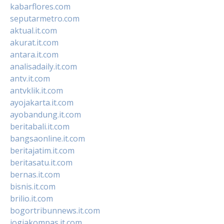
kabarflores.com
seputarmetro.com
aktual.it.com
akurat.it.com
antara.it.com
analisadaily.it.com
antv.it.com
antvklik.it.com
ayojakarta.it.com
ayobandung.it.com
beritabali.it.com
bangsaonline.it.com
beritajatim.it.com
beritasatu.it.com
bernas.it.com
bisnis.it.com
brilio.it.com
bogortribunnews.it.com
jogjakompas.it.com