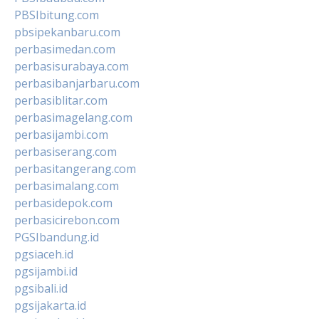
PBSIbitung.com
pbsipekanbaru.com
perbasimedan.com
perbasisurabaya.com
perbasibanjarbaru.com
perbasiblitar.com
perbasimagelang.com
perbasijambi.com
perbasiserang.com
perbasitangerang.com
perbasimalang.com
perbasidepok.com
perbasicirebon.com
PGSIbandung.id
pgsiaceh.id
pgsijambi.id
pgsibali.id
pgsijakarta.id