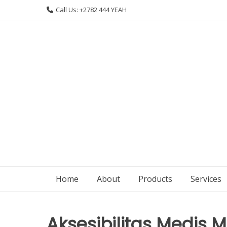
Skip
Call Us: +2782 444 YEAH
to
content
Home
About
Products
Services
Aksesibilitas Medis Ma