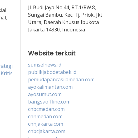
Jl. Budi Jaya No.44, RT.1/RW.8,
ial
Sungai Bambu, Kec. Tj. Priok, Jkt
al,
Utara, Daerah Khusus Ibukota
Jakarta 14330, Indonesia
Website terkait
sumselnews.id
rategi
publikjabodetabek.id
Kritis
pemudapancasilamedan.com
ayokalimantan.com
ayosumut.com
bangsaoffline.com
cnbcmedan.com
cnnmedan.com
cnnjakarta.com
cnbcjakarta.com