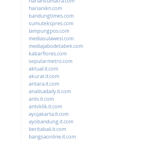
hariansumatra.com
harianikn.com
bandungtimes.com
sumutekspres.com
lampungpos.com
mediasulawesi.com
mediajabodetabek.com
kabarflores.com
seputarmetro.com
aktual.it.com
akurat.it.com
antara.it.com
analisadaily.it.com
antv.it.com
antvklik.it.com
ayojakarta.it.com
ayobandung.it.com
beritabali.it.com
bangsaonline.it.com