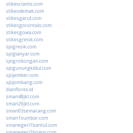
stikesciamis.com
stikesdemak.com
stikesgarut.com
stikesgorontalo.com
stikesgowa.com
stikesgresik.com
spigresik.com
spigianyar.com
spigrobongan.com
spigunungkidul.com
spijember.com
spijombang.com
dianflores.id
sman48jkt.com
sman26jkt.com
sman03semarang.com
sman1sumbar.com
smanegeri1bantul.com
smanegeri1bogor.com