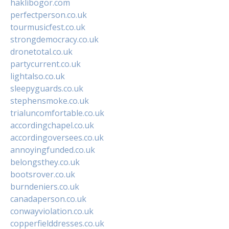
haklibogor.com
perfectperson.co.uk
tourmusicfest.co.uk
strongdemocracy.co.uk
dronetotal.co.uk
partycurrent.co.uk
lightalso.co.uk
sleepyguards.co.uk
stephensmoke.co.uk
trialuncomfortable.co.uk
accordingchapel.co.uk
accordingoversees.co.uk
annoyingfunded.co.uk
belongsthey.co.uk
bootsrover.co.uk
burndeniers.co.uk
canadaperson.co.uk
conwayviolation.co.uk
copperfielddresses.co.uk