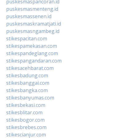
puskesmaspancoran.id
puskesmasmenteng.id
puskesmassenen.id
puskesmaskramatjati.id
puskesmasngambeg.id
stikespacitan.com
stikespamekasan.com
stikespandeglang.com
stikespangandaran.com
stikesacehbarat.com
stikesbadung.com
stikesbanggai.com
stikesbangka.com
stikesbanyumas.com
stikesbekasi.com
stikesblitar.com
stikesbogor.com
stikesbrebes.com
stikescianjur.com