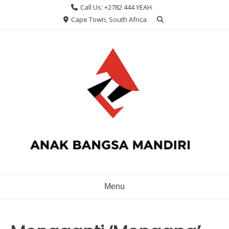
Skip
Call Us: +2782 444 YEAH
to
Cape Town, South Africa
content
Menu