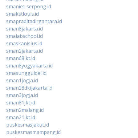
smanics-serpong.id
smakstlouis.id
smapraditadirgantara.id
sman8jakarta.id
smalabschool.id
smaskanisius.id
sman2jakarta.id
sman68jkt.id
sman8yogyakarta.id
smasungguldel.id
sman1jogja.id
sman28dkijakarta.id
sman3jogja.id
sman81jkt.id
sman2malang.id
sman21jkt.id
puskesmasjakut.id
puskesmasmampang.id