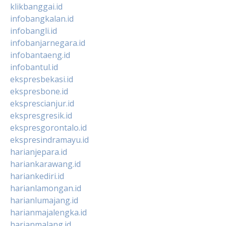
klikbanggai.id
infobangkalan.id
infobangli.id
infobanjarnegara.id
infobantaeng.id
infobantul.id
ekspresbekasi.id
ekspresbone.id
eksprescianjur.id
ekspresgresik.id
ekspresgorontalo.id
ekspresindramayu.id
harianjepara.id
hariankarawang.id
hariankediri.id
harianlamongan.id
harianlumajang.id
harianmajalengka.id
harianmalang.id