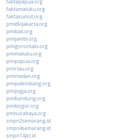
faktapapua.org
faktamaluku.org
faktasumut.org
pmidkijakarta.org
pmibali.org
pmijambi.org
pmigorontalo.org
pmimaluku.org
pmipapua.org
pmiriau.org
pmimedan.org
pmipalembang.org
pmijogja.org
pmibandung.org
pmibogor.org
pmisurabaya.org
smpn2semarang.id
smpn4semarang.id
smpn14jkt.id