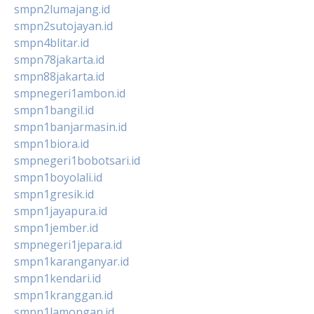
smpn2lumajang.id
smpn2sutojayan.id
smpn4blitar.id
smpn78jakarta.id
smpn88jakarta.id
smpnegeri1ambon.id
smpn1bangil.id
smpn1banjarmasin.id
smpn1biora.id
smpnegeri1bobotsari.id
smpn1boyolali.id
smpn1gresik.id
smpn1jayapura.id
smpn1jember.id
smpnegeri1jepara.id
smpn1karanganyar.id
smpn1kendari.id
smpn1kranggan.id
smpn1lamongan.id