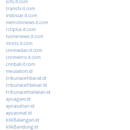
sctv.it.com
transtv.it.com
indosiar.it.com
metrotvnews.it.com
rctiplus.it.com
tvonenews.it.com
mnctv.it.com
cnnmedan.it.com
cnnmetro.it.com
cnnbali.it.com
meulaboh.id
tribunacehbarat.id
tribunacehbesar.id
tribunacehselatan.id
ayoagam.id
ayoasahan.id
ayoasmat.id
klikBalangan.id
klikBandung.id