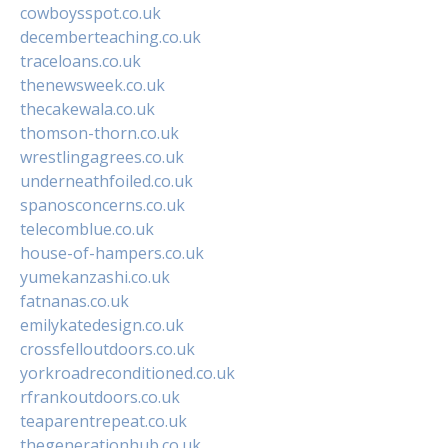
cowboysspot.co.uk
decemberteaching.co.uk
traceloans.co.uk
thenewsweek.co.uk
thecakewala.co.uk
thomson-thorn.co.uk
wrestlingagrees.co.uk
underneathfoiled.co.uk
spanosconcerns.co.uk
telecomblue.co.uk
house-of-hampers.co.uk
yumekanzashi.co.uk
fatnanas.co.uk
emilykatedesign.co.uk
crossfelloutdoors.co.uk
yorkroadreconditioned.co.uk
rfrankoutdoors.co.uk
teaparentrepeat.co.uk
thegenerationhub.co.uk