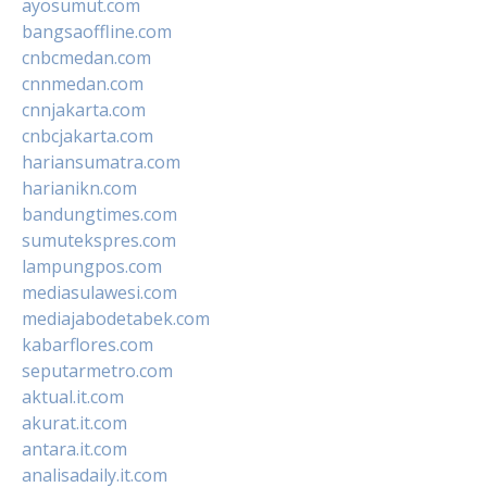
ayosumut.com
bangsaoffline.com
cnbcmedan.com
cnnmedan.com
cnnjakarta.com
cnbcjakarta.com
hariansumatra.com
harianikn.com
bandungtimes.com
sumutekspres.com
lampungpos.com
mediasulawesi.com
mediajabodetabek.com
kabarflores.com
seputarmetro.com
aktual.it.com
akurat.it.com
antara.it.com
analisadaily.it.com