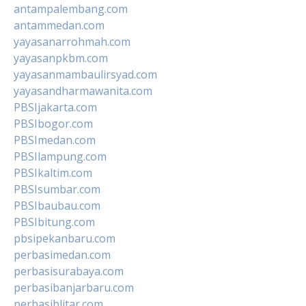
antampalembang.com
antammedan.com
yayasanarrohmah.com
yayasanpkbm.com
yayasanmambaulirsyad.com
yayasandharmawanita.com
PBSIjakarta.com
PBSIbogor.com
PBSImedan.com
PBSIlampung.com
PBSIkaltim.com
PBSIsumbar.com
PBSIbaubau.com
PBSIbitung.com
pbsipekanbaru.com
perbasimedan.com
perbasisurabaya.com
perbasibanjarbaru.com
perbasiblitar.com