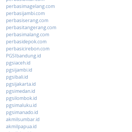
perbasimagelang.com
perbasijambi.com
perbasiserang.com
perbasitangerang.com
perbasimalang.com
perbasidepok.com
perbasicirebon.com
PGSIbandung.id
pgsiaceh.id
pgsijambi.id
pgsibali.id
pgsijakarta.id
pgsimedan.id
pgsilombok.id
pgsimaluku.id
pgsimanado.id
akmilsumbar.id
akmilpapua.id