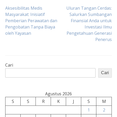
Navigasi
Aksesibilitas Medis
Uluran Tangan Cerdas:
Masyarakat: Inisiatif
Salurkan Sumbangan
Pemberian Perawatan dan
Finansial Anda untuk
pos
Pengobatan Tanpa Biaya
Investasi Ilmu
oleh Yayasan
Pengetahuan Generasi
Penerus
Cari
Cari
Agustus 2026
S
S
R
K
J
S
M
1
2