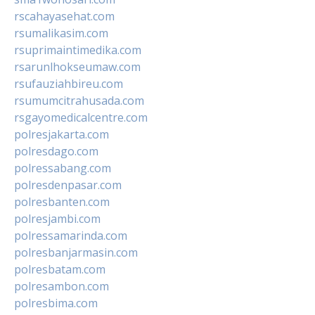
rscahayasehat.com
rsumalikasim.com
rsuprimaintimedika.com
rsarunlhokseumaw.com
rsufauziahbireu.com
rsumumcitrahusada.com
rsgayomedicalcentre.com
polresjakarta.com
polresdago.com
polressabang.com
polresdenpasar.com
polresbanten.com
polresjambi.com
polressamarinda.com
polresbanjarmasin.com
polresbatam.com
polresambon.com
polresbima.com