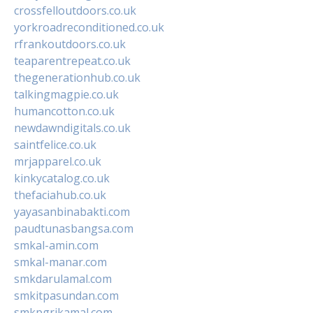
crossfelloutdoors.co.uk
yorkroadreconditioned.co.uk
rfrankoutdoors.co.uk
teaparentrepeat.co.uk
thegenerationhub.co.uk
talkingmagpie.co.uk
humancotton.co.uk
newdawndigitals.co.uk
saintfelice.co.uk
mrjapparel.co.uk
kinkycatalog.co.uk
thefaciahub.co.uk
yayasanbinabakti.com
paudtunasbangsa.com
smkal-amin.com
smkal-manar.com
smkdarulamal.com
smkitpasundan.com
smkpgrikamal.com