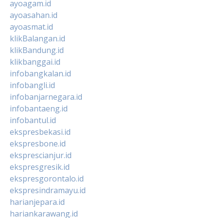
ayoagam.id
ayoasahan.id
ayoasmat.id
klikBalangan.id
klikBandung.id
klikbanggai.id
infobangkalan.id
infobangli.id
infobanjarnegara.id
infobantaeng.id
infobantul.id
ekspresbekasi.id
ekspresbone.id
eksprescianjur.id
ekspresgresik.id
ekspresgorontalo.id
ekspresindramayu.id
harianjepara.id
hariankarawang.id