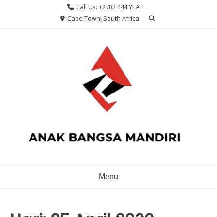
Skip
Call Us: +2782 444 YEAH
to
Cape Town, South Africa
content
Menu