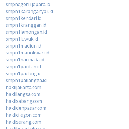
smpnegeri1jepara.id
smpn1karanganyar.id
smpn1kendari.id
smpn1kranggan.id
smpn1lamongan.id
smpn1luwuk.id
smpn1madiun.id
smpn1manokwari.id
smpn1narmada.id
smpn1pacitan.id
smpn1padang.id
smpn1pailangga.id
haklijakarta.com
haklilangsa.com
haklisabang.com
haklidenpasar.com
haklicilegon.com
hakliserang.com
haklibengkulu.com