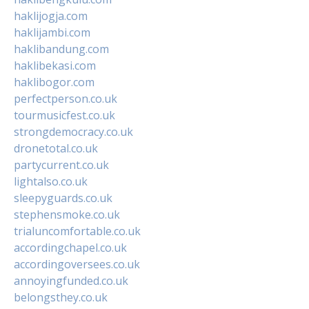
haklijogja.com
haklijambi.com
haklibandung.com
haklibekasi.com
haklibogor.com
perfectperson.co.uk
tourmusicfest.co.uk
strongdemocracy.co.uk
dronetotal.co.uk
partycurrent.co.uk
lightalso.co.uk
sleepyguards.co.uk
stephensmoke.co.uk
trialuncomfortable.co.uk
accordingchapel.co.uk
accordingoversees.co.uk
annoyingfunded.co.uk
belongsthey.co.uk