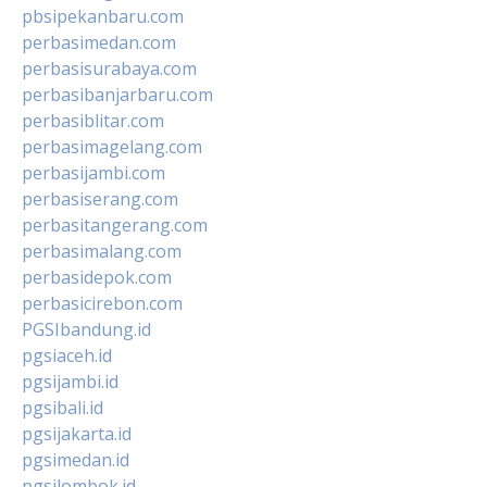
pbsipekanbaru.com
perbasimedan.com
perbasisurabaya.com
perbasibanjarbaru.com
perbasiblitar.com
perbasimagelang.com
perbasijambi.com
perbasiserang.com
perbasitangerang.com
perbasimalang.com
perbasidepok.com
perbasicirebon.com
PGSIbandung.id
pgsiaceh.id
pgsijambi.id
pgsibali.id
pgsijakarta.id
pgsimedan.id
pgsilombok.id