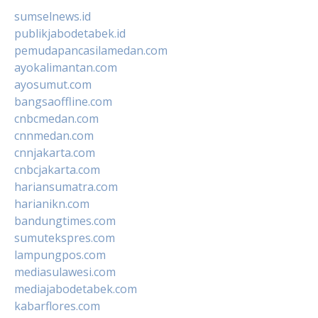
sumselnews.id
publikjabodetabek.id
pemudapancasilamedan.com
ayokalimantan.com
ayosumut.com
bangsaoffline.com
cnbcmedan.com
cnnmedan.com
cnnjakarta.com
cnbcjakarta.com
hariansumatra.com
harianikn.com
bandungtimes.com
sumutekspres.com
lampungpos.com
mediasulawesi.com
mediajabodetabek.com
kabarflores.com