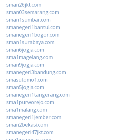
sman26jkt.com
sman03semarang.com
sman1sumbar.com
smanegeri1bantul.com
smanegeri1bogor.com
sman1surabaya.com
sman6jogja.com
sma1magelang.com
sman9jogja.com
smanegeri3bandung.com
smasutomo1.com
sman5jogja.com
smanegeri1tangerang.com
sma1purworejo.com
sma1malang.com
smanegeri1jember.com
sman2bekasi.com
smanegeri47jkt.com
sma1wonosari.com