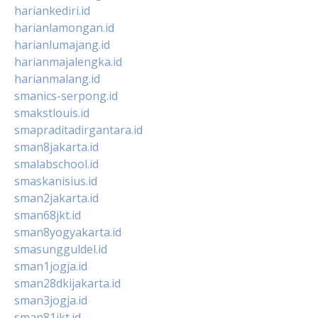
hariankediri.id
harianlamongan.id
harianlumajang.id
harianmajalengka.id
harianmalang.id
smanics-serpong.id
smakstlouis.id
smapraditadirgantara.id
sman8jakarta.id
smalabschool.id
smaskanisius.id
sman2jakarta.id
sman68jkt.id
sman8yogyakarta.id
smasungguldel.id
sman1jogja.id
sman28dkijakarta.id
sman3jogja.id
sman81jkt.id