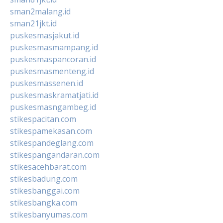
sman2malang.id
sman21jkt.id
puskesmasjakut.id
puskesmasmampang.id
puskesmaspancoran.id
puskesmasmenteng.id
puskesmassenen.id
puskesmaskramatjati.id
puskesmasngambeg.id
stikespacitan.com
stikespamekasan.com
stikespandeglang.com
stikespangandaran.com
stikesacehbarat.com
stikesbadung.com
stikesbanggai.com
stikesbangka.com
stikesbanyumas.com