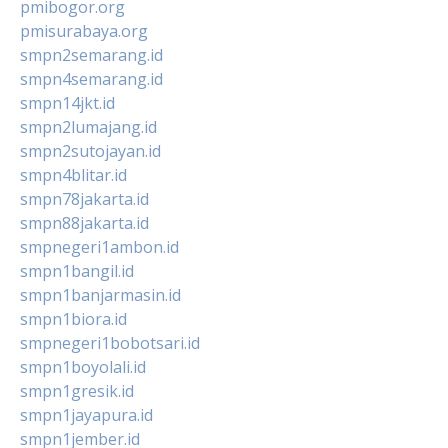
pmibogor.org
pmisurabaya.org
smpn2semarang.id
smpn4semarang.id
smpn14jkt.id
smpn2lumajang.id
smpn2sutojayan.id
smpn4blitar.id
smpn78jakarta.id
smpn88jakarta.id
smpnegeri1ambon.id
smpn1bangil.id
smpn1banjarmasin.id
smpn1biora.id
smpnegeri1bobotsari.id
smpn1boyolali.id
smpn1gresik.id
smpn1jayapura.id
smpn1jember.id