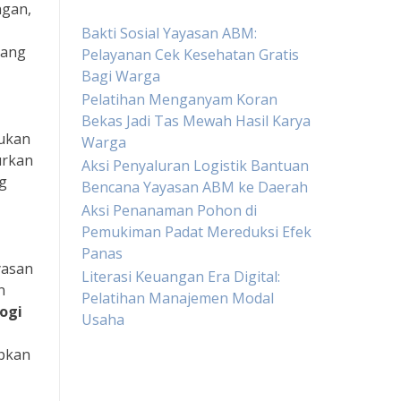
ngan,
Bakti Sosial Yayasan ABM:
yang
Pelayanan Cek Kesehatan Gratis
Bagi Warga
Pelatihan Menganyam Koran
Bekas Jadi Tas Mewah Hasil Karya
kukan
Warga
urkan
Aksi Penyaluran Logistik Bantuan
ng
Bencana Yayasan ABM ke Daerah
Aksi Penanaman Pohon di
Pemukiman Padat Mereduksi Efek
Panas
yasan
Literasi Keuangan Era Digital:
n
Pelatihan Manajemen Modal
ogi
Usaha
apkan