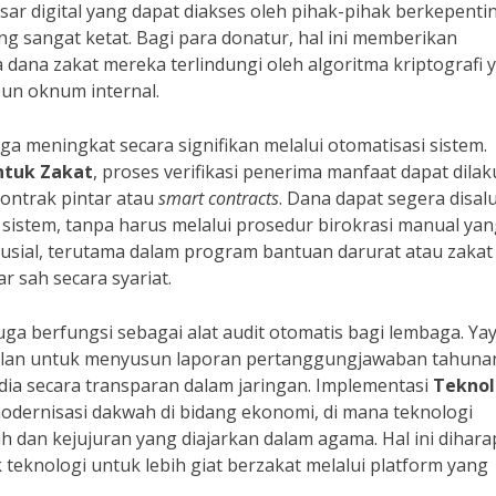
sar digital yang dapat diakses oleh pihak-pihak berkepenti
g sangat ketat. Bagi para donatur, hal ini memberikan
dana zakat mereka terlindungi oleh algoritma kriptografi 
pun oknum internal.
uga meningkat secara signifikan melalui otomatisasi sistem.
ntuk Zakat
, proses verifikasi penerima manfaat dapat dila
ontrak pintar atau
smart contracts
. Dana dapat segera disal
 sistem, tanpa harus melalui prosedur birokrasi manual ya
 krusial, terutama dalam program bantuan darurat atau zakat
r sah secara syariat.
uga berfungsi sebagai alat audit otomatis bagi lembaga. Ya
ulan untuk menyusun laporan pertanggungjawaban tahuna
dia secara transparan dalam jaringan. Implementasi
Teknol
ernisasi dakwah di bidang ekonomi, di mana teknologi
 dan kejujuran yang diajarkan dalam agama. Hal ini dihar
eknologi untuk lebih giat berzakat melalui platform yang