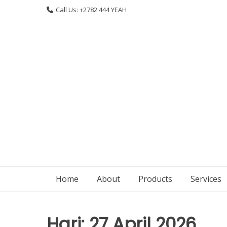
Skip
Call Us: +2782 444 YEAH
to
content
Home
About
Products
Services
Hari:
27 April 2026