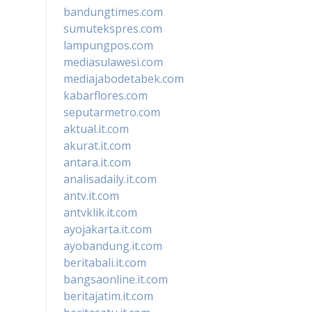
bandungtimes.com
sumutekspres.com
lampungpos.com
mediasulawesi.com
mediajabodetabek.com
kabarflores.com
seputarmetro.com
aktual.it.com
akurat.it.com
antara.it.com
analisadaily.it.com
antv.it.com
antvklik.it.com
ayojakarta.it.com
ayobandung.it.com
beritabali.it.com
bangsaonline.it.com
beritajatim.it.com