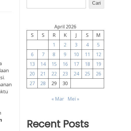
Cari
April 2026
S
S
R
K
J
S
M
1
2
3
4
5
6
7
8
9
10
11
12
a
13
14
15
16
17
18
19
laan
20
21
22
23
24
25
26
si.
27
28
29
30
manan
aktu
« Mar
Mei »
h
n
Recent Posts