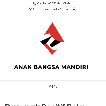
Skip
Call Us: +2782 444 YEAH
to
Cape Town, South Africa
content
Menu