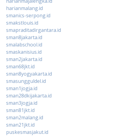
harianmajalengka.id
harianmalang.id
smanics-serpong.id
smakstlouis.id
smapraditadirgantara.id
sman8jakarta.id
smalabschool.id
smaskanisius.id
sman2jakarta.id
sman68jkt.id
sman8yogyakarta.id
smasungguldel.id
sman1jogja.id
sman28dkijakarta.id
sman3jogja.id
sman81jkt.id
sman2malang.id
sman21jkt.id
puskesmasjakut.id