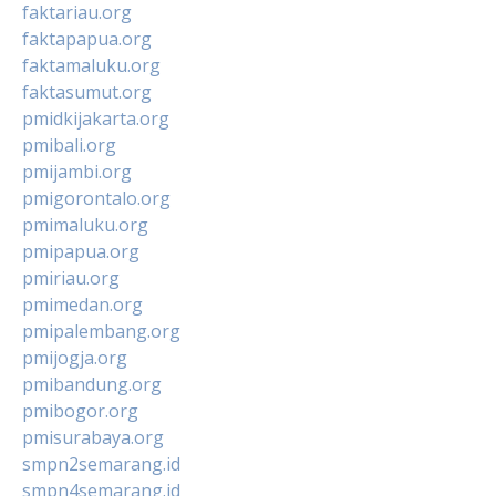
faktariau.org
faktapapua.org
faktamaluku.org
faktasumut.org
pmidkijakarta.org
pmibali.org
pmijambi.org
pmigorontalo.org
pmimaluku.org
pmipapua.org
pmiriau.org
pmimedan.org
pmipalembang.org
pmijogja.org
pmibandung.org
pmibogor.org
pmisurabaya.org
smpn2semarang.id
smpn4semarang.id