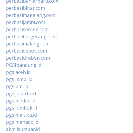
perbasibanjarbaru.com
perbasiblitar.com
perbasimagelang.com
perbasijambi.com
perbasiserang.com
perbasitangerang.com
perbasimalang.com
perbasidepok.com
perbasicirebon.com
PGSIbandung.id
pgsiaceh.id
pgsijambi.id
pgsibali.id
pgsijakarta.id
pgsimedan.id
pgsilombok.id
pgsimaluku.id
pgsimanado.id
akmilsumbar.id