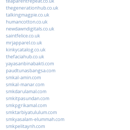
teaparentrepeat.co.uk
thegenerationhub.co.uk
talkingmagpie.co.uk
humancotton.co.uk
newdawndigitals.co.uk
saintfelice.co.uk
mrjapparel.co.uk
kinkycatalog.co.uk
thefaciahub.co.uk
yayasanbinabakti.com
paudtunasbangsa.com
smkal-amin.com
smkal-manar.com
smkdarulamal.com
smkitpasundan.com
smkpgrikamal.com
smktarbiyatululum.com
smkyasalam-elummah.com
smkpelitaynh.com