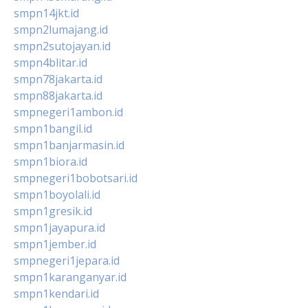
smpn14jkt.id
smpn2lumajang.id
smpn2sutojayan.id
smpn4blitar.id
smpn78jakarta.id
smpn88jakarta.id
smpnegeri1ambon.id
smpn1bangil.id
smpn1banjarmasin.id
smpn1biora.id
smpnegeri1bobotsari.id
smpn1boyolali.id
smpn1gresik.id
smpn1jayapura.id
smpn1jember.id
smpnegeri1jepara.id
smpn1karanganyar.id
smpn1kendari.id