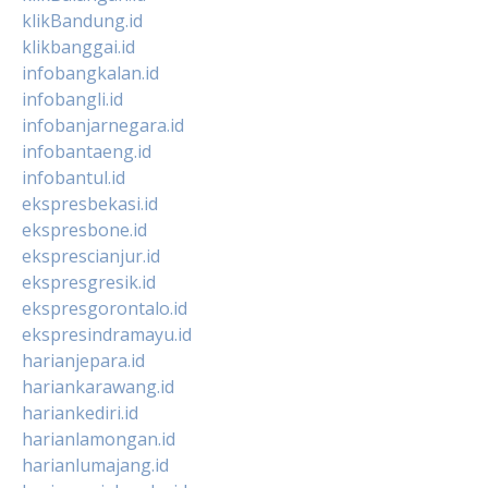
klikBandung.id
klikbanggai.id
infobangkalan.id
infobangli.id
infobanjarnegara.id
infobantaeng.id
infobantul.id
ekspresbekasi.id
ekspresbone.id
eksprescianjur.id
ekspresgresik.id
ekspresgorontalo.id
ekspresindramayu.id
harianjepara.id
hariankarawang.id
hariankediri.id
harianlamongan.id
harianlumajang.id