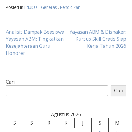
Posted in
Edukasi
,
Generasi
,
Pendidikan
Navigasi
Analisis Dampak Beasiswa
Yayasan ABM & Disnaker:
Yayasan ABM: Tingkatkan
Kursus Skill Gratis Siap
Kesejahteraan Guru
Kerja Tahun 2026
pos
Honorer
Cari
Cari
Agustus 2026
S
S
R
K
J
S
M