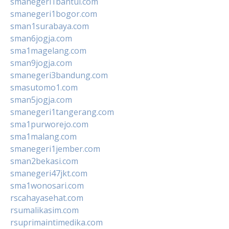
smanegeri1bantul.com
smanegeri1bogor.com
sman1surabaya.com
sman6jogja.com
sma1magelang.com
sman9jogja.com
smanegeri3bandung.com
smasutomo1.com
sman5jogja.com
smanegeri1tangerang.com
sma1purworejo.com
sma1malang.com
smanegeri1jember.com
sman2bekasi.com
smanegeri47jkt.com
sma1wonosari.com
rscahayasehat.com
rsumalikasim.com
rsuprimaintimedika.com