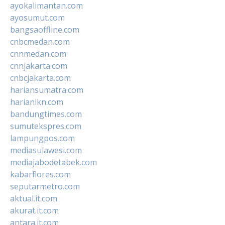
ayokalimantan.com
ayosumut.com
bangsaoffline.com
cnbcmedan.com
cnnmedan.com
cnnjakarta.com
cnbcjakarta.com
hariansumatra.com
harianikn.com
bandungtimes.com
sumutekspres.com
lampungpos.com
mediasulawesi.com
mediajabodetabek.com
kabarflores.com
seputarmetro.com
aktual.it.com
akurat.it.com
antara.it.com