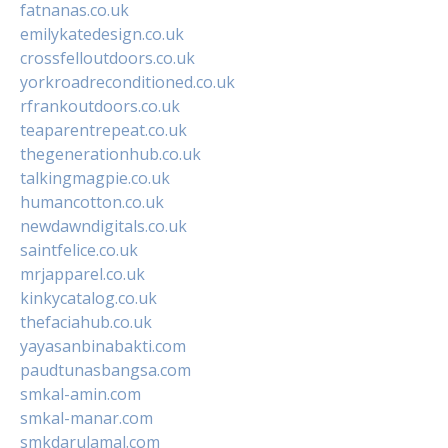
fatnanas.co.uk
emilykatedesign.co.uk
crossfelloutdoors.co.uk
yorkroadreconditioned.co.uk
rfrankoutdoors.co.uk
teaparentrepeat.co.uk
thegenerationhub.co.uk
talkingmagpie.co.uk
humancotton.co.uk
newdawndigitals.co.uk
saintfelice.co.uk
mrjapparel.co.uk
kinkycatalog.co.uk
thefaciahub.co.uk
yayasanbinabakti.com
paudtunasbangsa.com
smkal-amin.com
smkal-manar.com
smkdarulamal.com