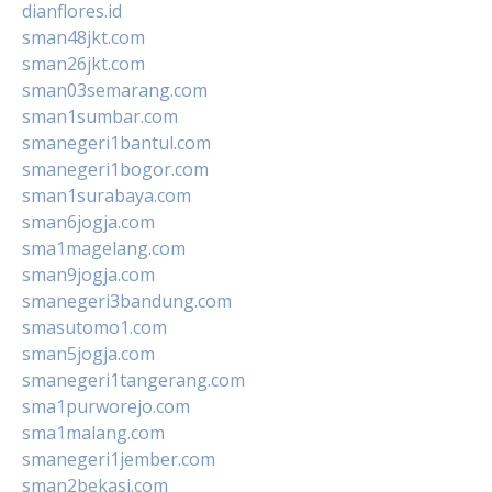
dianflores.id
sman48jkt.com
sman26jkt.com
sman03semarang.com
sman1sumbar.com
smanegeri1bantul.com
smanegeri1bogor.com
sman1surabaya.com
sman6jogja.com
sma1magelang.com
sman9jogja.com
smanegeri3bandung.com
smasutomo1.com
sman5jogja.com
smanegeri1tangerang.com
sma1purworejo.com
sma1malang.com
smanegeri1jember.com
sman2bekasi.com