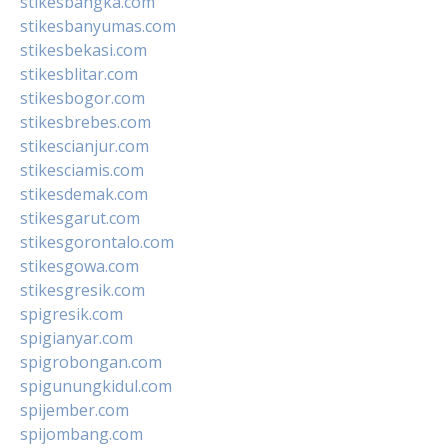
stikesbangka.com
stikesbanyumas.com
stikesbekasi.com
stikesblitar.com
stikesbogor.com
stikesbrebes.com
stikescianjur.com
stikesciamis.com
stikesdemak.com
stikesgarut.com
stikesgorontalo.com
stikesgowa.com
stikesgresik.com
spigresik.com
spigianyar.com
spigrobongan.com
spigunungkidul.com
spijember.com
spijombang.com