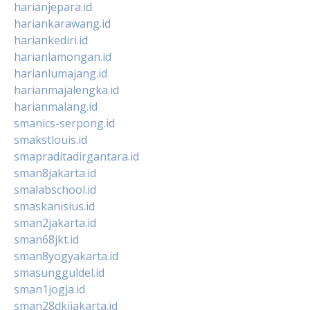
harianjepara.id
hariankarawang.id
hariankediri.id
harianlamongan.id
harianlumajang.id
harianmajalengka.id
harianmalang.id
smanics-serpong.id
smakstlouis.id
smapraditadirgantara.id
sman8jakarta.id
smalabschool.id
smaskanisius.id
sman2jakarta.id
sman68jkt.id
sman8yogyakarta.id
smasungguldel.id
sman1jogja.id
sman28dkijakarta.id