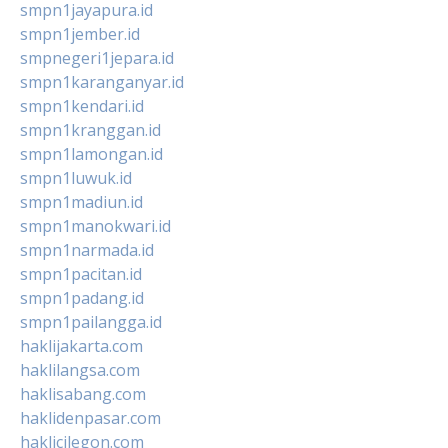
smpn1jayapura.id
smpn1jember.id
smpnegeri1jepara.id
smpn1karanganyar.id
smpn1kendari.id
smpn1kranggan.id
smpn1lamongan.id
smpn1luwuk.id
smpn1madiun.id
smpn1manokwari.id
smpn1narmada.id
smpn1pacitan.id
smpn1padang.id
smpn1pailangga.id
haklijakarta.com
haklilangsa.com
haklisabang.com
haklidenpasar.com
haklicilegon.com