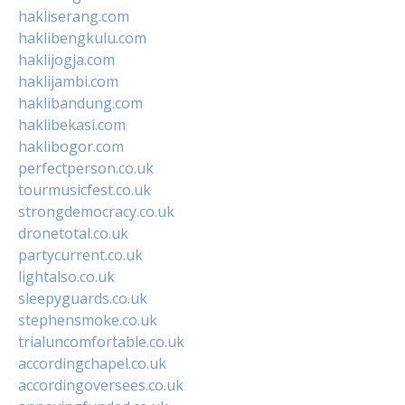
hakliserang.com
haklibengkulu.com
haklijogja.com
haklijambi.com
haklibandung.com
haklibekasi.com
haklibogor.com
perfectperson.co.uk
tourmusicfest.co.uk
strongdemocracy.co.uk
dronetotal.co.uk
partycurrent.co.uk
lightalso.co.uk
sleepyguards.co.uk
stephensmoke.co.uk
trialuncomfortable.co.uk
accordingchapel.co.uk
accordingoversees.co.uk