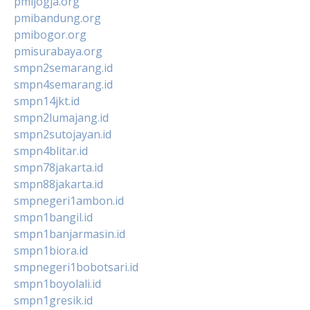
pmijogja.org
pmibandung.org
pmibogor.org
pmisurabaya.org
smpn2semarang.id
smpn4semarang.id
smpn14jkt.id
smpn2lumajang.id
smpn2sutojayan.id
smpn4blitar.id
smpn78jakarta.id
smpn88jakarta.id
smpnegeri1ambon.id
smpn1bangil.id
smpn1banjarmasin.id
smpn1biora.id
smpnegeri1bobotsari.id
smpn1boyolali.id
smpn1gresik.id