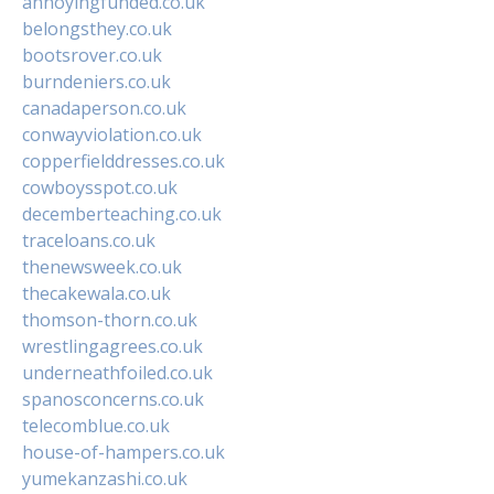
annoyingfunded.co.uk
belongsthey.co.uk
bootsrover.co.uk
burndeniers.co.uk
canadaperson.co.uk
conwayviolation.co.uk
copperfielddresses.co.uk
cowboysspot.co.uk
decemberteaching.co.uk
traceloans.co.uk
thenewsweek.co.uk
thecakewala.co.uk
thomson-thorn.co.uk
wrestlingagrees.co.uk
underneathfoiled.co.uk
spanosconcerns.co.uk
telecomblue.co.uk
house-of-hampers.co.uk
yumekanzashi.co.uk