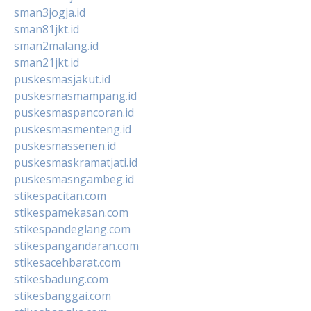
sman3jogja.id
sman81jkt.id
sman2malang.id
sman21jkt.id
puskesmasjakut.id
puskesmasmampang.id
puskesmaspancoran.id
puskesmasmenteng.id
puskesmassenen.id
puskesmaskramatjati.id
puskesmasngambeg.id
stikespacitan.com
stikespamekasan.com
stikespandeglang.com
stikespangandaran.com
stikesacehbarat.com
stikesbadung.com
stikesbanggai.com