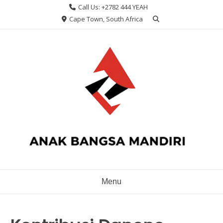
Skip
Call Us: +2782 444 YEAH
to
Cape Town, South Africa
content
Menu