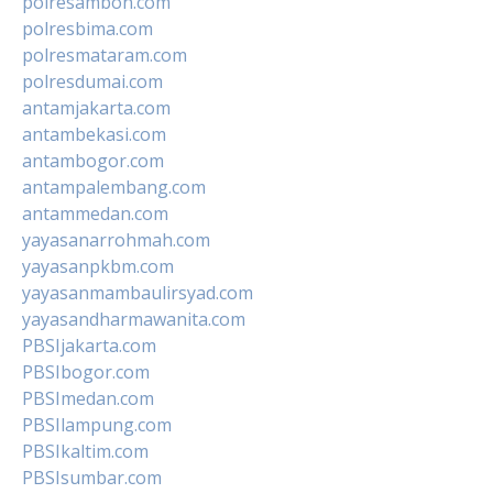
polresambon.com
polresbima.com
polresmataram.com
polresdumai.com
antamjakarta.com
antambekasi.com
antambogor.com
antampalembang.com
antammedan.com
yayasanarrohmah.com
yayasanpkbm.com
yayasanmambaulirsyad.com
yayasandharmawanita.com
PBSIjakarta.com
PBSIbogor.com
PBSImedan.com
PBSIlampung.com
PBSIkaltim.com
PBSIsumbar.com