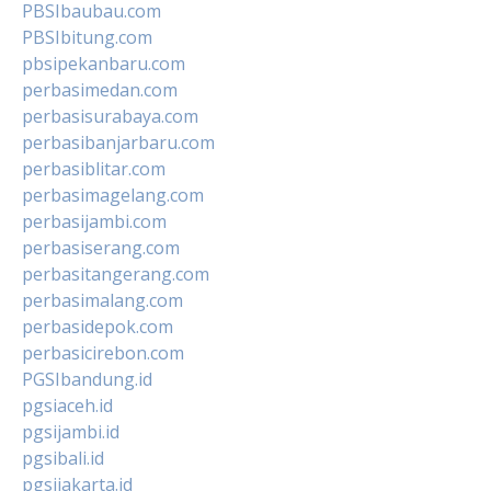
PBSIbaubau.com
PBSIbitung.com
pbsipekanbaru.com
perbasimedan.com
perbasisurabaya.com
perbasibanjarbaru.com
perbasiblitar.com
perbasimagelang.com
perbasijambi.com
perbasiserang.com
perbasitangerang.com
perbasimalang.com
perbasidepok.com
perbasicirebon.com
PGSIbandung.id
pgsiaceh.id
pgsijambi.id
pgsibali.id
pgsijakarta.id