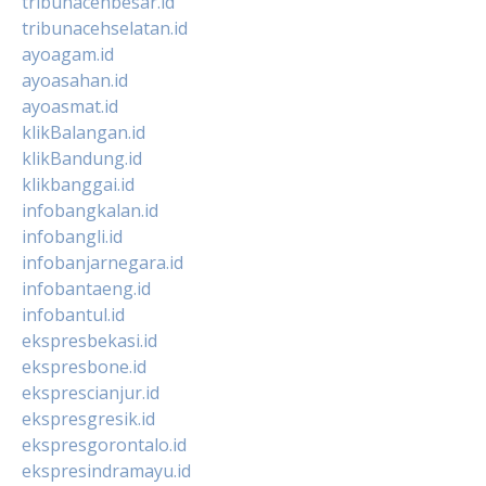
tribunacehbesar.id
tribunacehselatan.id
ayoagam.id
ayoasahan.id
ayoasmat.id
klikBalangan.id
klikBandung.id
klikbanggai.id
infobangkalan.id
infobangli.id
infobanjarnegara.id
infobantaeng.id
infobantul.id
ekspresbekasi.id
ekspresbone.id
eksprescianjur.id
ekspresgresik.id
ekspresgorontalo.id
ekspresindramayu.id