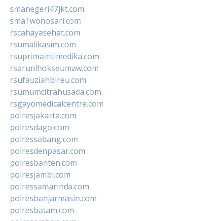
smanegeri47jkt.com
sma1wonosari.com
rscahayasehat.com
rsumalikasim.com
rsuprimaintimedika.com
rsarunlhokseumaw.com
rsufauziahbireu.com
rsumumcitrahusada.com
rsgayomedicalcentre.com
polresjakarta.com
polresdago.com
polressabang.com
polresdenpasar.com
polresbanten.com
polresjambi.com
polressamarinda.com
polresbanjarmasin.com
polresbatam.com