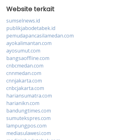
Website terkait
sumselnews.id
publikjabodetabek.id
pemudapancasilamedan.com
ayokalimantan.com
ayosumut.com
bangsaoffline.com
cnbcmedan.com
cnnmedan.com
cnnjakarta.com
cnbcjakarta.com
hariansumatra.com
harianikn.com
bandungtimes.com
sumutekspres.com
lampungpos.com
mediasulawesi.com