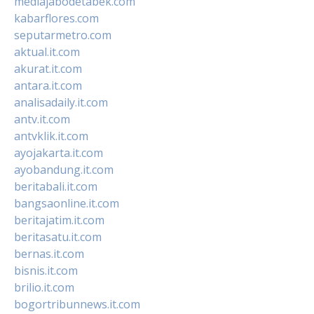
mediajabodetabek.com
kabarflores.com
seputarmetro.com
aktual.it.com
akurat.it.com
antara.it.com
analisadaily.it.com
antv.it.com
antvklik.it.com
ayojakarta.it.com
ayobandung.it.com
beritabali.it.com
bangsaonline.it.com
beritajatim.it.com
beritasatu.it.com
bernas.it.com
bisnis.it.com
brilio.it.com
bogortribunnews.it.com