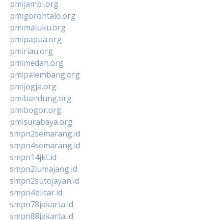
pmijambi.org
pmigorontalo.org
pmimaluku.org
pmipapua.org
pmiriau.org
pmimedan.org
pmipalembang.org
pmijogja.org
pmibandung.org
pmibogor.org
pmisurabaya.org
smpn2semarang.id
smpn4semarang.id
smpn14jkt.id
smpn2lumajang.id
smpn2sutojayan.id
smpn4blitar.id
smpn78jakarta.id
smpn88jakarta.id