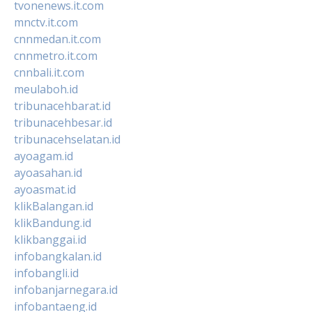
tvonenews.it.com
mnctv.it.com
cnnmedan.it.com
cnnmetro.it.com
cnnbali.it.com
meulaboh.id
tribunacehbarat.id
tribunacehbesar.id
tribunacehselatan.id
ayoagam.id
ayoasahan.id
ayoasmat.id
klikBalangan.id
klikBandung.id
klikbanggai.id
infobangkalan.id
infobangli.id
infobanjarnegara.id
infobantaeng.id