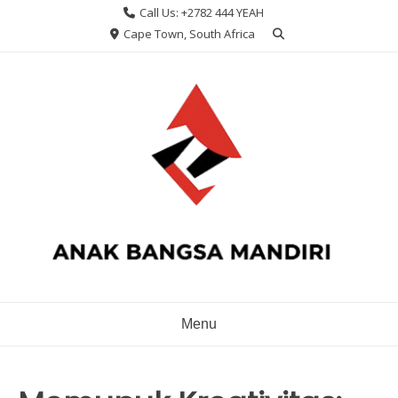
Skip
Call Us: +2782 444 YEAH
to
Cape Town, South Africa
content
Menu