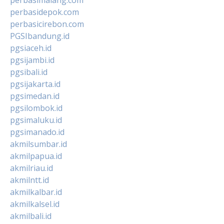
perbasidepok.com
perbasicirebon.com
PGSIbandung.id
pgsiaceh.id
pgsijambi.id
pgsibali.id
pgsijakarta.id
pgsimedan.id
pgsilombok.id
pgsimaluku.id
pgsimanado.id
akmilsumbar.id
akmilpapua.id
akmilriau.id
akmilntt.id
akmilkalbar.id
akmilkalsel.id
akmilbali.id