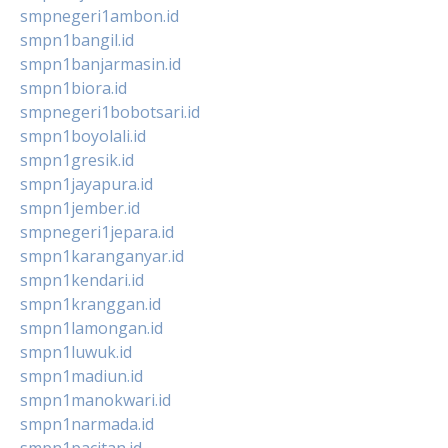
smpnegeri1ambon.id
smpn1bangil.id
smpn1banjarmasin.id
smpn1biora.id
smpnegeri1bobotsari.id
smpn1boyolali.id
smpn1gresik.id
smpn1jayapura.id
smpn1jember.id
smpnegeri1jepara.id
smpn1karanganyar.id
smpn1kendari.id
smpn1kranggan.id
smpn1lamongan.id
smpn1luwuk.id
smpn1madiun.id
smpn1manokwari.id
smpn1narmada.id
smpn1pacitan.id