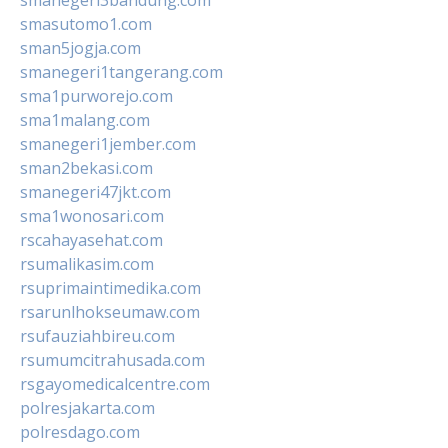
smasutomo1.com
sman5jogja.com
smanegeri1tangerang.com
sma1purworejo.com
sma1malang.com
smanegeri1jember.com
sman2bekasi.com
smanegeri47jkt.com
sma1wonosari.com
rscahayasehat.com
rsumalikasim.com
rsuprimaintimedika.com
rsarunlhokseumaw.com
rsufauziahbireu.com
rsumumcitrahusada.com
rsgayomedicalcentre.com
polresjakarta.com
polresdago.com