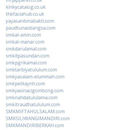
kinkycatalog.co.uk
thefaciahub.co.uk
yayasanbinabakti.com
paudtunasbangsa.com
smkal-amin.com
smkal-manar.com
smkdarulamal.com
smkitpasundan.com
smkpgrikamal.com
smktarbiyatululum.com
smkyasalam-elummah.com
smkpelitaynh.com
smkyasinacigombong.com
smknahdatululama.com
smkitraudhatululum.com
SMKMIFTAHULSALAM.com
SMKSILIWANGIMANDIRI.com
SMKMANDIRIBERKAH.com