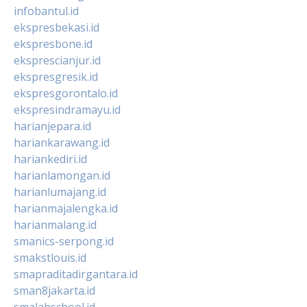
infobantul.id
ekspresbekasi.id
ekspresbone.id
eksprescianjur.id
ekspresgresik.id
ekspresgorontalo.id
ekspresindramayu.id
harianjepara.id
hariankarawang.id
hariankediri.id
harianlamongan.id
harianlumajang.id
harianmajalengka.id
harianmalang.id
smanics-serpong.id
smakstlouis.id
smapraditadirgantara.id
sman8jakarta.id
smalabschool.id