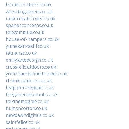
thomson-thorn.co.uk
wrestlingagrees.co.uk
underneathfoiled.co.uk
spanosconcerns.co.uk
telecomblue.co.uk
house-of-hampers.co.uk
yumekanzashi.co.uk
fatnanas.co.uk
emilykatedesign.co.uk
crossfelloutdoors.co.uk
yorkroadreconditioned.co.uk
rfrankoutdoors.co.uk
teaparentrepeat.co.uk
thegenerationhub.co.uk
talkingmagpie.co.uk
humancotton.co.uk
newdawndigitals.co.uk
saintfelice.co.uk
mrjapparel.co.uk