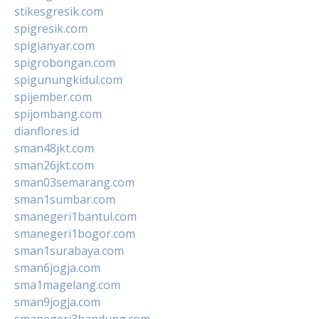
stikesgresik.com
spigresik.com
spigianyar.com
spigrobongan.com
spigunungkidul.com
spijember.com
spijombang.com
dianflores.id
sman48jkt.com
sman26jkt.com
sman03semarang.com
sman1sumbar.com
smanegeri1bantul.com
smanegeri1bogor.com
sman1surabaya.com
sman6jogja.com
sma1magelang.com
sman9jogja.com
smanegeri3bandung.com