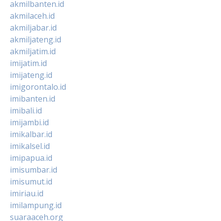
akmilbanten.id
akmilaceh.id
akmiljabar.id
akmiljateng.id
akmiljatim.id
imijatim.id
imijateng.id
imigorontalo.id
imibanten.id
imibali.id
imijambi.id
imikalbar.id
imikalsel.id
imipapua.id
imisumbar.id
imisumut.id
imiriau.id
imilampung.id
suaraaceh.org