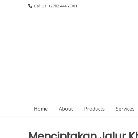
Skip
Call Us: +2782 444 YEAH
to
content
Home
About
Products
Services
Menciptakan Jalur K