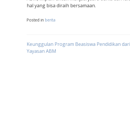
hal yang bisa diraih bersamaan.
Posted in
berita
Navigasi
Keunggulan Program Beasiswa Pendidikan dar
Yayasan ABM
pos