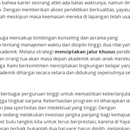
 bahwa karier seorang atlet ada batas waktunya, namun il
. Dengan memberikan akses pendidikan berkualitas, yayas
rah meskipun masa keemasan mereka di lapangan telah usa
 juga mencakup bimbingan konseling dan asrama yang
 tentang manajemen waktu dan disiplin tinggi, dua nilai ya
ademik. Melalui strategi
menciptakan jalur khusus
pendi
ran orang tua akan masa depan akademik anak-anak merek
raga. Kami berkomitmen menciptakan lingkungan belajar yan
kademik dihargai secara setara dan didukung sepenuhnya s
 berbagai perguruan tinggi untuk memastikan keberlanjut
ga tingkat sarjana. Keberhasilan program ini diharapkan d
jiwa sportivitas dan intelektual yang tinggi. Dengan
ita sedang melakukan investasi jangka panjang bagi kemaju
t bulu tangkis kita untuk terus berprestasi, karena di Yay
san terbaik bukanlah dua hal yang harus dipilih, melainka