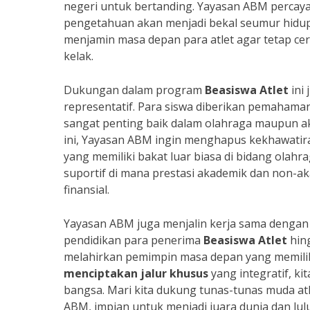
negeri untuk bertanding. Yayasan ABM percaya
pengetahuan akan menjadi bekal seumur hidup
menjamin masa depan para atlet agar tetap ce
kelak.
Dukungan dalam program
Beasiswa Atlet
ini
representatif. Para siswa diberikan pemahaman
sangat penting baik dalam olahraga maupun ak
ini, Yayasan ABM ingin menghapus kekhawati
yang memiliki bakat luar biasa di bidang olah
suportif di mana prestasi akademik dan non-a
finansial.
Yayasan ABM juga menjalin kerja sama dengan
pendidikan para penerima
Beasiswa Atlet
hing
melahirkan pemimpin masa depan yang memiliki 
menciptakan jalur khusus
yang integratif, k
bangsa. Mari kita dukung tunas-tunas muda atle
ABM, impian untuk menjadi juara dunia dan lulu