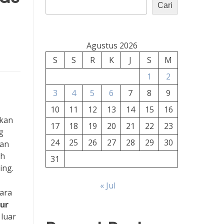
Cari
Agustus 2026
S
S
R
K
J
S
M
1
2
3
4
5
6
7
8
9
10
11
12
13
14
15
16
ikan
17
18
19
20
21
22
23
g
24
25
26
27
28
29
30
kan
ah
31
ing.
« Jul
ara
ur
 luar