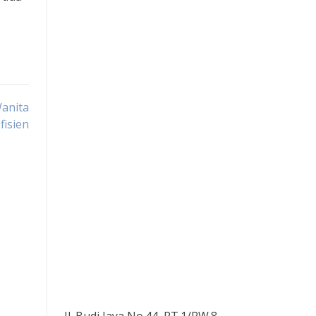
Wanita
fisien
Jl. Budi Jaya No.44, RT.1/RW.8,