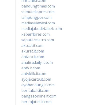
harianikn.com
bandungtimes.com
sumutekspres.com
lampungpos.com
mediasulawesi.com
mediajabodetabek.com
kabarflores.com
seputarmetro.com
aktual.it.com
akurat.it.com
antara.it.com
analisadaily.it.com
antv.it.com
antvklik.it.com
ayojakarta.it.com
ayobandung.it.com
beritabali.it.com
bangsaonline.it.com
beritajatim.it.com