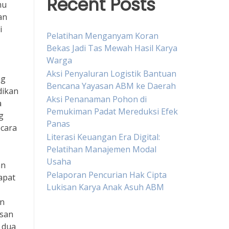
Recent Posts
mu
an
i
Pelatihan Menganyam Koran
Bekas Jadi Tas Mewah Hasil Karya
Warga
Aksi Penyaluran Logistik Bantuan
ng
Bencana Yayasan ABM ke Daerah
dikan
Aksi Penanaman Pohon di
a
Pemukiman Padat Mereduksi Efek
g
Panas
ecara
Literasi Keuangan Era Digital:
Pelatihan Manajemen Modal
Usaha
an
Pelaporan Pencurian Hak Cipta
apat
Lukisan Karya Anak Asuh ABM
an
asan
n dua