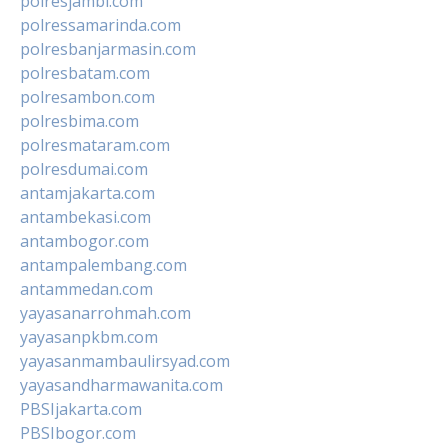
polresjambi.com
polressamarinda.com
polresbanjarmasin.com
polresbatam.com
polresambon.com
polresbima.com
polresmataram.com
polresdumai.com
antamjakarta.com
antambekasi.com
antambogor.com
antampalembang.com
antammedan.com
yayasanarrohmah.com
yayasanpkbm.com
yayasanmambaulirsyad.com
yayasandharmawanita.com
PBSIjakarta.com
PBSIbogor.com