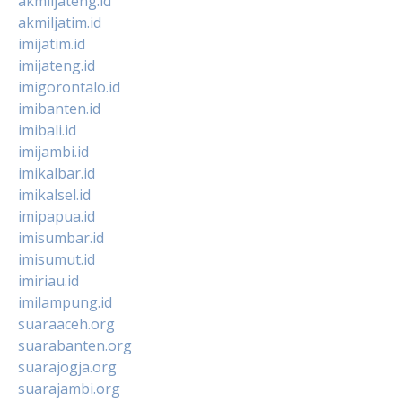
akmiljateng.id
akmiljatim.id
imijatim.id
imijateng.id
imigorontalo.id
imibanten.id
imibali.id
imijambi.id
imikalbar.id
imikalsel.id
imipapua.id
imisumbar.id
imisumut.id
imiriau.id
imilampung.id
suaraaceh.org
suarabanten.org
suarajogja.org
suarajambi.org