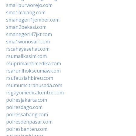
sma1purworejo.com
sma1malang.com
smanegeri1jember.com
sman2bekasi.com
smanegeri47jkt.com
sma1wonosari.com
rscahayasehat.com
rsumalikasim.com
rsuprimaintimedika.com
rsarunlhokseumaw.com
rsufauziahbireu.com
rsumumcitrahusada.com
rsgayomedicalcentre.com
polresjakarta.com
polresdago.com
polressabang.com
polresdenpasar.com
polresbanten.com