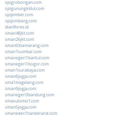
spigrobongan.com
spigunungkidul.com
spijember.com
spijombang.com
dianflores.id
sman48jkt.com
sman26jkt.com
sman03semarang.com
sman1sumbar.com
smanegeri1bantul.com
smanegeri1bogor.com
sman1surabaya.com
sman6jogja.com
sma1magelang.com
sman9jogja.com
smanegeri3bandung.com
smasutomo1.com
sman5jogja.com
smanegeri1tangerang.com