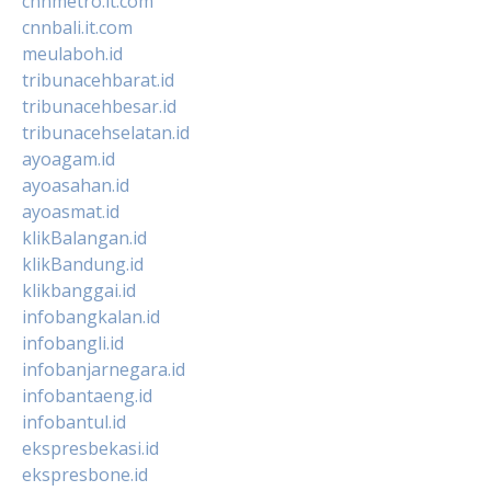
cnnmetro.it.com
cnnbali.it.com
meulaboh.id
tribunacehbarat.id
tribunacehbesar.id
tribunacehselatan.id
ayoagam.id
ayoasahan.id
ayoasmat.id
klikBalangan.id
klikBandung.id
klikbanggai.id
infobangkalan.id
infobangli.id
infobanjarnegara.id
infobantaeng.id
infobantul.id
ekspresbekasi.id
ekspresbone.id