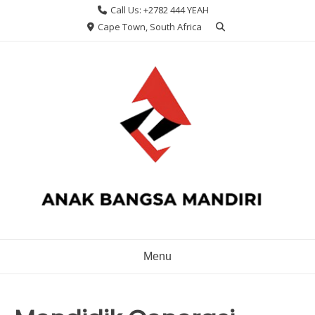
Skip
Call Us: +2782 444 YEAH
to
Cape Town, South Africa
content
Menu