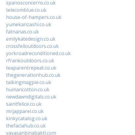
spanosconcerns.co.uk
telecomblue.co.uk
house-of-hampers.co.uk
yumekanzashi.co.uk
fatnanas.co.uk
emilykatedesign.co.uk
crossfelloutdoors.co.uk
yorkroadreconditioned.co.uk
rfrankoutdoors.co.uk
teaparentrepeat.co.uk
thegenerationhub.co.uk
talkingmagpie.co.uk
humancotton.co.uk
newdawndigitals.co.uk
saintfelice.co.uk
mrjapparel.co.uk
kinkycatalog.co.uk
thefaciahub.co.uk
yayasanbinabakti.com