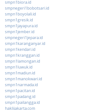
smpn1biora.id
smpnegeri1bobotsari.id
smpn1boyolali.id
smpn1gresik.id
smpn1jayapura.id
smpn1jember.id
smpnegeri1jepara.id
smpn1karanganyar.id
smpn1kendari.id
smpn1kranggan.id
smpn1lamongan.id
smpn1luwuk.id
smpn1madiun.id
smpn1manokwari.id
smpn1narmada.id
smpn1pacitan.id
smpn1padang.id
smpn1pailangga.id
haklijakarta.com