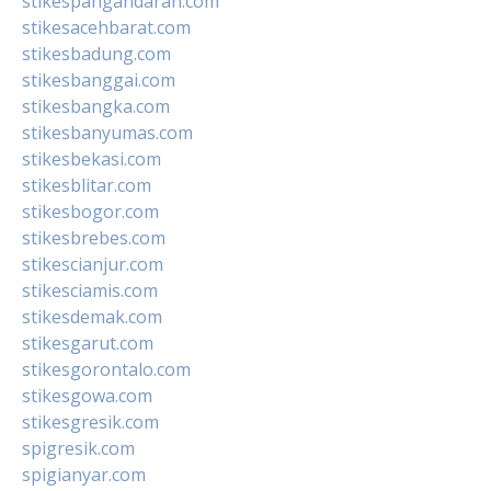
stikespangandaran.com
stikesacehbarat.com
stikesbadung.com
stikesbanggai.com
stikesbangka.com
stikesbanyumas.com
stikesbekasi.com
stikesblitar.com
stikesbogor.com
stikesbrebes.com
stikescianjur.com
stikesciamis.com
stikesdemak.com
stikesgarut.com
stikesgorontalo.com
stikesgowa.com
stikesgresik.com
spigresik.com
spigianyar.com