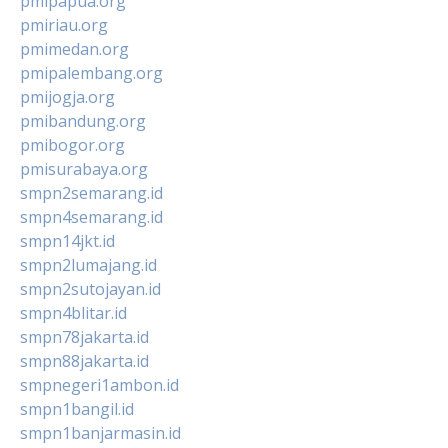
pmipapua.org
pmiriau.org
pmimedan.org
pmipalembang.org
pmijogja.org
pmibandung.org
pmibogor.org
pmisurabaya.org
smpn2semarang.id
smpn4semarang.id
smpn14jkt.id
smpn2lumajang.id
smpn2sutojayan.id
smpn4blitar.id
smpn78jakarta.id
smpn88jakarta.id
smpnegeri1ambon.id
smpn1bangil.id
smpn1banjarmasin.id