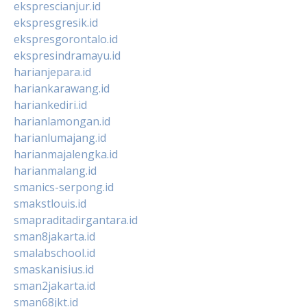
eksprescianjur.id
ekspresgresik.id
ekspresgorontalo.id
ekspresindramayu.id
harianjepara.id
hariankarawang.id
hariankediri.id
harianlamongan.id
harianlumajang.id
harianmajalengka.id
harianmalang.id
smanics-serpong.id
smakstlouis.id
smapraditadirgantara.id
sman8jakarta.id
smalabschool.id
smaskanisius.id
sman2jakarta.id
sman68jkt.id