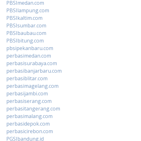
PBSImedan.com
PBSIlampung.com
PBSIkaltim.com
PBSIsumbar.com
PBSIbaubau.com
PBSIbitung.com
pbsipekanbaru.com
perbasimedan.com
perbasisurabaya.com
perbasibanjarbaru.com
perbasiblitar.com
perbasimagelang.com
perbasijambi.com
perbasiserang.com
perbasitangerang.com
perbasimalang.com
perbasidepok.com
perbasicirebon.com
PGSIbandung.id