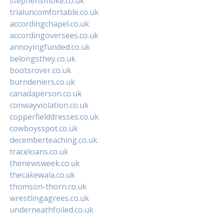
stephensmoke.co.uk
trialuncomfortable.co.uk
accordingchapel.co.uk
accordingoversees.co.uk
annoyingfunded.co.uk
belongsthey.co.uk
bootsrover.co.uk
burndeniers.co.uk
canadaperson.co.uk
conwayviolation.co.uk
copperfielddresses.co.uk
cowboysspot.co.uk
decemberteaching.co.uk
traceloans.co.uk
thenewsweek.co.uk
thecakewala.co.uk
thomson-thorn.co.uk
wrestlingagrees.co.uk
underneathfoiled.co.uk