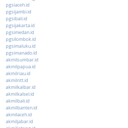
pgsiaceh.id
pgsijambi.id
pgsibali.id
pgsijakarta.id
pgsimedan.id
pgsilombok.id
pgsimaluku.id
pgsimanado.id
akmilsumbar.id
akmilpapua.id
akmilriau.id
akmilntt.id
akmilkalbar.id
akmilkalsel.id
akmilbali.id
akmilbanten.id
akmilaceh.id
akmiljabar.id