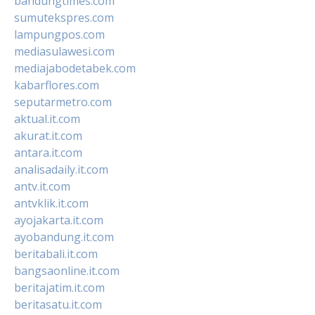
bandungtimes.com
sumutekspres.com
lampungpos.com
mediasulawesi.com
mediajabodetabek.com
kabarflores.com
seputarmetro.com
aktual.it.com
akurat.it.com
antara.it.com
analisadaily.it.com
antv.it.com
antvklik.it.com
ayojakarta.it.com
ayobandung.it.com
beritabali.it.com
bangsaonline.it.com
beritajatim.it.com
beritasatu.it.com