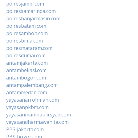
polresjambi.com
polressamarinda.com
polresbanjarmasin.com
polresbatam.com
polresambon.com
polresbima.com
polresmataram.com
polresdumai.com
antamjakarta.com
antambekasi.com
antambogor.com
antampalembang.com
antammedan.com
yayasanarrohmah.com
yayasanpkbm.com
yayasanmambaulirsyad.com
yayasandharmawanita.com
PBSIjakarta.com
PBSIbogor.com