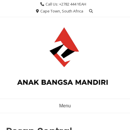
Skip
Call Us: +2782 444 YEAH
to
Cape Town, South Africa
content
Menu