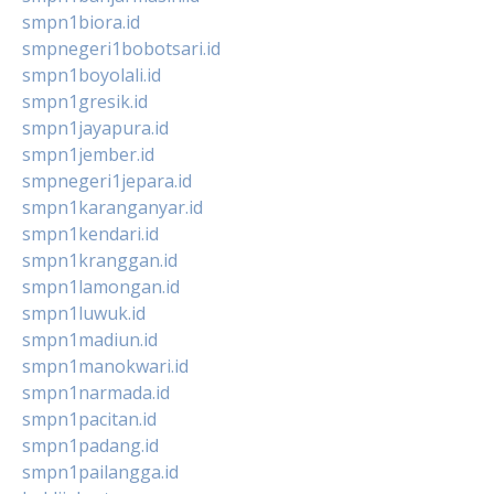
smpn1biora.id
smpnegeri1bobotsari.id
smpn1boyolali.id
smpn1gresik.id
smpn1jayapura.id
smpn1jember.id
smpnegeri1jepara.id
smpn1karanganyar.id
smpn1kendari.id
smpn1kranggan.id
smpn1lamongan.id
smpn1luwuk.id
smpn1madiun.id
smpn1manokwari.id
smpn1narmada.id
smpn1pacitan.id
smpn1padang.id
smpn1pailangga.id