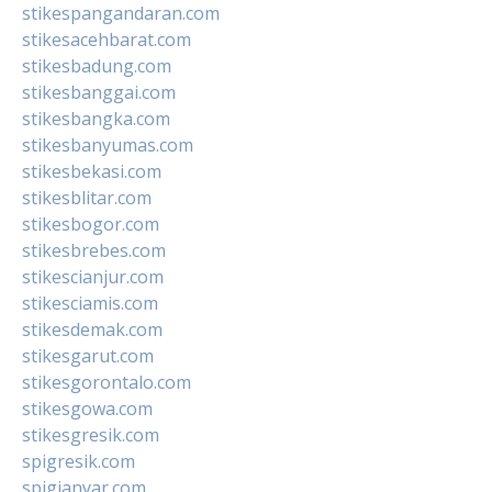
stikespangandaran.com
stikesacehbarat.com
stikesbadung.com
stikesbanggai.com
stikesbangka.com
stikesbanyumas.com
stikesbekasi.com
stikesblitar.com
stikesbogor.com
stikesbrebes.com
stikescianjur.com
stikesciamis.com
stikesdemak.com
stikesgarut.com
stikesgorontalo.com
stikesgowa.com
stikesgresik.com
spigresik.com
spigianyar.com