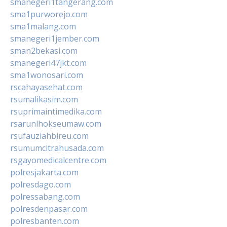
smanegeri1tangerang.com
sma1purworejo.com
sma1malang.com
smanegeri1jember.com
sman2bekasi.com
smanegeri47jkt.com
sma1wonosari.com
rscahayasehat.com
rsumalikasim.com
rsuprimaintimedika.com
rsarunlhokseumaw.com
rsufauziahbireu.com
rsumumcitrahusada.com
rsgayomedicalcentre.com
polresjakarta.com
polresdago.com
polressabang.com
polresdenpasar.com
polresbanten.com