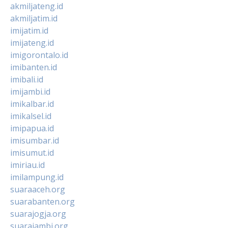
akmiljateng.id
akmiljatim.id
imijatim.id
imijateng.id
imigorontalo.id
imibanten.id
imibali.id
imijambi.id
imikalbar.id
imikalsel.id
imipapua.id
imisumbar.id
imisumut.id
imiriau.id
imilampung.id
suaraaceh.org
suarabanten.org
suarajogja.org
suarajambi.org