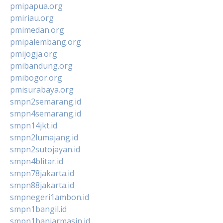
pmipapua.org
pmiriau.org
pmimedan.org
pmipalembang.org
pmijogja.org
pmibandung.org
pmibogor.org
pmisurabaya.org
smpn2semarang.id
smpn4semarang.id
smpn14jkt.id
smpn2lumajang.id
smpn2sutojayan.id
smpn4blitar.id
smpn78jakarta.id
smpn88jakarta.id
smpnegeri1ambon.id
smpn1bangil.id
smpn1banjarmasin.id