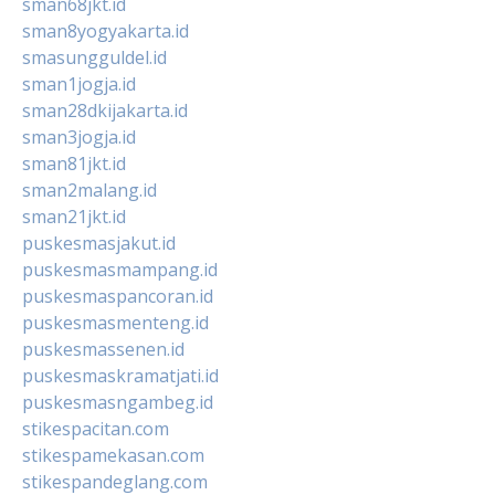
sman68jkt.id
sman8yogyakarta.id
smasungguldel.id
sman1jogja.id
sman28dkijakarta.id
sman3jogja.id
sman81jkt.id
sman2malang.id
sman21jkt.id
puskesmasjakut.id
puskesmasmampang.id
puskesmaspancoran.id
puskesmasmenteng.id
puskesmassenen.id
puskesmaskramatjati.id
puskesmasngambeg.id
stikespacitan.com
stikespamekasan.com
stikespandeglang.com