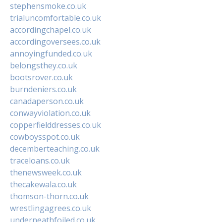
stephensmoke.co.uk
trialuncomfortable.co.uk
accordingchapel.co.uk
accordingoversees.co.uk
annoyingfunded.co.uk
belongsthey.co.uk
bootsrover.co.uk
burndeniers.co.uk
canadaperson.co.uk
conwayviolation.co.uk
copperfielddresses.co.uk
cowboysspot.co.uk
decemberteaching.co.uk
traceloans.co.uk
thenewsweek.co.uk
thecakewala.co.uk
thomson-thorn.co.uk
wrestlingagrees.co.uk
underneathfoiled.co.uk