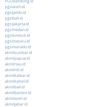
PGSIbandung.id
pgsiaceh.id
pgsijambi.id
pgsibali.id
pgsijakarta.id
pgsimedan.id
pgsilombok.id
pgsimaluku.id
pgsimanado.id
akmilsumbar.id
akmilpapua.id
akmilriau.id
akmilntt.id
akmilkalbar.id
akmilkalsel.id
akmilbali.id
akmilbanten.id
akmilaceh.id
akmiljabar.id