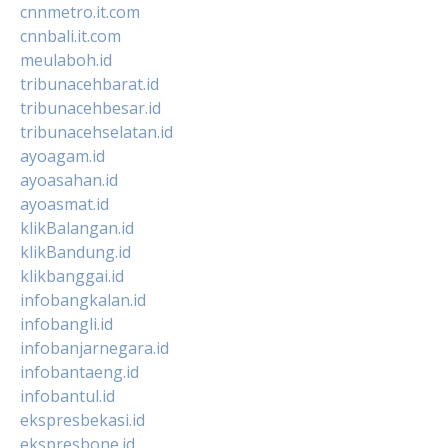
cnnmetro.it.com
cnnbali.it.com
meulaboh.id
tribunacehbarat.id
tribunacehbesar.id
tribunacehselatan.id
ayoagam.id
ayoasahan.id
ayoasmat.id
klikBalangan.id
klikBandung.id
klikbanggai.id
infobangkalan.id
infobangli.id
infobanjarnegara.id
infobantaeng.id
infobantul.id
ekspresbekasi.id
ekspresbone.id