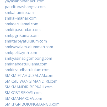
yayasanbinabakti.com
paudtunasbangsa.com
smkal-amin.com
smkal-manar.com
smkdarulamal.com
smkitpasundan.com
smkpgrikamal.com
smktarbiyatululum.com
smkyasalam-elummah.com
smkpelitaynh.com
smkyasinacigombong.com
smknahdatululama.com
smkitraudhatululum.com
SMKMIFTAHULSALAM.com
SMKSILIWANGIMANDIRI.com
SMKMANDIRIBERKAH.com
SMKCBTBEKASI.com
SMKMANAROFA.com
SMKPGRIBOJONGMANGU.com