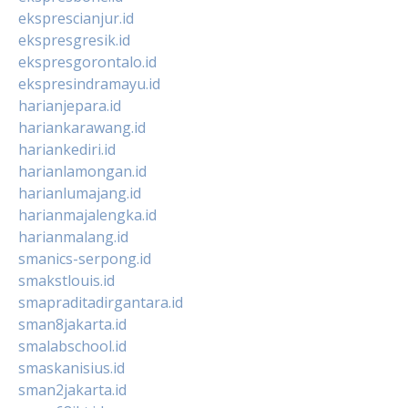
eksprescianjur.id
ekspresgresik.id
ekspresgorontalo.id
ekspresindramayu.id
harianjepara.id
hariankarawang.id
hariankediri.id
harianlamongan.id
harianlumajang.id
harianmajalengka.id
harianmalang.id
smanics-serpong.id
smakstlouis.id
smapraditadirgantara.id
sman8jakarta.id
smalabschool.id
smaskanisius.id
sman2jakarta.id