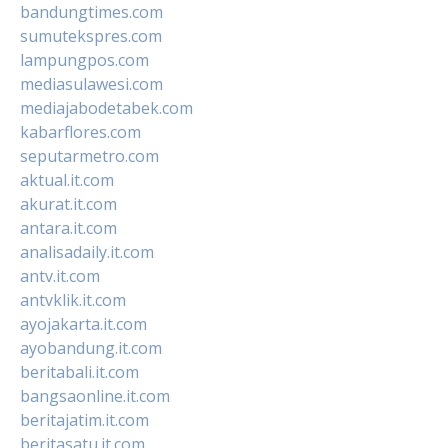
bandungtimes.com
sumutekspres.com
lampungpos.com
mediasulawesi.com
mediajabodetabek.com
kabarflores.com
seputarmetro.com
aktual.it.com
akurat.it.com
antara.it.com
analisadaily.it.com
antv.it.com
antvklik.it.com
ayojakarta.it.com
ayobandung.it.com
beritabali.it.com
bangsaonline.it.com
beritajatim.it.com
beritasatu.it.com