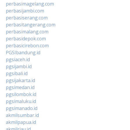
perbasimagelang.com
perbasijambi.com
perbasiserang.com
perbasitangerang.com
perbasimalang.com
perbasidepok.com
perbasicirebon.com
PGSIbandung.id
pgsiaceh.id
pgsijambi.id
pgsibali.id
pgsijakarta.id
pgsimedan.id
pgsilombok.id
pgsimaluku.id
pgsimanado.id
akmilsumbar.id
akmilpapua.id
akmilriau.id