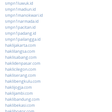
smpn1luwuk.id
smpn1madiun.id
smpn1manokwari.id
smpn1narmada.id
smpn1pacitan.id
smpn1padang.id
smpn1pailangga.id
haklijakarta.com
haklilangsa.com
haklisabang.com
haklidenpasar.com
haklicilegon.com
hakliserang.com
haklibengkulu.com
haklijogja.com
haklijambi.com
haklibandung.com
haklibekasi.com
haklibogor.com