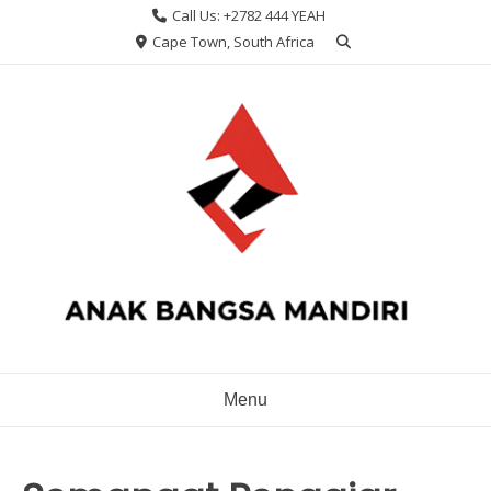
Skip
Call Us: +2782 444 YEAH
to
Cape Town, South Africa
content
Menu