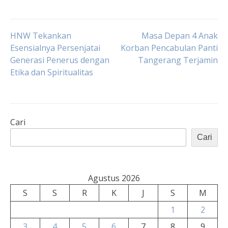
Navigasi
HNW Tekankan
Masa Depan 4 Anak
Esensialnya Persenjatai
Korban Pencabulan Panti
Generasi Penerus dengan
Tangerang Terjamin
pos
Etika dan Spiritualitas
Cari
Cari
Agustus 2026
S
S
R
K
J
S
M
1
2
3
4
5
6
7
8
9