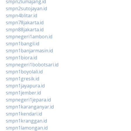
smpn2lumajang.id
smpn2sutojayan.id
smpn4blitar.id
smpn78jakarta.id
smpn88jakarta.id
smpnegeri1ambon.id
smpn1bangil.id
smpn1banjarmasin.id
smpn1biora.id
smpnegeri1bobotsari.id
smpn1boyolali.id
smpn1gresik.id
smpn1jayapura.id
smpn1jember.id
smpnegeri1jepara.id
smpn1karanganyar.id
smpn1kendari.id
smpn1kranggan.id
smpn1lamongan.id