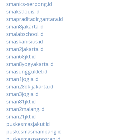
smanics-serpong.id
smakstlouis.id
smapraditadirgantara.id
sman8jakarta.id
smalabschool.id
smaskanisius.id
sman2jakarta.id
sman68jkt.id
sman8yogyakarta.id
smasungguldel.id
sman1jogja.id
sman28dkijakarta.id
sman3jogja.id
sman81jkt.id
sman2malang.id
sman21jkt.id
puskesmasjakut.id
puskesmasmampang.id
puskesmaspancoran.id