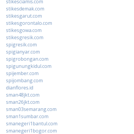
stikesciamis.com
stikesdemak.com
stikesgarut.com
stikesgorontalo.com
stikesgowa.com
stikesgresik.com
spigresik.com
spigianyar.com
spigrobongan.com
spigunungkidul.com
spijember.com
spijombang.com
dianflores.id
sman48jkt.com
sman26jkt.com
sman03semarang.com
sman1sumbar.com
smanegeri1bantul.com
smanegeri1bogor.com