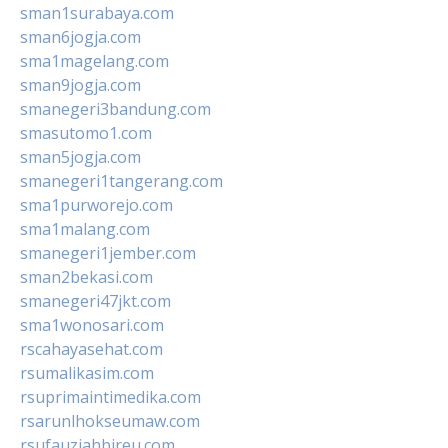
sman1surabaya.com
sman6jogja.com
sma1magelang.com
sman9jogja.com
smanegeri3bandung.com
smasutomo1.com
sman5jogja.com
smanegeri1tangerang.com
sma1purworejo.com
sma1malang.com
smanegeri1jember.com
sman2bekasi.com
smanegeri47jkt.com
sma1wonosari.com
rscahayasehat.com
rsumalikasim.com
rsuprimaintimedika.com
rsarunlhokseumaw.com
rsufauziahbireu.com