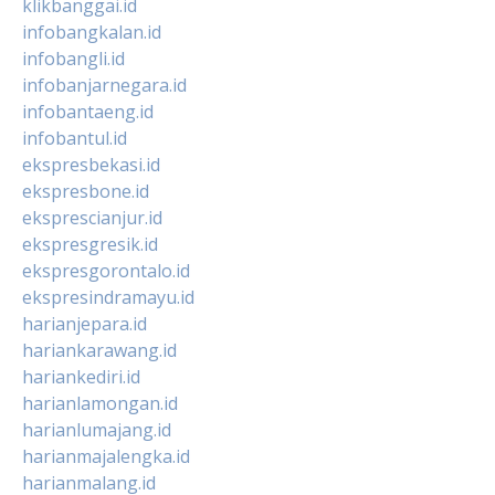
klikbanggai.id
infobangkalan.id
infobangli.id
infobanjarnegara.id
infobantaeng.id
infobantul.id
ekspresbekasi.id
ekspresbone.id
eksprescianjur.id
ekspresgresik.id
ekspresgorontalo.id
ekspresindramayu.id
harianjepara.id
hariankarawang.id
hariankediri.id
harianlamongan.id
harianlumajang.id
harianmajalengka.id
harianmalang.id