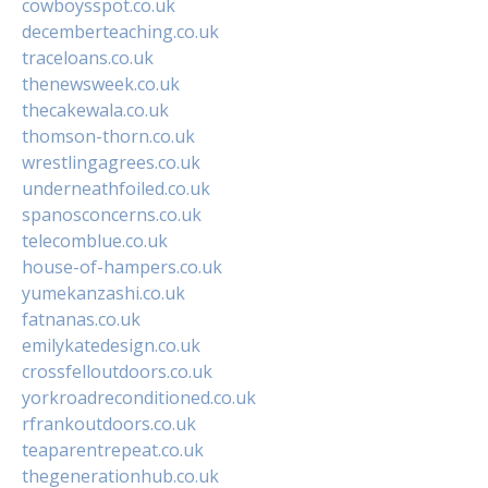
cowboysspot.co.uk
decemberteaching.co.uk
traceloans.co.uk
thenewsweek.co.uk
thecakewala.co.uk
thomson-thorn.co.uk
wrestlingagrees.co.uk
underneathfoiled.co.uk
spanosconcerns.co.uk
telecomblue.co.uk
house-of-hampers.co.uk
yumekanzashi.co.uk
fatnanas.co.uk
emilykatedesign.co.uk
crossfelloutdoors.co.uk
yorkroadreconditioned.co.uk
rfrankoutdoors.co.uk
teaparentrepeat.co.uk
thegenerationhub.co.uk