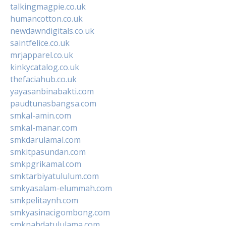
talkingmagpie.co.uk
humancotton.co.uk
newdawndigitals.co.uk
saintfelice.co.uk
mrjapparel.co.uk
kinkycatalog.co.uk
thefaciahub.co.uk
yayasanbinabakti.com
paudtunasbangsa.com
smkal-amin.com
smkal-manar.com
smkdarulamal.com
smkitpasundan.com
smkpgrikamal.com
smktarbiyatululum.com
smkyasalam-elummah.com
smkpelitaynh.com
smkyasinacigombong.com
smknahdatululama.com