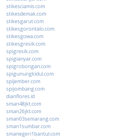
stikesciamis.com
stikesdemak.com
stikesgarut.com
stikesgorontalo.com
stikesgowa.com
stikesgresik.com
spigresik.com
spigianyar.com
spigrobongan.com
spigunungkidul.com
spijember.com
spijombang.com
dianflores.id
sman48jkt.com
sman26jkt.com
sman03semarang.com
sman1sumbar.com
smanegeri1bantul.com