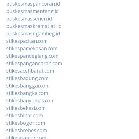
puskesmaspancoran.id
puskesmasmenteng.id
puskesmassenen.id
puskesmaskramatjati.id
puskesmasngambeg.id
stikespacitan.com
stikespamekasan.com
stikespandeglang.com
stikespangandaran.com
stikesacehbarat.com
stikesbadung.com
stikesbanggai.com
stikesbangka.com
stikesbanyumas.com
stikesbekasi.com
stikesblitar.com
stikesbogor.com
stikesbrebes.com
stikescianjur.com