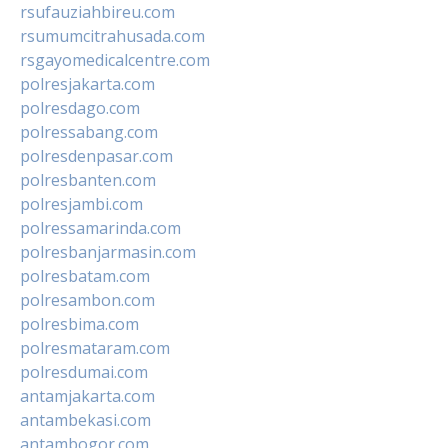
rsufauziahbireu.com
rsumumcitrahusada.com
rsgayomedicalcentre.com
polresjakarta.com
polresdago.com
polressabang.com
polresdenpasar.com
polresbanten.com
polresjambi.com
polressamarinda.com
polresbanjarmasin.com
polresbatam.com
polresambon.com
polresbima.com
polresmataram.com
polresdumai.com
antamjakarta.com
antambekasi.com
antambogor.com