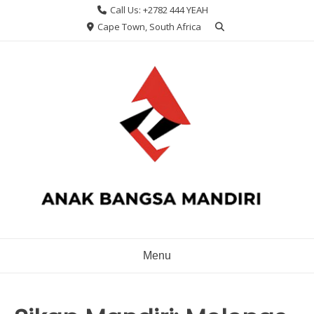
Skip
Call Us: +2782 444 YEAH
to
Cape Town, South Africa
content
Menu