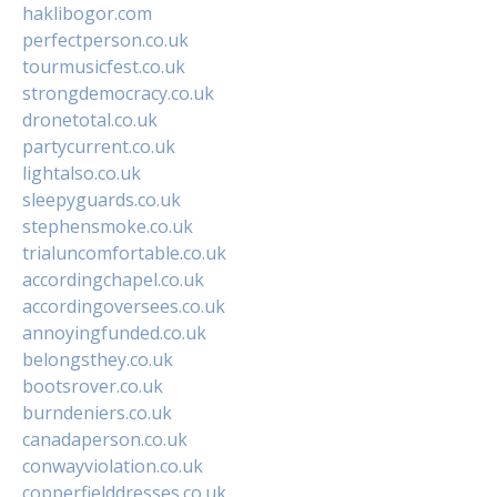
haklibogor.com
perfectperson.co.uk
tourmusicfest.co.uk
strongdemocracy.co.uk
dronetotal.co.uk
partycurrent.co.uk
lightalso.co.uk
sleepyguards.co.uk
stephensmoke.co.uk
trialuncomfortable.co.uk
accordingchapel.co.uk
accordingoversees.co.uk
annoyingfunded.co.uk
belongsthey.co.uk
bootsrover.co.uk
burndeniers.co.uk
canadaperson.co.uk
conwayviolation.co.uk
copperfielddresses.co.uk