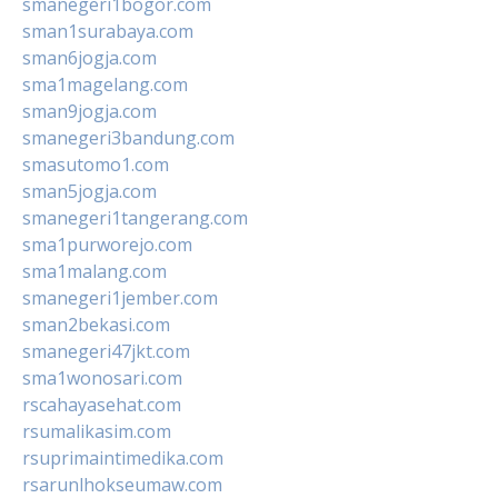
smanegeri1bogor.com
sman1surabaya.com
sman6jogja.com
sma1magelang.com
sman9jogja.com
smanegeri3bandung.com
smasutomo1.com
sman5jogja.com
smanegeri1tangerang.com
sma1purworejo.com
sma1malang.com
smanegeri1jember.com
sman2bekasi.com
smanegeri47jkt.com
sma1wonosari.com
rscahayasehat.com
rsumalikasim.com
rsuprimaintimedika.com
rsarunlhokseumaw.com