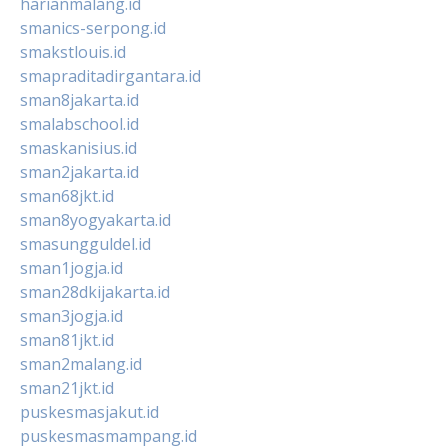
harianmalang.id
smanics-serpong.id
smakstlouis.id
smapraditadirgantara.id
sman8jakarta.id
smalabschool.id
smaskanisius.id
sman2jakarta.id
sman68jkt.id
sman8yogyakarta.id
smasungguldel.id
sman1jogja.id
sman28dkijakarta.id
sman3jogja.id
sman81jkt.id
sman2malang.id
sman21jkt.id
puskesmasjakut.id
puskesmasmampang.id