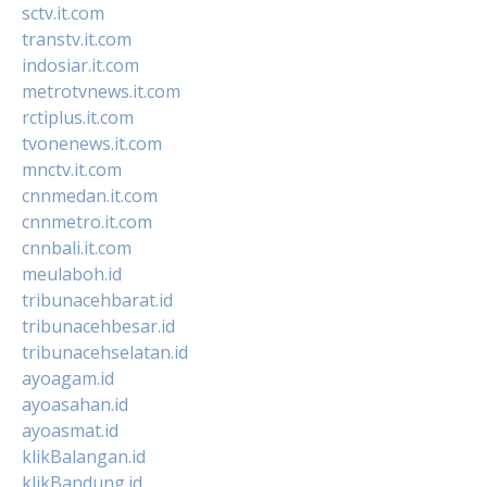
sctv.it.com
transtv.it.com
indosiar.it.com
metrotvnews.it.com
rctiplus.it.com
tvonenews.it.com
mnctv.it.com
cnnmedan.it.com
cnnmetro.it.com
cnnbali.it.com
meulaboh.id
tribunacehbarat.id
tribunacehbesar.id
tribunacehselatan.id
ayoagam.id
ayoasahan.id
ayoasmat.id
klikBalangan.id
klikBandung.id