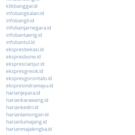
klikbanggai.id
infobangkalan.id
infobangli.id
infobanjarnegara.id
infobantaeng.id
infobantul.id
ekspresbekasi.id
ekspresbone.id
eksprescianjur.id
ekspresgresik.id
ekspresgorontalo.id
ekspresindramayu.id
harianjepara.id
hariankarawang.id
hariankediri.id
harianlamongan.id
harianlumajang.id
harianmajalengka.id