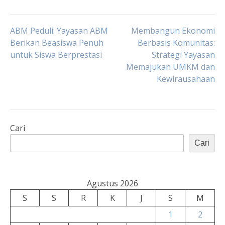
Navigasi
ABM Peduli: Yayasan ABM
Membangun Ekonomi
Berikan Beasiswa Penuh
Berbasis Komunitas:
untuk Siswa Berprestasi
Strategi Yayasan
pos
Memajukan UMKM dan
Kewirausahaan
Cari
Cari
Agustus 2026
S
S
R
K
J
S
M
1
2