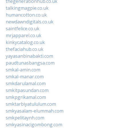
thegenerationhub.co.uk
talkingmagpie.co.uk
humancotton.co.uk
newdawndigitals.co.uk
saintfelice.co.uk
mrjapparel.co.uk
kinkycatalog.co.uk
thefaciahub.co.uk
yayasanbinabakti.com
paudtunasbangsa.com
smkal-amin.com
smkal-manar.com
smkdarulamal.com
smkitpasundan.com
smkpgrikamal.com
smktarbiyatululum.com
smkyasalam-elummah.com
smkpelitaynh.com
smkyasinacigombong.com