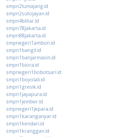
smpn2lumajang.id
smpn2sutojayan.id
smpn4blitar.id
smpn78jakarta.id
smpn88jakarta.id
smpnegeri1ambon.id
smpn1bangil.id
smpn1banjarmasin.id
smpn1biora.id
smpnegeri1bobotsari.id
smpn1boyolali.id
smpn1gresik.id
smpn1jayapura.id
smpn1jember.id
smpnegeri1jepara.id
smpn1karanganyar.id
smpn1kendari.id
smpn1kranggan.id