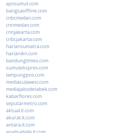
ayosumut.com
bangsaoffline.com
cnbcmedan.com
cnnmedan.com
cnnjakarta.com
cnbcjakarta.com
hariansumatra.com
harianikn.com
bandungtimes.com
sumutekspres.com
lampungpos.com
mediasulawesi.com
mediajabodetabek.com
kabarflores.com
seputarmetro.com
aktual.it.com
akurat.it.com
antara.it.com
analisadaily.it.com