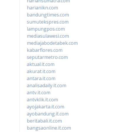
hariansumatra.com
harianikn.com
bandungtimes.com
sumutekspres.com
lampungpos.com
mediasulawesi.com
mediajabodetabek.com
kabarflores.com
seputarmetro.com
aktual.it.com
akurat.it.com
antara.it.com
analisadaily.it.com
antv.it.com
antvklik.it.com
ayojakarta.it.com
ayobandung.it.com
beritabali.it.com
bangsaonline.it.com