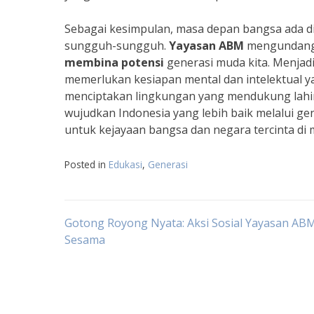
Sebagai kesimpulan, masa depan bangsa ada di
sungguh-sungguh.
Yayasan ABM
mengundang 
membina potensi
generasi muda kita. Menjad
memerlukan kesiapan mental dan intelektual ya
menciptakan lingkungan yang mendukung lahi
wujudkan Indonesia yang lebih baik melalui g
untuk kejayaan bangsa dan negara tercinta di
Posted in
Edukasi
,
Generasi
Navigasi
Gotong Royong Nyata: Aksi Sosial Yayasan AB
Sesama
pos