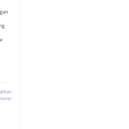
ngan
ng
a
atkan
norer