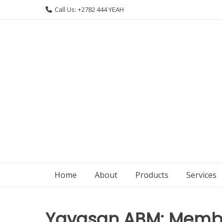
Skip
Call Us: +2782 444 YEAH
to
content
Home
About
Products
Services
Yayasan ABM: Membi