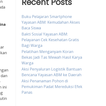
Recent Posts
an
uda
Buku Pelajaran Smartphone
Yayasan ABM: Kemudahan Akses
ina
Baca Siswa
Bakti Sosial Yayasan ABM:
Pelayanan Cek Kesehatan Gratis
Bagi Warga
gar
Pelatihan Menganyam Koran
gkan
Bekas Jadi Tas Mewah Hasil Karya
Warga
Aksi Penyaluran Logistik Bantuan
engan
Bencana Yayasan ABM ke Daerah
 dan
Aksi Penanaman Pohon di
-
Pemukiman Padat Mereduksi Efek
 ini
Panas
ng
utin