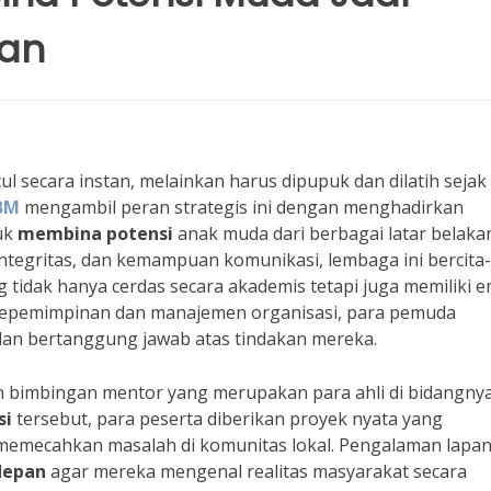
an
 secara instan, melainkan harus dipupuk dan dilatih sejak
BM
mengambil peran strategis ini dengan menghadirkan
uk
membina potensi
anak muda dari berbagai latar belaka
egritas, dan kemampuan komunikasi, lembaga ini bercita-
 tidak hanya cerdas secara akademis tetapi juga memiliki e
an kepemimpinan dan manajemen organisasi, para pemuda
dan bertanggung jawab atas tindakan mereka.
 bimbingan mentor yang merupakan para ahli di bidangny
si
tersebut, para peserta diberikan proyek nyata yang
memecahkan masalah di komunitas lokal. Pengalaman lapa
depan
agar mereka mengenal realitas masyarakat secara