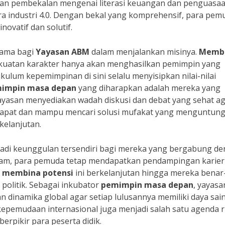
rikan pembekalan mengenai literasi keuangan dan penguasa
era industri 4.0. Dengan bekal yang komprehensif, para pem
ovatif dan solutif.
tama bagi
Yayasan ABM
dalam menjalankan misinya.
Memb
ekuatan karakter hanya akan menghasilkan pemimpin yang
kulum kepemimpinan di sini selalu menyisipkan nilai-nilai
impin masa depan
yang diharapkan adalah mereka yang
ayasan menyediakan wadah diskusi dan debat yang sehat a
dapat dan mampu mencari solusi mufakat yang menguntun
elanjutan.
jadi keunggulan tersendiri bagi mereka yang bergabung d
ogram, para pemuda tetap mendapatkan pendampingan karier
s
membina potensi
ini berkelanjutan hingga mereka benar
politik. Sebagai inkubator
pemimpin masa depan
, yayasan
 dinamika global agar setiap lulusannya memiliki daya sai
 kepemudaan internasional juga menjadi salah satu agenda r
rpikir para peserta didik.