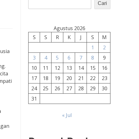
Cari
Agustus 2026
S
S
R
K
J
S
M
1
2
 usia
3
4
5
6
7
8
9
ng.
10
11
12
13
14
15
16
cita
17
18
19
20
21
22
23
mpati
24
25
26
27
28
29
30
31
a
« Jul
ngan