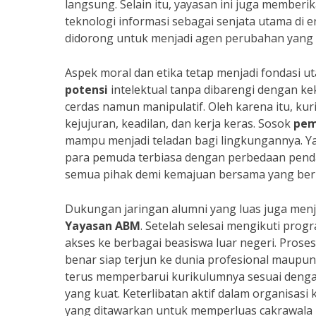
langsung. Selain itu, yayasan ini juga membe
teknologi informasi sebagai senjata utama di 
didorong untuk menjadi agen perubahan yang in
Aspek moral dan etika tetap menjadi fondasi u
potensi
intelektual tanpa dibarengi dengan k
cerdas namun manipulatif. Oleh karena itu, kuri
kejujuran, keadilan, dan kerja keras. Sosok
pem
mampu menjadi teladan bagi lingkungannya. Y
para pemuda terbiasa dengan perbedaan pen
semua pihak demi kemajuan bersama yang berk
Dukungan jaringan alumni yang luas juga men
Yayasan ABM
. Setelah selesai mengikuti pr
akses ke berbagai beasiswa luar negeri. Prose
benar siap terjun ke dunia profesional maupun 
terus memperbarui kurikulumnya sesuai dengan
yang kuat. Keterlibatan aktif dalam organisasi
yang ditawarkan untuk memperluas cakrawala be