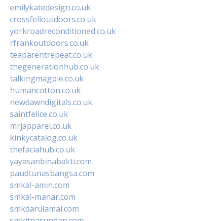
emilykatedesign.co.uk
crossfelloutdoors.co.uk
yorkroadreconditioned.co.uk
rfrankoutdoors.co.uk
teaparentrepeat.co.uk
thegenerationhub.co.uk
talkingmagpie.co.uk
humancotton.co.uk
newdawndigitals.co.uk
saintfelice.co.uk
mrjapparel.co.uk
kinkycatalog.co.uk
thefaciahub.co.uk
yayasanbinabakti.com
paudtunasbangsa.com
smkal-amin.com
smkal-manar.com
smkdarulamal.com
smkitpasundan.com