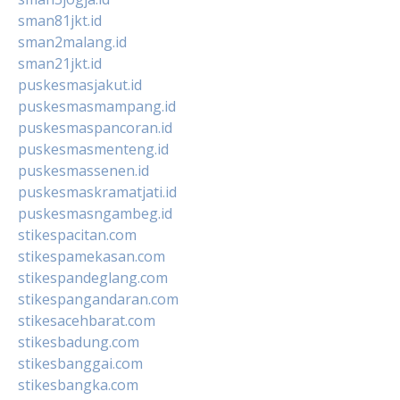
sman81jkt.id
sman2malang.id
sman21jkt.id
puskesmasjakut.id
puskesmasmampang.id
puskesmaspancoran.id
puskesmasmenteng.id
puskesmassenen.id
puskesmaskramatjati.id
puskesmasngambeg.id
stikespacitan.com
stikespamekasan.com
stikespandeglang.com
stikespangandaran.com
stikesacehbarat.com
stikesbadung.com
stikesbanggai.com
stikesbangka.com