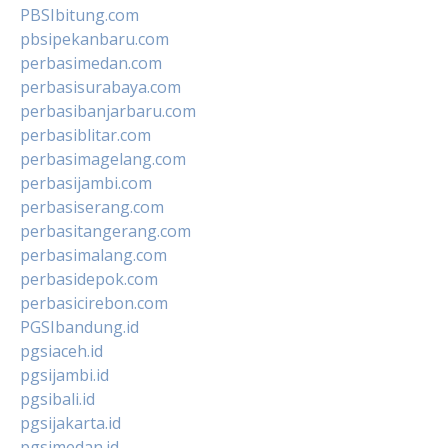
PBSIbitung.com
pbsipekanbaru.com
perbasimedan.com
perbasisurabaya.com
perbasibanjarbaru.com
perbasiblitar.com
perbasimagelang.com
perbasijambi.com
perbasiserang.com
perbasitangerang.com
perbasimalang.com
perbasidepok.com
perbasicirebon.com
PGSIbandung.id
pgsiaceh.id
pgsijambi.id
pgsibali.id
pgsijakarta.id
pgsimedan.id