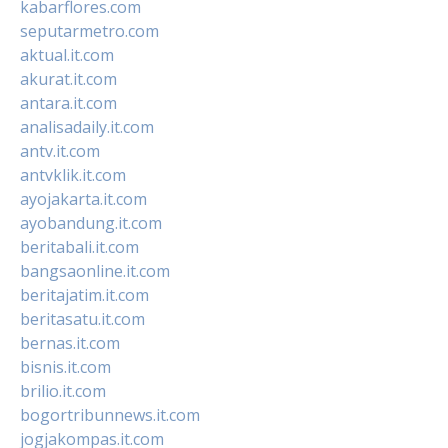
kabarflores.com
seputarmetro.com
aktual.it.com
akurat.it.com
antara.it.com
analisadaily.it.com
antv.it.com
antvklik.it.com
ayojakarta.it.com
ayobandung.it.com
beritabali.it.com
bangsaonline.it.com
beritajatim.it.com
beritasatu.it.com
bernas.it.com
bisnis.it.com
brilio.it.com
bogortribunnews.it.com
jogjakompas.it.com