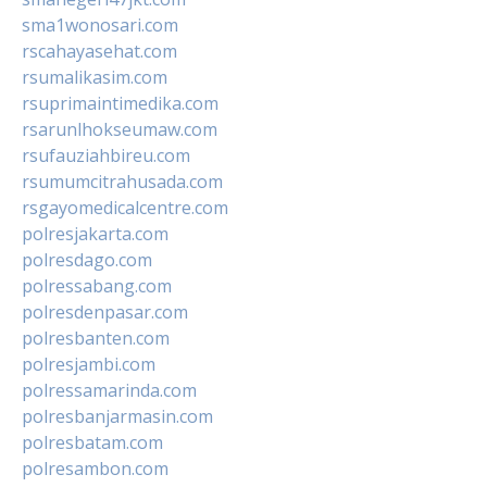
sma1wonosari.com
rscahayasehat.com
rsumalikasim.com
rsuprimaintimedika.com
rsarunlhokseumaw.com
rsufauziahbireu.com
rsumumcitrahusada.com
rsgayomedicalcentre.com
polresjakarta.com
polresdago.com
polressabang.com
polresdenpasar.com
polresbanten.com
polresjambi.com
polressamarinda.com
polresbanjarmasin.com
polresbatam.com
polresambon.com