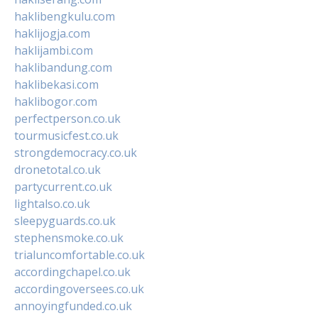
haklibengkulu.com
haklijogja.com
haklijambi.com
haklibandung.com
haklibekasi.com
haklibogor.com
perfectperson.co.uk
tourmusicfest.co.uk
strongdemocracy.co.uk
dronetotal.co.uk
partycurrent.co.uk
lightalso.co.uk
sleepyguards.co.uk
stephensmoke.co.uk
trialuncomfortable.co.uk
accordingchapel.co.uk
accordingoversees.co.uk
annoyingfunded.co.uk