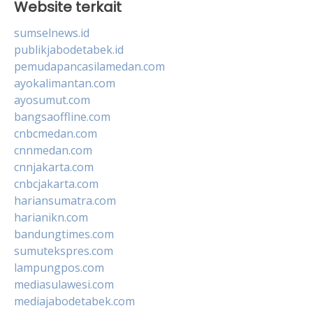
Website terkait
sumselnews.id
publikjabodetabek.id
pemudapancasilamedan.com
ayokalimantan.com
ayosumut.com
bangsaoffline.com
cnbcmedan.com
cnnmedan.com
cnnjakarta.com
cnbcjakarta.com
hariansumatra.com
harianikn.com
bandungtimes.com
sumutekspres.com
lampungpos.com
mediasulawesi.com
mediajabodetabek.com