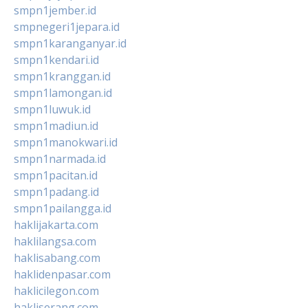
smpn1jember.id
smpnegeri1jepara.id
smpn1karanganyar.id
smpn1kendari.id
smpn1kranggan.id
smpn1lamongan.id
smpn1luwuk.id
smpn1madiun.id
smpn1manokwari.id
smpn1narmada.id
smpn1pacitan.id
smpn1padang.id
smpn1pailangga.id
haklijakarta.com
haklilangsa.com
haklisabang.com
haklidenpasar.com
haklicilegon.com
hakliserang.com