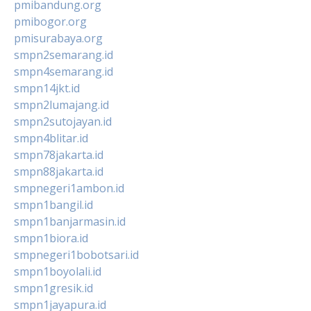
pmibandung.org
pmibogor.org
pmisurabaya.org
smpn2semarang.id
smpn4semarang.id
smpn14jkt.id
smpn2lumajang.id
smpn2sutojayan.id
smpn4blitar.id
smpn78jakarta.id
smpn88jakarta.id
smpnegeri1ambon.id
smpn1bangil.id
smpn1banjarmasin.id
smpn1biora.id
smpnegeri1bobotsari.id
smpn1boyolali.id
smpn1gresik.id
smpn1jayapura.id