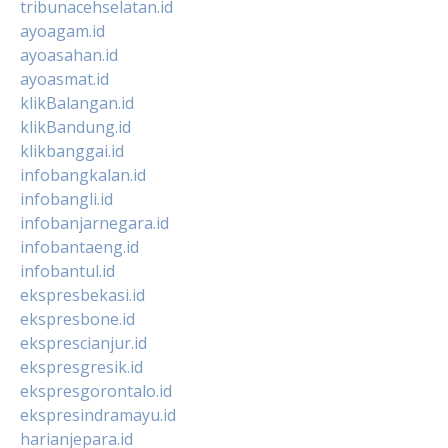
tribunacehselatan.id
ayoagam.id
ayoasahan.id
ayoasmat.id
klikBalangan.id
klikBandung.id
klikbanggai.id
infobangkalan.id
infobangli.id
infobanjarnegara.id
infobantaeng.id
infobantul.id
ekspresbekasi.id
ekspresbone.id
eksprescianjur.id
ekspresgresik.id
ekspresgorontalo.id
ekspresindramayu.id
harianjepara.id