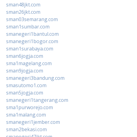
sman48jkt.com
sman26jkt.com
sman03semarang.com
sman1sumbar.com
smanegeri1bantul.com
smanegeri1bogor.com
sman1surabaya.com
sman6jogja.com
sma1magelang.com
sman9jogja.com
smanegeri3bandung.com
smasutomo1.com
sman5jogja.com
smanegeri1tangerang.com
sma1purworejo.com
sma1malang.com
smanegeri1jember.com
sman2bekasi.com
smanegeri47jkt.com