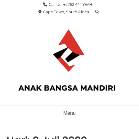
Skip
Call Us: +2782 444 YEAH
to
Cape Town, South Africa
content
Menu