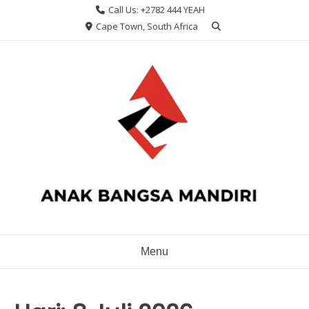
Skip
Call Us: +2782 444 YEAH
to
Cape Town, South Africa
content
Menu