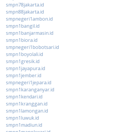
smpn78jakarta.id
smpn88jakarta.id
smpnegeri1ambon.id
smpn1bangil.id
smpn1banjarmasin.id
smpn1biora.id
smpnegeri1bobotsari.id
smpn1boyolali.id
smpn1gresik.id
smpn1jayapura.id
smpn1jember.id
smpnegeri1jepara.id
smpn1karanganyar.id
smpn1kendari.id
smpn1kranggan.id
smpn1lamongan.id
smpn1luwuk.id
smpn1madiun.id
smpn1manokwari.id