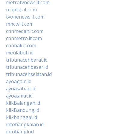
metrotvnews.it.com
rctiplus.it.com
tvonenews.it.com
mnctv.it.com
cnnmedan.it.com
cnnmetro.it.com
cnnbali.it.com
meulaboh.id
tribunacehbarat.id
tribunacehbesar.id
tribunacehselatan.id
ayoagam.id
ayoasahan.id
ayoasmat.id
klikBalangan.id
klikBandung.id
klikbanggai.id
infobangkalan.id
infobangli.id