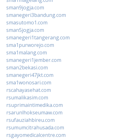
sman9jogja.com
smanegeri3bandung.com
smasutomo1.com
sman5jogja.com
smanegeri1tangerang.com
sma1purworejo.com
sma1malang.com
smanegeri1jember.com
sman2bekasi.com
smanegeri47jkt.com
sma1wonosari.com
rscahayasehat.com
rsumalikasim.com
rsuprimaintimedika.com
rsarunlhokseumaw.com
rsufauziahbireu.com
rsumumcitrahusada.com
rsgayomedicalcentre.com