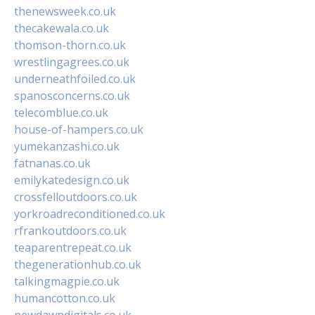
thenewsweek.co.uk
thecakewala.co.uk
thomson-thorn.co.uk
wrestlingagrees.co.uk
underneathfoiled.co.uk
spanosconcerns.co.uk
telecomblue.co.uk
house-of-hampers.co.uk
yumekanzashi.co.uk
fatnanas.co.uk
emilykatedesign.co.uk
crossfelloutdoors.co.uk
yorkroadreconditioned.co.uk
rfrankoutdoors.co.uk
teaparentrepeat.co.uk
thegenerationhub.co.uk
talkingmagpie.co.uk
humancotton.co.uk
newdawndigitals.co.uk