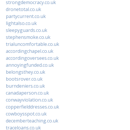
strongdemocracy.co.uk
dronetotal.co.uk
partycurrent.co.uk
lightalso.co.uk
sleepyguards.co.uk
stephensmoke.co.uk
trialuncomfortable.co.uk
accordingchapel.co.uk
accordingoversees.co.uk
annoyingfunded.co.uk
belongsthey.co.uk
bootsrover.co.uk
burndeniers.co.uk
canadaperson.co.uk
conwayviolation.co.uk
copperfielddresses.co.uk
cowboysspot.co.uk
decemberteaching.co.uk
traceloans.co.uk