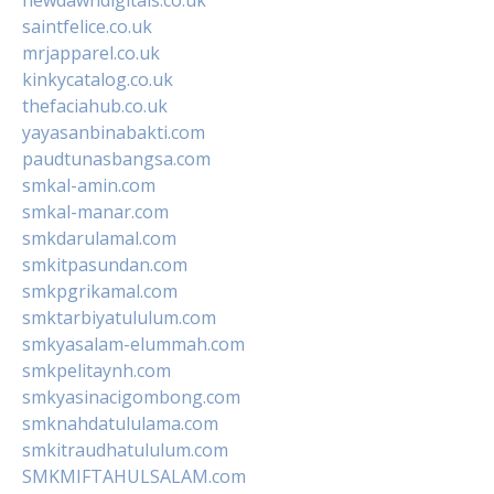
saintfelice.co.uk
mrjapparel.co.uk
kinkycatalog.co.uk
thefaciahub.co.uk
yayasanbinabakti.com
paudtunasbangsa.com
smkal-amin.com
smkal-manar.com
smkdarulamal.com
smkitpasundan.com
smkpgrikamal.com
smktarbiyatululum.com
smkyasalam-elummah.com
smkpelitaynh.com
smkyasinacigombong.com
smknahdatululama.com
smkitraudhatululum.com
SMKMIFTAHULSALAM.com