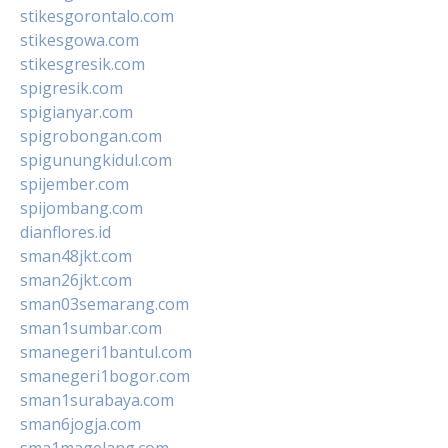
stikesgorontalo.com
stikesgowa.com
stikesgresik.com
spigresik.com
spigianyar.com
spigrobongan.com
spigunungkidul.com
spijember.com
spijombang.com
dianflores.id
sman48jkt.com
sman26jkt.com
sman03semarang.com
sman1sumbar.com
smanegeri1bantul.com
smanegeri1bogor.com
sman1surabaya.com
sman6jogja.com
sma1magelang.com