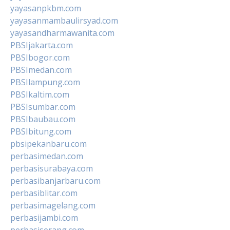
yayasanpkbm.com
yayasanmambaulirsyad.com
yayasandharmawanita.com
PBSIjakarta.com
PBSIbogor.com
PBSImedan.com
PBSIlampung.com
PBSIkaltim.com
PBSIsumbar.com
PBSIbaubau.com
PBSIbitung.com
pbsipekanbaru.com
perbasimedan.com
perbasisurabaya.com
perbasibanjarbaru.com
perbasiblitar.com
perbasimagelang.com
perbasijambi.com
perbasiserang.com