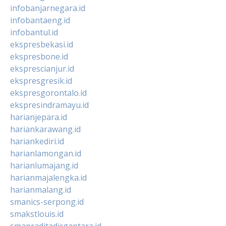
infobanjarnegara.id
infobantaeng.id
infobantul.id
ekspresbekasi.id
ekspresbone.id
eksprescianjur.id
ekspresgresik.id
ekspresgorontalo.id
ekspresindramayu.id
harianjepara.id
hariankarawang.id
hariankediri.id
harianlamongan.id
harianlumajang.id
harianmajalengka.id
harianmalang.id
smanics-serpong.id
smakstlouis.id
smapraditadirgantara.id