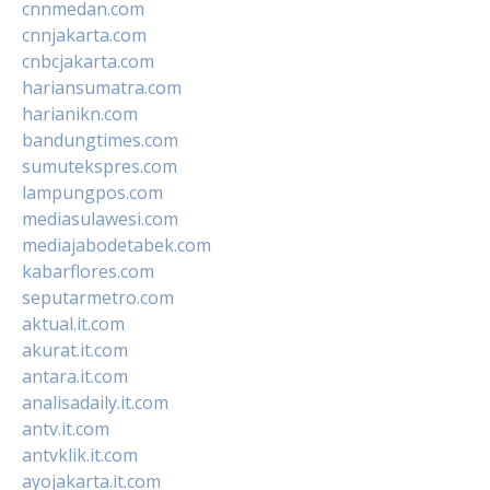
cnnmedan.com
cnnjakarta.com
cnbcjakarta.com
hariansumatra.com
harianikn.com
bandungtimes.com
sumutekspres.com
lampungpos.com
mediasulawesi.com
mediajabodetabek.com
kabarflores.com
seputarmetro.com
aktual.it.com
akurat.it.com
antara.it.com
analisadaily.it.com
antv.it.com
antvklik.it.com
ayojakarta.it.com