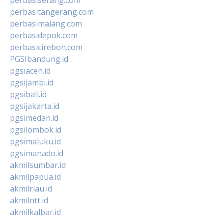
perbasitangerang.com
perbasimalang.com
perbasidepok.com
perbasicirebon.com
PGSIbandung.id
pgsiaceh.id
pgsijambi.id
pgsibali.id
pgsijakarta.id
pgsimedan.id
pgsilombok.id
pgsimaluku.id
pgsimanado.id
akmilsumbar.id
akmilpapua.id
akmilriau.id
akmilntt.id
akmilkalbar.id