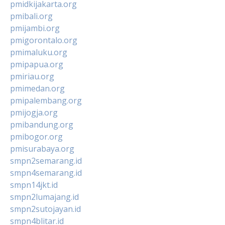
pmidkijakarta.org
pmibali.org
pmijambi.org
pmigorontalo.org
pmimaluku.org
pmipapua.org
pmiriau.org
pmimedan.org
pmipalembang.org
pmijogja.org
pmibandung.org
pmibogor.org
pmisurabaya.org
smpn2semarang.id
smpn4semarang.id
smpn14jkt.id
smpn2lumajang.id
smpn2sutojayan.id
smpn4blitar.id