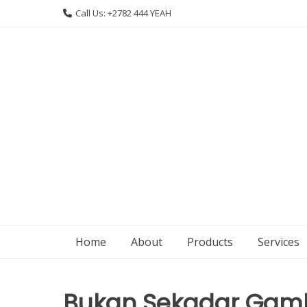
Skip
Call Us: +2782 444 YEAH
to
content
Home
About
Products
Services
Bukan Sekadar Gamba