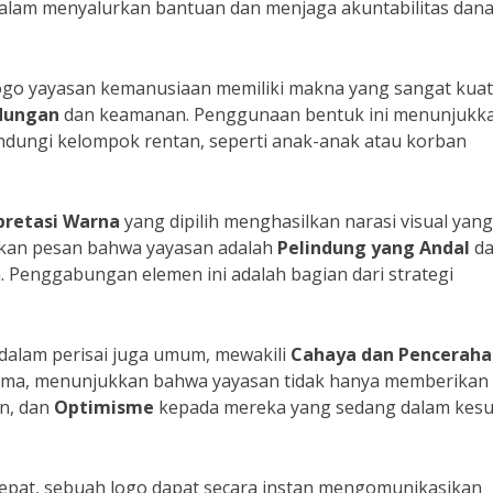
alam menyalurkan bantuan dan menjaga akuntabilitas dan
ogo yayasan kemanusiaan memiliki makna yang sangat kuat
dungan
dan keamanan. Penggunaan bentuk ini menunjukk
ndungi kelompok rentan, seperti anak-anak atau korban
pretasi Warna
yang dipilih menghasilkan narasi visual yang
imkan pesan bahwa yayasan adalah
Pelindung yang Andal
d
Penggabungan elemen ini adalah bagian dari strategi
dalam perisai juga umum, mewakili
Cahaya dan Penceraha
ma, menunjukkan bahwa yayasan tidak hanya memberikan
an, dan
Optimisme
kepada mereka yang sedang dalam kesu
epat, sebuah logo dapat secara instan mengomunikasikan