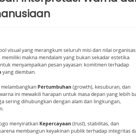
manusiaan
l visual yang merangkum seluruh misi dan nilai organisasi
a, memiliki makna mendalam yang bukan sekadar estetika.
untuk menyampaikan pesan yayasan: komitmen terhadap
n
yang diemban.
ya melambangkan
Pertumbuhan
(growth), kesuburan, dan
arna ini mewakili harapan untuk masa depan yang lebih b
ga sering dihubungkan dengan alam dan lingkungan,
n.
logo menyiratkan
Kepercayaan
(
trust
), stabilitas, dan
 karena membangun keyakinan publik terhadap integritas d