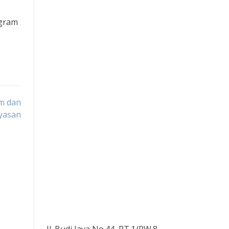
ogram
m dan
ayasan
Jl. Budi Jaya No.44, RT.1/RW.8,