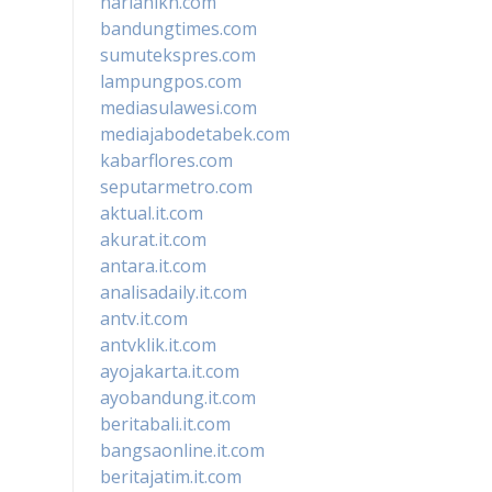
harianikn.com
bandungtimes.com
sumutekspres.com
lampungpos.com
mediasulawesi.com
mediajabodetabek.com
kabarflores.com
seputarmetro.com
aktual.it.com
akurat.it.com
antara.it.com
analisadaily.it.com
antv.it.com
antvklik.it.com
ayojakarta.it.com
ayobandung.it.com
beritabali.it.com
bangsaonline.it.com
beritajatim.it.com