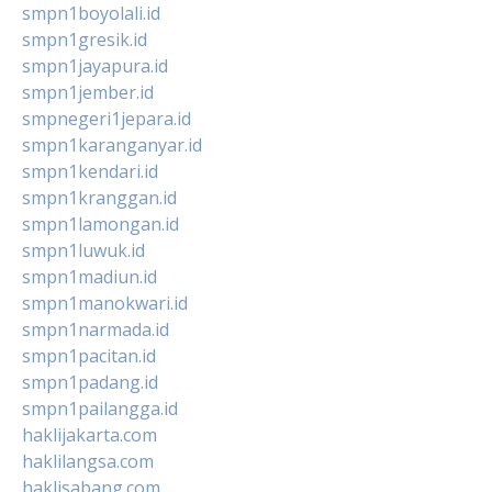
smpn1boyolali.id
smpn1gresik.id
smpn1jayapura.id
smpn1jember.id
smpnegeri1jepara.id
smpn1karanganyar.id
smpn1kendari.id
smpn1kranggan.id
smpn1lamongan.id
smpn1luwuk.id
smpn1madiun.id
smpn1manokwari.id
smpn1narmada.id
smpn1pacitan.id
smpn1padang.id
smpn1pailangga.id
haklijakarta.com
haklilangsa.com
haklisabang.com