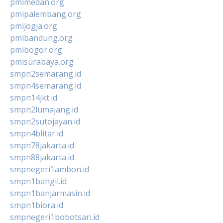
pmimedan.org
pmipalembang.org
pmijogja.org
pmibandung.org
pmibogor.org
pmisurabaya.org
smpn2semarang.id
smpn4semarang.id
smpn14jkt.id
smpn2lumajang.id
smpn2sutojayan.id
smpn4blitar.id
smpn78jakarta.id
smpn88jakarta.id
smpnegeri1ambon.id
smpn1bangil.id
smpn1banjarmasin.id
smpn1biora.id
smpnegeri1bobotsari.id