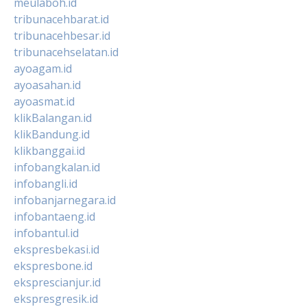
meulaboh.id
tribunacehbarat.id
tribunacehbesar.id
tribunacehselatan.id
ayoagam.id
ayoasahan.id
ayoasmat.id
klikBalangan.id
klikBandung.id
klikbanggai.id
infobangkalan.id
infobangli.id
infobanjarnegara.id
infobantaeng.id
infobantul.id
ekspresbekasi.id
ekspresbone.id
eksprescianjur.id
ekspresgresik.id