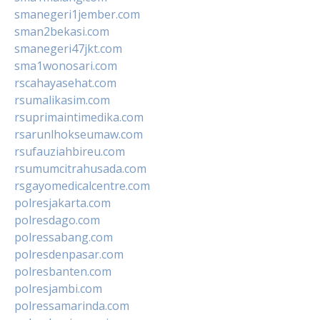
smanegeri1jember.com
sman2bekasi.com
smanegeri47jkt.com
sma1wonosari.com
rscahayasehat.com
rsumalikasim.com
rsuprimaintimedika.com
rsarunlhokseumaw.com
rsufauziahbireu.com
rsumumcitrahusada.com
rsgayomedicalcentre.com
polresjakarta.com
polresdago.com
polressabang.com
polresdenpasar.com
polresbanten.com
polresjambi.com
polressamarinda.com