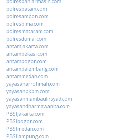
polresbanjarmasin.com
polresbatam.com
polresambon.com
polresbima.com
polresmataram.com
polresdumai.com
antamjakarta.com
antambekasi.com
antambogor.com
antampalembang.com
antammedan.com
yayasanarrohmah.com
yayasanpkbm.com
yayasanmambaulirsyad.com
yayasandharmawanita.com
PBSIjakarta.com
PBSIbogor.com
PBSImedan.com
PBSIlampung.com