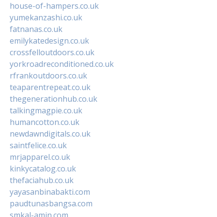
house-of-hampers.co.uk
yumekanzashi.co.uk
fatnanas.co.uk
emilykatedesign.co.uk
crossfelloutdoors.co.uk
yorkroadreconditioned.co.uk
rfrankoutdoors.co.uk
teaparentrepeat.co.uk
thegenerationhub.co.uk
talkingmagpie.co.uk
humancotton.co.uk
newdawndigitals.co.uk
saintfelice.co.uk
mrjapparel.co.uk
kinkycatalog.co.uk
thefaciahub.co.uk
yayasanbinabakti.com
paudtunasbangsa.com
smkal-amin.com