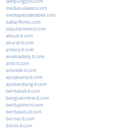
lampungpos.com
mediasulawesi.com
mediajabodetabek.com
kabarflores.com
seputarmetro.com
aktual.it.com
akurat.it.com
antara.it.com
analisadaily.it.com
antv.it.com
antvklik.it.com
ayojakarta.it.com
ayobandung.it.com
beritabali.it.com
bangsaonline.it.com
beritajatim.it.com
beritasatu.it.com
bernas.it.com
bisnis.it.com