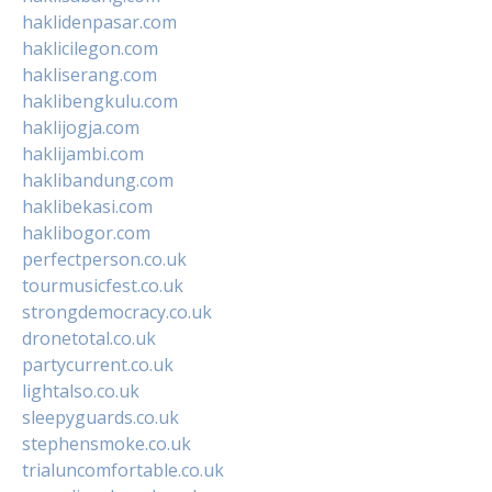
haklidenpasar.com
haklicilegon.com
hakliserang.com
haklibengkulu.com
haklijogja.com
haklijambi.com
haklibandung.com
haklibekasi.com
haklibogor.com
perfectperson.co.uk
tourmusicfest.co.uk
strongdemocracy.co.uk
dronetotal.co.uk
partycurrent.co.uk
lightalso.co.uk
sleepyguards.co.uk
stephensmoke.co.uk
trialuncomfortable.co.uk