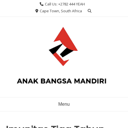
Skip
Call Us: +2782 444 YEAH
to
Cape Town, South Africa
content
Menu