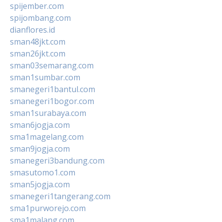
spijember.com
spijombang.com
dianflores.id
sman48jkt.com
sman26jkt.com
sman03semarang.com
sman1sumbar.com
smanegeri1bantul.com
smanegeri1bogor.com
sman1surabaya.com
sman6jogja.com
sma1magelang.com
sman9jogja.com
smanegeri3bandung.com
smasutomo1.com
sman5jogja.com
smanegeri1tangerang.com
sma1purworejo.com
sma1malang.com