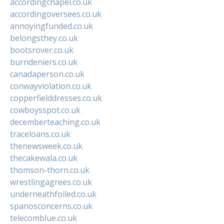
accordingchapel.co.uk
accordingoversees.co.uk
annoyingfunded.co.uk
belongsthey.co.uk
bootsrover.co.uk
burndeniers.co.uk
canadaperson.co.uk
conwayviolation.co.uk
copperfielddresses.co.uk
cowboysspot.co.uk
decemberteaching.co.uk
traceloans.co.uk
thenewsweek.co.uk
thecakewala.co.uk
thomson-thorn.co.uk
wrestlingagrees.co.uk
underneathfoiled.co.uk
spanosconcerns.co.uk
telecomblue.co.uk