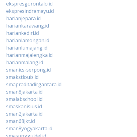
ekspresgorontalo.id
ekspresindramayu.id
harianjepara.id
hariankarawang.id
hariankediri.id
harianlamongan.id
harianlumajang.id
harianmajalengka.id
harianmalang.id
smanics-serpong.id
smakstlouis.id
smapraditadirgantara.id
sman8jakarta.id
smalabschool.id
smaskanisius.id
sman2jakarta.id
sman68jkt.id
sman8yogyakarta.id
smasungguldel.id