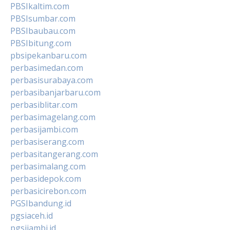
PBSIkaltim.com
PBSIsumbar.com
PBSIbaubau.com
PBSIbitung.com
pbsipekanbaru.com
perbasimedan.com
perbasisurabaya.com
perbasibanjarbaru.com
perbasiblitar.com
perbasimagelang.com
perbasijambi.com
perbasiserang.com
perbasitangerang.com
perbasimalang.com
perbasidepok.com
perbasicirebon.com
PGSIbandung.id
pgsiaceh.id
pgsijambi.id