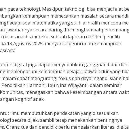
n pada teknologi. Meskipun teknologi bisa menjadi alat be
bangkan kemampuan memecahkan masalah secara mandir
enghadapi soal matematika yang sulit, alih-alih mencoba me
cari jawabannya secara daring. Ini menghambat perkemban
a nalar analitis mereka. Sebuah laporan dari tim peneliti
s pada 18 Agustus 2025, menyoroti penurunan kemampuan
si Alfa.
konten digital juga dapat menyebabkan gangguan tidur dan
ng memengaruhi kemampuan belajar. Jadwal tidur yang tid
 malam dapat mengurangi fokus dan daya ingat di siang har
 Pendidikan Harmoni, Ibu Nina Wijayanti, dalam seminar
uan Komunitas, menegaskan bahwa keseimbangan antara wak
bangan kognitif anak.
tut ilmu membutuhkan pendekatan yang disesuaikan.
ologi secara bijak, sambil tetap menekankan pentingnya
ine
. Orang tua dan pendidik perlu mengajarkan literasi digita