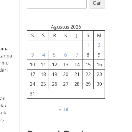
Cari
Agustus 2026
S
S
R
K
J
S
M
1
2
tama
3
4
5
6
7
8
9
 tanpa
ilmu
10
11
12
13
14
15
16
dari
17
18
19
20
21
22
23
24
25
26
27
28
29
30
31
ar.
uku
« Jul
tuk
as