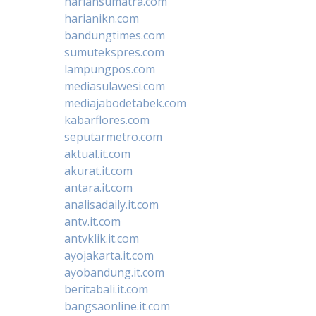
hariansumatra.com
harianikn.com
bandungtimes.com
sumutekspres.com
lampungpos.com
mediasulawesi.com
mediajabodetabek.com
kabarflores.com
seputarmetro.com
aktual.it.com
akurat.it.com
antara.it.com
analisadaily.it.com
antv.it.com
antvklik.it.com
ayojakarta.it.com
ayobandung.it.com
beritabali.it.com
bangsaonline.it.com