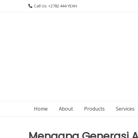
Skip
Call Us: +2782 444 YEAH
to
content
Home
About
Products
Services
Mengapa Generasi Al