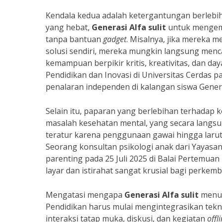
Kendala kedua adalah ketergantungan berlebiha
yang hebat,
Generasi Alfa sulit
untuk mengem
tanpa bantuan
gadget
. Misalnya, jika mereka m
solusi sendiri, mereka mungkin langsung men
kemampuan berpikir kritis, kreativitas, dan day
Pendidikan dan Inovasi di Universitas Cerda
penalaran independen di kalangan siswa Genera
Selain itu, paparan yang berlebihan terhadap 
masalah kesehatan mental,
yang secara langsu
teratur karena penggunaan gawai hingga larut
Seorang konsultan psikologi anak dari Yayasan
parenting pada 25 Juli 2025 di Balai Pertem
layar dan istirahat sangat krusial bagi perkem
Mengatasi mengapa
Generasi Alfa sulit
menun
Pendidikan harus mulai mengintegrasikan tekn
interaksi tatap muka, diskusi, dan kegiatan
offl