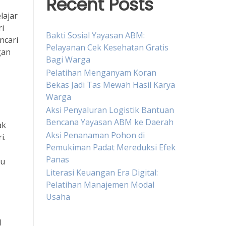
Recent Posts
lajar
i
Bakti Sosial Yayasan ABM:
ncari
Pelayanan Cek Kesehatan Gratis
gan
Bagi Warga
Pelatihan Menganyam Koran
Bekas Jadi Tas Mewah Hasil Karya
Warga
Aksi Penyaluran Logistik Bantuan
Bencana Yayasan ABM ke Daerah
ak
Aksi Penanaman Pohon di
i.
Pemukiman Padat Mereduksi Efek
Panas
tu
Literasi Keuangan Era Digital:
Pelatihan Manajemen Modal
Usaha
l