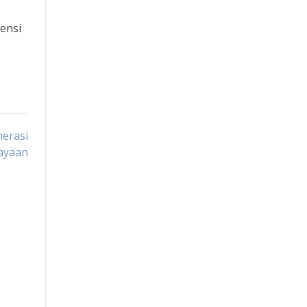
ensi
nerasi
ayaan